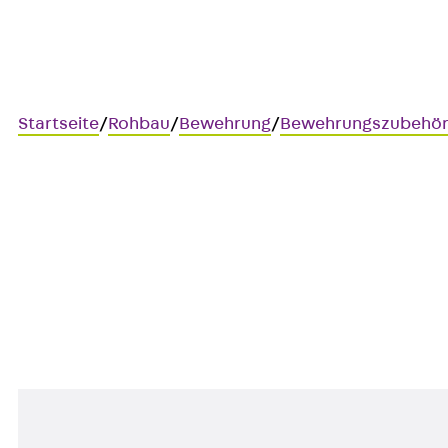
Startseite
/
Rohbau
/
Bewehrung
/
Bewehrungszubehö
Art.-Nr. 630300005203
Klemmabstandh DI 20
Kunststoff-Abstandhalter für