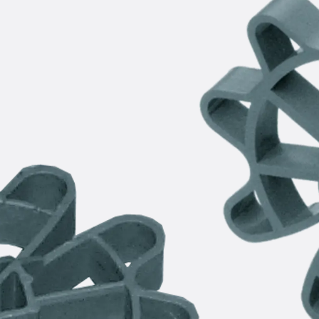
KUNEX® Mauerkragen
KUNEX® ABS Abschalelemente
Fugenbänder Zubehör
Fugenbleche
Zurück
Fugenbleche
PENTAFLEX KB®
PENTAFLEX KB® Agrar
PENTAFLEX® FBA
PENTAFLEX® ABS
PENTAFLEX® OBS
PENTAFLEX® FTS
PENTAFLEX® STK
PENTAFLEX® OPTI-Mauerstärke
PENTAFLEX® Modul
Fugenbleche Zubehör
Frischbetonverbundsysteme
Zurück
Frischbetonverbunds