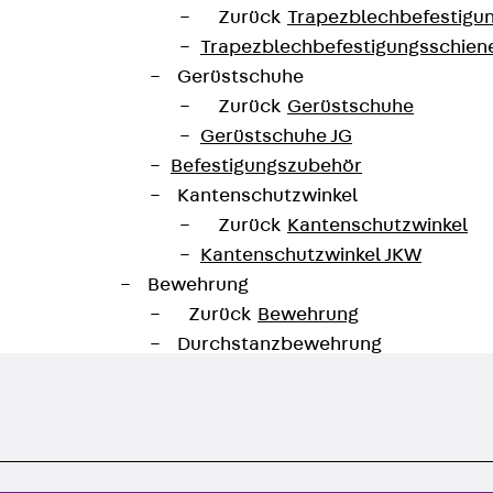
630300005203
Gewicht je Lagermengene
Zurück
Trapezblechbefestigu
Trapezblechbefestigungsschien
Datenblatt herunterladen
te
Gerüstschuhe
Zurück
Gerüstschuhe
Gerüstschuhe JG
Befestigungszubehör
Kantenschutzwinkel
Zurück
Kantenschutzwinkel
Kantenschutzwinkel JKW
Bewehrung
Zurück
Bewehrung
Durchstanzbewehrung
Zurück
Durchstanzbewehrung
Durchstanzbewehrung JDA
Durchstanzbewehrung JDA-FT-K
Durchstanzbewehrung Zubehör