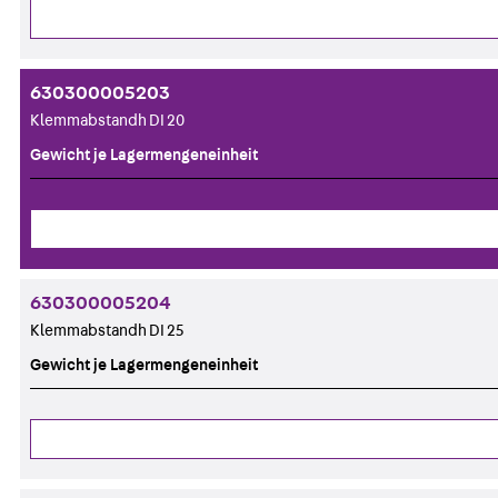
630300005203
Klemmabstandh DI 20
Gewicht je Lagermengeneinheit
630300005204
Klemmabstandh DI 25
Gewicht je Lagermengeneinheit