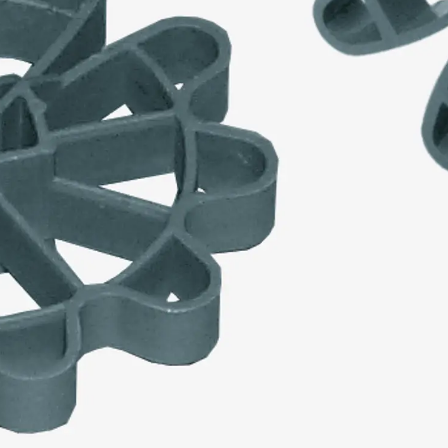
Montageschiene JM K
Montageschiene JML K, gelocht
Montageschiene JXM W, gezahn
Montageschiene JZM K, gezahnt
Montageschiene JZML K, gezahnt
Geländerbefestigungsschienen
Zurück
Geländerbefestigungs
Geländerbefestigungsschiene J
Spezialschrauben
Zurück
Spezialschrauben
Hakenkopfschraube JA
Hakenkopfschraube JB
Sollbruchschraube JB-SB
Hakenkopfschraube JC
Hammerkopfschraube JD
Hammerkopfschraube JG