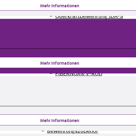
Querkraftbewehrung
Mehr Informationen
Zurück
Querkraftbewehrung
Querkraftbewehrung JDA-S
Rückbiegeanschlüsse
Zurück
Rückbiegeanschlüsse
FERBOX®
Anschlussabdichtung
GFK-Bewehrung
Mehr Informationen
Zurück
GFK-Bewehrung
FIBERNOX® V-ROD
Edelstahlbewehrung
Zurück
Edelstahlbewehrung
Nichtrostender Betonstahl
Mauerwerksbewehrung
Zurück
Mauerwerksbewehrun
Mehr Informationen
GRIPRIP®
Bewehrungszubehör