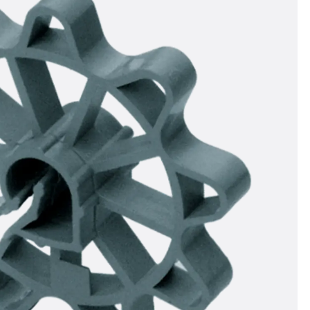
n
ysteme