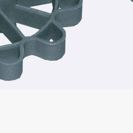
SECUFLEX®
Frischbetonverbundsysteme Zubeh
Rohrdurchführungen
Zurück
Rohrdurchführungen
PENTAFLEX® Transwand
PENTAFLEX® Futterrohr
PENTAFLEX® Bodendurchführu
PENTAFLEX® Bodenablauf
Rohrdurchführungen Zubehör
Quellbänder
Zurück
Quellbänder
SWELLFLEX®
Quellbänder Zubehör
Injektionsschläuche
Zurück
Injektionsschläuche
PLURAFLEX®