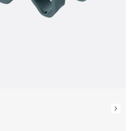
ör
ng