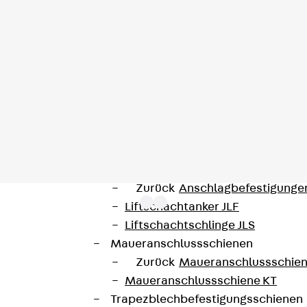
Hammerkopfschraube JH
Sollbruchschraube JH-SB
Doppelkerbzahnschraube JKB
Doppelkerbzahnschraube JKC
Zahnschraube JXB
Zahnschraube JXD
Zahnschraube JXE
Zahnschraube JXH
Zahnschraube JZS
Anschlagbefestigungen
Zurück
Anschlagbefestigunge
Liftschachtanker JLF
Liftschachtschlinge JLS
Maueranschlussschienen
um Einzelabstandhalter. Die Zubehörteile werden an ver
Zurück
Maueranschlussschie
gefertigt und mit einer Betondeckung von 15 bis 50 mm 
Maueranschlussschiene KT
Trapezblechbefestigungsschienen