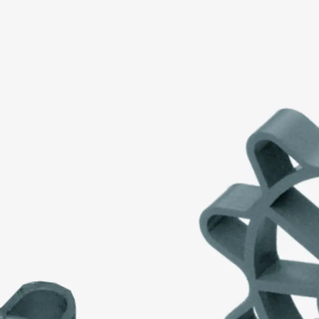
Injektionsschläuche Zubehör
Injektionsschläuche Sets
Befestigung
Zurück
Befestigung
Ankerschienen
Zurück
Ankerschienen
Ankerschiene JSA K
Ankerschiene JTA W
Ankerschiene JTA K
Ankerschiene JTA RT W
Ankerschiene JTA RF W
Ankerschiene JXA W, gezahnt
Ankerschiene JXA PC W, gezahnt
Ankerschiene JZA K, gezahnt
Montageschienen
Zurück
Montageschienen
Montageschiene JM W