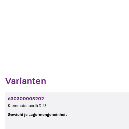
Art.-Nr.
Kontakt aufnehmen
Auf die Merklis
Zum Abschnitt navigieren
Varianten
630300005202
Klemmabstandh DI 15
Gewicht je Lagermengeneinheit