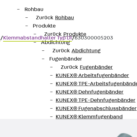
Rohbau
Zurück
Rohbau
Produkte
Zurück
Produkte
r
/
Klemmabstandhalter Typ DI
/
630300005203
Abdichtung
Zurück
Abdichtung
Fugenbänder
Zurück
Fugenbänder
KUNEX® Arbeitsfugenbänder
KUNEX® TPE-Arbeitsfugenbänd
 vertikale Bewehrung
KUNEX® Dehnfugenbänder
KUNEX® TPE-Dehnfugenbänder
KUNEX® Fugenabschlussbänder
KUNEX® Klemmfugenband
KUNEX® Schweißkonstruktionen
KUNEX® Sternrohr