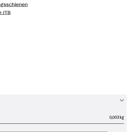
inheit
0,003 kg
ngsschienen
e JTB
L
0,003 kg