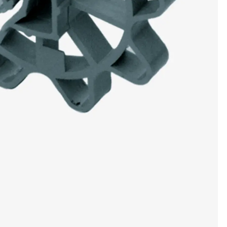
t
 & gelocht
schienen
GB