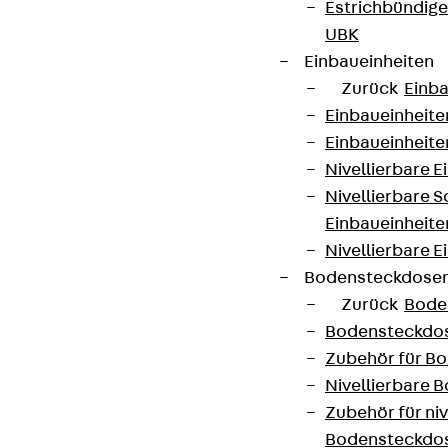
Estrichbündig
UBK
Einbaueinheiten
Zurück
Einba
Einbaueinheite
Einbaueinheite
Nivellierbare 
Nivellierbare 
Einbaueinheite
Nivellierbare E
Bodensteckdose
Zurück
Bode
Bodensteckdo
Zubehör für B
Nivellierbare
Zubehör für niv
Bodensteckdo