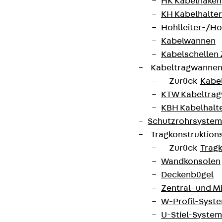
HK Kabelhaken
KH Kabelhalter
Hohlleiter-/H
Kabelwannen
Kontakt
Kabelschellen
Kabeltragwanne
contact@pohlcon.com
Zurück
Kabe
KTW Kabeltra
+49 30 68283-04
KBH Kabelhalt
Schutzrohrsyste
Tragkonstruktio
Zurück
Trag
Wandkonsolen
Deckenbügel
Newsletter
Zentral- und 
W-Profil-Syst
Wir informieren regelmäßig zu
U-Stiel-System
Produktneuheiten, Referenzen und aktuellen