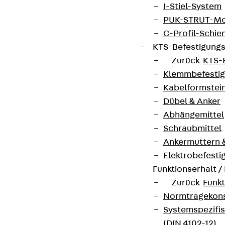
I-Stiel-System
Themen.
PUK-STRUT-Mo
C-Profil-Schie
Jetzt anmelden
KTS-Befestigung
Zurück
KTS-
Klemmbefesti
Kabelformstei
Connect
Dübel & Anker
Abhängemittel
Schraubmittel
Ankermuttern 
Elektrobefesti
Funktionserhalt 
Zurück
Funkt
Normtragekonst
Systemspezifis
(DIN 4102-12)