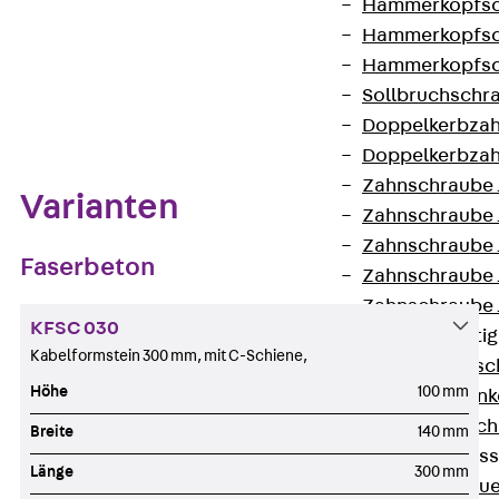
Hammerkopfsc
Hammerkopfsc
Hammerkopfsc
Sollbruchschr
Zum Abschnitt navigieren
Doppelkerbzah
Doppelkerbzah
Zahnschraube 
Varianten
Zahnschraube 
Zahnschraube 
Faserbeton
Zahnschraube
Zahnschraube 
KFSC 030
Anschlagbefesti
Kabelformstein 300 mm, mit C-Schiene,
Zurück
Ansc
Höhe
100 mm
Liftschachtank
Liftschachtsch
Breite
140 mm
Maueranschlusss
Länge
300 mm
Zurück
Maue