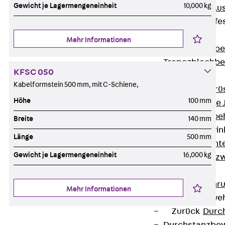
Gewicht je Lagermengeneinheit
10,000 kg
Maueranschlus
Trapezblechbefe
Zurück
Mehr Informationen
Trapezblechbe
Trapezblechbe
KFSC 050
Gerüstschuhe
Kabelformstein 500 mm, mit C-Schiene,
Zurück
Gerü
Höhe
100 mm
Gerüstschuhe 
Befestigungszube
Breite
140 mm
Kantenschutzwin
Länge
500 mm
Zurück
Kant
Gewicht je Lagermengeneinheit
16,000 kg
Kantenschutzw
Bewehrung
Zurück
Bewehr
Mehr Informationen
Durchstanzbewe
Zurück
Durc