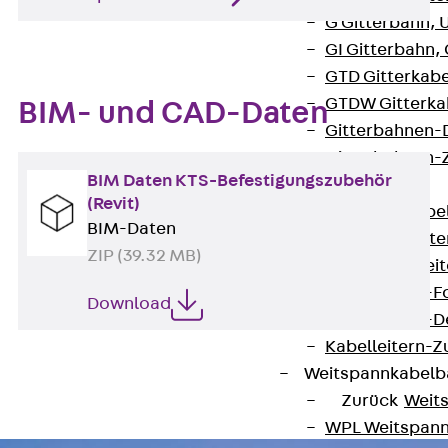
G Gitterbahn, 
GI Gitterbahn,
GTD Gitterkabe
GTDW Gitterkab
BIM- und CAD-Daten
Gitterbahnen-
Gitterbahnen-
BIM Daten KTS-Befestigungszubehör
Kabelleitern
(Revit)
Zurück
Kabel
BIM-Daten
LGG Kabelleiter
ZIP (39.32 MB)
LGGS Kabelleite
Kabelleitern-F
Download
Kabelleitern-D
Kabelleitern-
Weitspannkabel
Zurück
Weit
WPL Weitspann