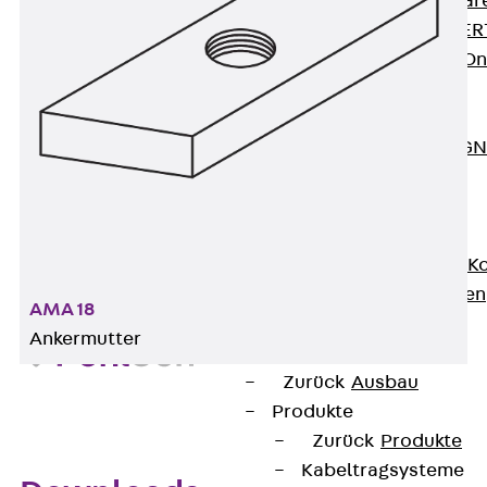
Zurück
Softwar
JORDAHL® EXPERT
JORDAHL® JVB Onl
ISOCHECK
ISODESIGN
FERBOX®-DESIGN 
CAD und BIM
Services
Zurück
Services
Beratung, Planung, K
Individuelle Lösungen
AMA 18
Referenzen
Ankermutter
Ausbau
Zurück
Ausbau
Produkte
Zurück
Produkte
Kabeltragsysteme