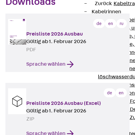
Downloads
Zurück
Kabeltr
Kabelrinnen
Zurück
Kabe
de
en
ru
R Kabelrinne, 
Preisliste 2026 Ausbau
RS Kabelrinne,
Gültig ab 1. Februar 2026
RG Kabelrinne,
PDF
RGM Kabelrinne
RGS Kabelrinne
Sprache wählen
RGL Kabelrinne
löschwasserdu
RI Installation
RIS Installatio
de
en
Kabelrinnen-Fo
Preisliste 2026 Ausbau (Excel)
Kabelrinnen-D
Gültig ab 1. Februar 2026
Kabelrinnen-Z
ZIP
Gitterbahnen
Sprache wählen
Zurück
Gitt