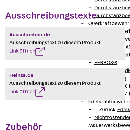
Durchstanzbe
Durchstanzbew
Ausschreibungstexte
Durchstanzbe
Querkraftbeweh
Zurück
Quer
Ausschreiben.de
Querkraftbewe
Ausschreibungstext zu diesem Produkt
Rückbiegeanschl
Link öffnen
Zurück
Rück
FERBOX®
Anschlussabdi
Heinze.de
GFK-Bewehrung
Ausschreibungstext zu diesem Produkt
Zurück
GFK-
Link öffnen
FIBERNOX® V
Edelstahlbewehr
Zurück
Edel
Nichtrostender
Zubehör
Mauerwerksbew