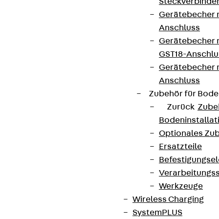
Steckverbinde
Gerätebecher 
Anschluss
Gerätebecher m
GST18-Anschlu
Gerätebecher
Anschluss
Zubehör für Bode
Zurück
Zube
Bodeninstalla
Optionales Zu
Ersatzteile
Befestigungse
Verarbeitungss
Werkzeuge
Wireless Charging
SystemPLUS