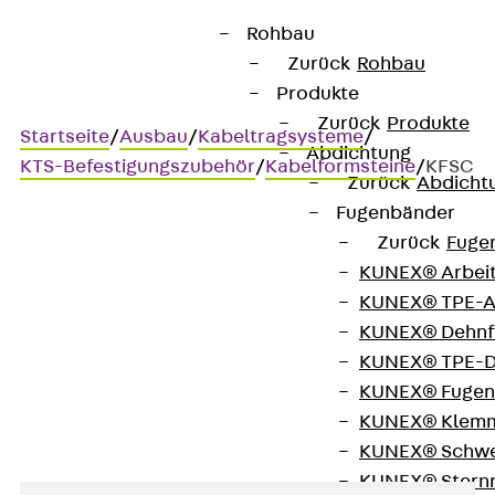
Rohbau
Zurück
Rohbau
Produkte
Zurück
Produkte
Startseite
/
Ausbau
/
Kabeltragsysteme
/
Abdichtung
KTS-Befestigungszubehör
/
Kabelformsteine
/
KFSC
Zurück
Abdicht
Fugenbänder
Zurück
Fuge
KFSC
KUNEX® Arbei
KUNEX® TPE-A
Kabelformstein, C-Schiene
KUNEX® Dehnf
KUNEX® TPE-D
mit Schutzmatte
KUNEX® Fugen
KUNEX® Klem
KUNEX® Schwe
KUNEX® Stern