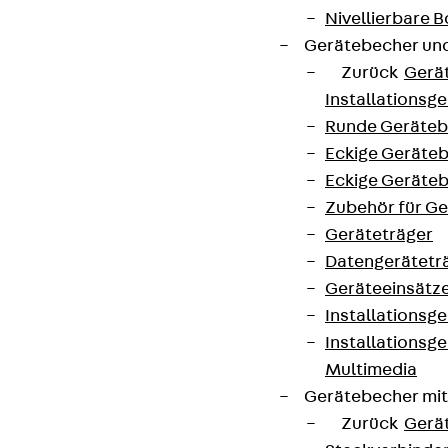
Nivellierbare
Gerätebecher und
Zurück
Gerä
Installationsg
Runde Geräteb
Eckige Geräte
Eckige Geräte
Zubehör für G
Geräteträger
Datengerätetr
Geräteeinsätz
Installationsg
Installationsg
Multimedia
Gerätebecher mi
Zurück
Gerä