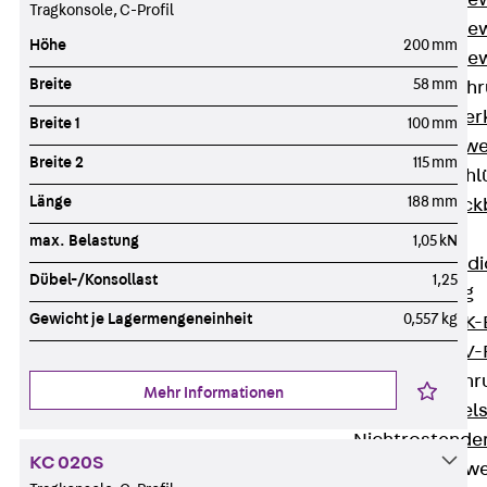
Durchstanzbe
Tragkonsole, C-Profil
Durchstanzbew
Höhe
200 mm
Durchstanzbe
Breite
58 mm
Querkraftbeweh
Zurück
Quer
Breite 1
100 mm
Querkraftbewe
Breite 2
115 mm
Rückbiegeanschl
Länge
188 mm
Zurück
Rück
FERBOX®
max. Belastung
1,05 kN
Anschlussabdi
Dübel-/Konsollast
1,25
GFK-Bewehrung
Gewicht je Lagermengeneinheit
0,557 kg
Zurück
GFK-
FIBERNOX® V
Edelstahlbewehr
Mehr Informationen
Zurück
Edel
Nichtrostender
KC 020S
Mauerwerksbew