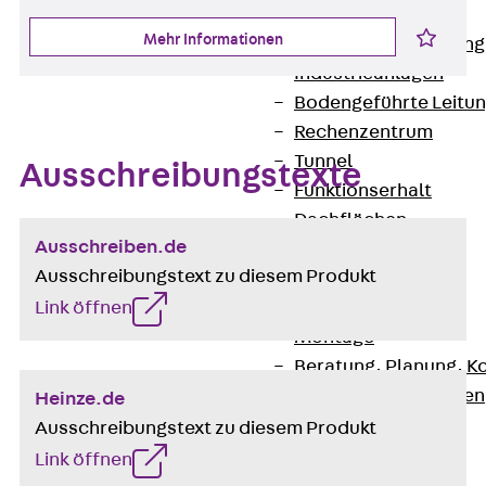
Anwendungsgebiete
Mehr Informationen
Zurück
Anwendung
Industrieanlagen
Bodengeführte Leitu
Rechenzentrum
Tunnel
Ausschreibungstexte
Funktionserhalt
Dachflächen
Ausschreiben.de
Services
Ausschreibungstext zu diesem Produkt
Zurück
Services
Link öffnen
CAD und BIM
Montage
Beratung, Planung, K
Individuelle Lösungen
Heinze.de
Referenzen
Ausschreibungstext zu diesem Produkt
Referenzen
Link öffnen
Downloads