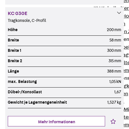
HK Kabelhaken
KH Kabelhalter
KC 030E
Hohlleiter-/H
Tragkonsole, C-Profil
Kabelwannen
Höhe
200 mm
Kabelschellen
Kabeltragwanne
Breite
58 mm
Zurück
Kabe
Breite 1
300 mm
KTW Kabeltra
Breite 2
315 mm
KBH Kabelhalt
Schutzrohrsyste
Länge
388 mm
Tragkonstruktio
max. Belastung
1,05 kN
Zurück
Trag
Dübel-/Konsollast
1,67
Wandkonsolen
Deckenbügel
Gewicht je Lagermengeneinheit
1,527 kg
Zentral- und 
W-Profil-Syst
Mehr Informationen
U-Stiel-System