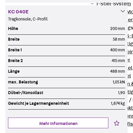
I-Stiel-System
KC 040E
PUK-STRUT-Mo
Tragkonsole, C-Profil
C-Profil-Schie
KTS-Befestigung
Höhe
200 mm
Zurück
KTS-
Breite
58 mm
Klemmbefesti
Breite 1
400 mm
Kabelformstei
Dübel & Anker
Breite 2
415 mm
Abhängemittel
Länge
488 mm
Schraubmittel
max. Belastung
1,05 kN
Ankermuttern 
Elektrobefesti
Dübel-/Konsollast
1,90
Funktionserhalt 
Gewicht je Lagermengeneinheit
1,874 kg
Zurück
Funkt
Normtragekonst
Mehr Informationen
Systemspezifis
(DIN 4102-12)