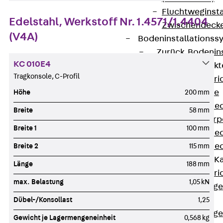
Fluchtweginsta
Edelstahl, Werkstoff Nr. 1.4571/1.4404
Zwischendecke
(V4A)
Bodeninstallations
Zurück
Bodenin
KC 010E4
Estrichüberdeck
Tragkonsole, C-Profil
Zurück
Estr
Kanalsysteme
Höhe
200 mm
Estrichüberde
Breite
58 mm
Schalungskörp
Breite 1
100 mm
Estrichüberde
Estrichüberde
Breite 2
115 mm
Estrichbündige 
Länge
188 mm
Zurück
Estr
max. Belastung
1,05 kN
Estrichbündig
CHALI
Dübel-/Konsollast
1,25
Estrichbündig
Gewicht je Lagermengeneinheit
0,568 kg