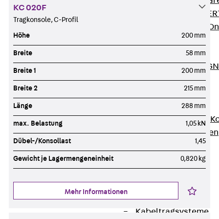
Zurück
Softwar
KC 020F
JORDAHL® EXPERT
Tragkonsole, C-Profil
JORDAHL® JVB Onl
Höhe
200 mm
ISOCHECK
ISODESIGN
Breite
58 mm
FERBOX®-DESIGN 
Breite 1
200 mm
CAD und BIM
Breite 2
215 mm
Services
Zurück
Services
Länge
288 mm
Beratung, Planung, K
max. Belastung
1,05 kN
Individuelle Lösungen
Dübel-/Konsollast
1,45
Referenzen
Ausbau
Gewicht je Lagermengeneinheit
0,820 kg
Zurück
Ausbau
Produkte
Mehr Informationen
Zurück
Produkte
Kabeltragsysteme