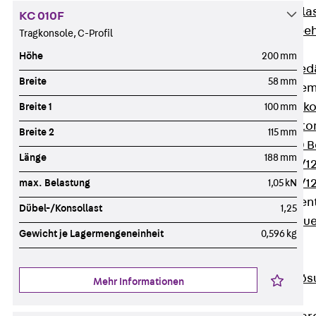
Verbindungsla
KC 010F
Verbindungszube
Tragkonsole, C-Profil
Wärmedämmung
Höhe
200 mm
Zurück
Wärmed
Breite
58 mm
Balkondämmele
Zurück
Balk
Breite 1
100 mm
ISOPRO® Beto
Breite 2
115 mm
ISOPRO® 120 B
Länge
188 mm
ISOPRO® 80/12
ISOPRO® 80/12
max. Belastung
1,05 kN
Mauerfußelemen
Dübel-/Konsollast
1,25
Zurück
Maue
Gewicht je Lagermengeneinheit
0,596 kg
ISOMUR®
Digitale Lösungen
Zurück
Digitale Lö
Mehr Informationen
Software