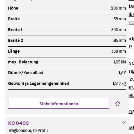
Attika-Verblenda
Höhe
200 mm
Zurück
Attik
Breite
58 mm
Attikaverblend
Breite 1
300 mm
Windposts
Zurück
Wind
Breite 2
315 mm
Windpost JWP
Länge
388 mm
Schallisolation
max. Belastung
1,05 kN
Zurück
Schallis
Aufzugsisolierun
Dübel-/Konsollast
1,67
Zurück
Aufzu
Gewicht je Lagermengeneinheit
1,512 kg
Aufzugsisolier
Trittschalldämme
Schalung
Mehr Informationen
Zurück
Schalun
Schalrohre
KC 040S
Zurück
Scha
Tragkonsole, C-Profil