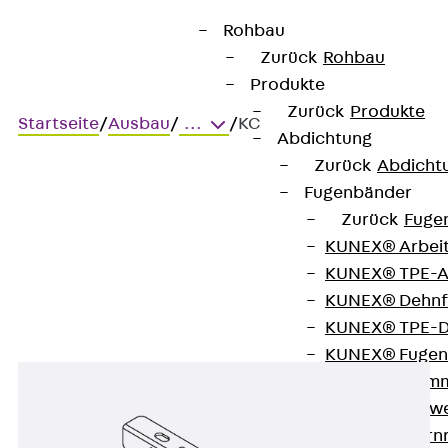
Rohbau
Zurück
Rohbau
Produkte
Zurück
Produkte
Startseite
/
Ausbau
/
...
/
KC
Abdichtung
Zurück
Abdicht
Fugenbänder
KC
Zurück
Fuge
KUNEX® Arbei
Tragkonsole, C-Profil
KUNEX® TPE-A
KUNEX® Dehnf
KUNEX® TPE-D
KUNEX® Fugen
KUNEX® Klem
KUNEX® Schwe
KUNEX® Stern