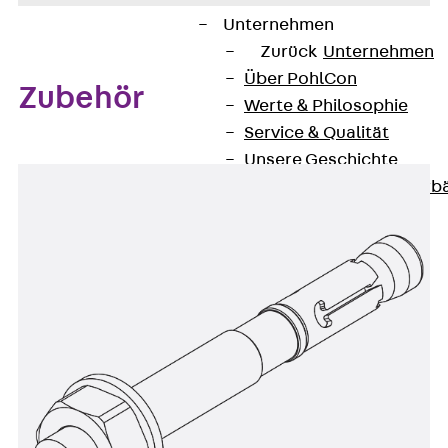
Unternehmen
Zurück
Unternehmen
Über PohlCon
Zubehör
Werte & Philosophie
Service & Qualität
Unsere Geschichte
Mitgliedschaften & Verb
Aktuelles
Zurück
Aktuelles
News
Events
Kontakt
Zurück
Kontakt
Ansprechpersonen
Technische Beratung
Standorte