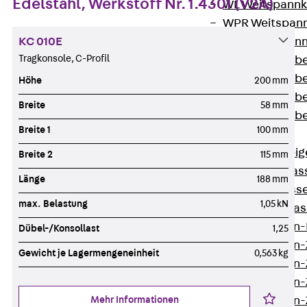
Edelstahl, Werkstoff Nr. 1.4301 (V2A)
WL Weitspannka
WPR Weitspann
KC 010E
WLR Weitspann
Tragkonsole, C-Profil
Weitspannkabel
Weitspannkabe
Höhe
200 mm
Weitspannkabe
Breite
58 mm
Weitspannkab
Breite 1
100 mm
Steigetrassen
Zurück
Steig
Breite 2
115 mm
STU Steigetrass
Länge
188 mm
ST Steigetrasse
max. Belastung
1,05 kN
LGG Steigetrass
Steigetrassen
Dübel-/Konsollast
1,25
Steigetrassen
Gewicht je Lagermengeneinheit
0,563 kg
Steigetrassen
Steigetrassen
Mehr Informationen
Steigetrassen-