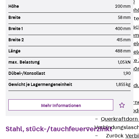
RAPIDOBAT®
Höhe
200 mm
Schalrohre Zubeh
Breite
58 mm
Abschalelement
Zurück
Absc
Breite 1
400 mm
Polystyrolele
Breite 2
415 mm
Streckmetalle
Länge
488 mm
Streckmetalle
Abschalelemente
max. Belastung
1,05 kN
Schalungszubehö
Dübel-/Konsollast
1,90
Verbindung
Gewicht je Lagermengeneinheit
1,855 kg
Zurück
Verbind
Dorne
Zurück
Dorn
Mehr Informationen
Doppelschubd
Querkraftdorn
Verbindungslasc
Stahl, stück-/tauchfeuerverzinkt
Zurück
Verb