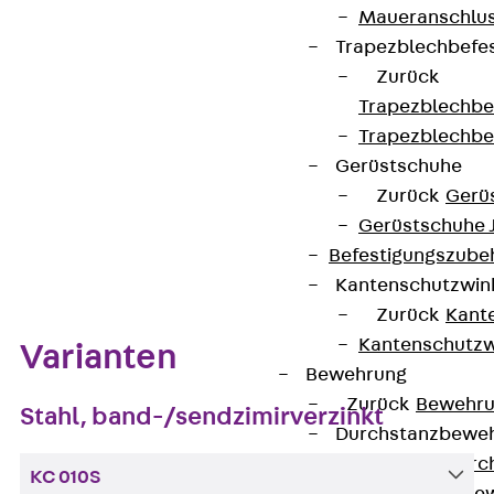
(V4A) erhältlich.
Maueranschlus
Trapezblechbefe
Kontakt aufnehmen
Zurück
Trapezblechbe
Datenblatt herunterladen
Trapezblechbe
Gerüstschuhe
Zurück
Gerü
Gerüstschuhe 
Zum Abschnitt navigieren
Befestigungszube
Kantenschutzwin
Zurück
Kant
Kantenschutzw
Varianten
Bewehrung
Zurück
Bewehr
Stahl, band-/sendzimirverzinkt
Durchstanzbewe
Zurück
Durc
KC 010S