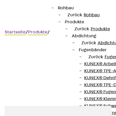
Rohbau
Zurück
Rohbau
Produkte
Zurück
Produkte
Startseite
/
Produkte
/
Abdichtung
Zurück
Abdicht
Fugenbänder
KAD-BS
Zurück
Fuge
KUNEX® Arbei
Konsoladapter,
KUNEX® TPE-A
KUNEX® Dehnf
Funktionserhalt
KUNEX® TPE-D
KUNEX® Fugen
KUNEX® Klem
KUNEX® Schwe
KUNEX® Stern