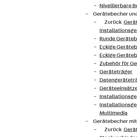
Nivellierbare
Gerätebecher und
Zurück
Gerä
Installationsg
Runde Geräteb
Eckige Geräte
Eckige Geräte
Zubehör für G
Geräteträger
Datengerätetr
Geräteeinsätz
Installationsg
Installationsg
Multimedia
Gerätebecher mi
Zurück
Gerä