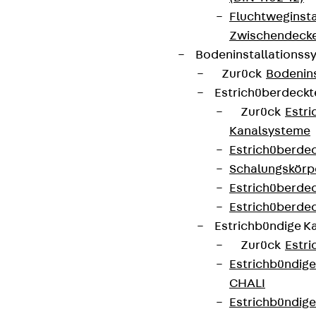
Fluchtweginsta
Zwischendecke
Bodeninstallations
Zurück
Bodenin
Estrichüberdeck
Zurück
Estr
Kanalsysteme
Estrichüberde
Schalungskörp
Estrichüberde
Estrichüberde
Estrichbündige 
Zurück
Estr
Estrichbündig
CHALI
Estrichbündig