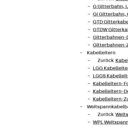
G Gitterbahn, 
GI Gitterbahn,
GTD Gitterkabe
GTDW Gitterkab
Gitterbahnen-
Gitterbahnen-
Kabelleitern
Zurück
Kabel
LGG Kabelleiter
LGGS Kabelleite
Kabelleitern-F
Kabelleitern-D
Kabelleitern-
Weitspannkabel
Zurück
Weit
WPL Weitspann