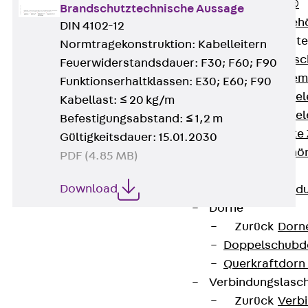
RAPIDOBAT®
Brandschutztechnische Aussage
Schalrohre Zubeh
DIN 4102-12
Abschalelement
Normtragekonstruktion: Kabelleitern
Zurück
Absc
Feuerwiderstandsdauer: F30; F60; F90
Polystyrolele
Funktionserhaltklassen: E30; E60; F90
Streckmetalle
Kabellast: ≤ 20 kg/m
Streckmetalle
Befestigungsabstand: ≤ 1,2 m
Abschalelemente
Gültigkeitsdauer: 15.01.2030
Schalungszubehö
PDF (4.85 MB)
Verbindung
Download
Zurück
Verbind
Dorne
Zurück
Dorn
Doppelschubd
Querkraftdorn
Verbindungslasc
Zurück
Verb