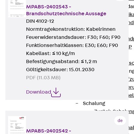
Attika-Verblenda
MPABS-2402543 -
Brandschutztechnische Aussage
Zurück
Attik
DIN 4102-12
Attikaverblend
Normtragekonstruktion: Kabelrinnen
Windposts
Feuerwiderstandsdauer: F30; F60; F90
Zurück
Wind
Funktionserhaltklassen: E30; E60; F90
Windpost JWP
Kabellast: ≤ 10 kg/m
Schallisolation
Befestigungsabstand: ≤ 1,2 m
Zurück
Schallis
Gültigkeitsdauer: 15.01.2030
Aufzugsisolierun
PDF (11.03 MB)
Zurück
Aufzu
Aufzugsisolier
Download
Trittschalldämme
Schalung
Zurück
Schalun
Schalrohre
de
Zurück
Scha
MPABS-2402542 -