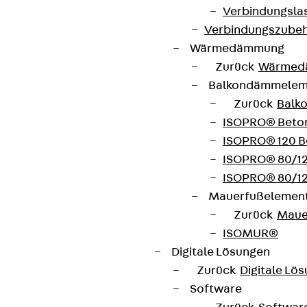
Verbindungsla
Kontakt
Verbindungszube
Wärmedämmung
contact@pohlcon.com
Zurück
Wärmed
+49 30 68283-04
Balkondämmele
Zurück
Balk
ISOPRO® Beto
ISOPRO® 120 B
ISOPRO® 80/12
ISOPRO® 80/12
Newsletter
Mauerfußelemen
Zurück
Maue
Wir informieren regelmäßig zu
ISOMUR®
Produktneuheiten, Referenzen und aktuellen
Digitale Lösungen
Themen.
Zurück
Digitale Lö
Software