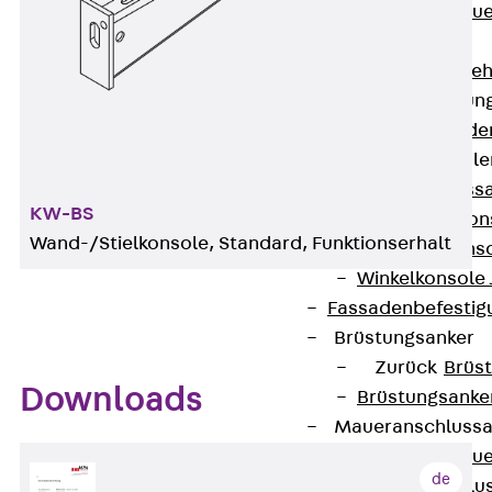
Zurück
Maue
GRIPRIP®
Bewehrungszubeh
Fassadenbefestigun
Zurück
Fassade
Fassadenkonsol
Zurück
Fass
KW-BS
Verblenderkon
Wand-/Stielkonsole, Standard, Funktionserhalt
Einmörtelkons
Winkelkonsole 
Fassadenbefestig
Brüstungsanker
Zurück
Brüs
Downloads
Brüstungsanke
Maueranschluss
Zurück
Maue
de
Maueranschlu