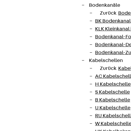
Bodenkanäle
Zurück
Bode
BK Bodenkanal
KLK Kleinkanal 
Bodenkanal-Fo
Bodenkanal-De
Bodenkanal-Z
Kabelschellen
Zurück
Kabe
AC Kabelschel
H Kabelschelle
S Kabelschelle
B Kabelschelle
U Kabelschelle
RU Kabelschel
W Kabelschell