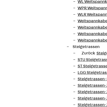
WL Weitspannka
WPR Weitspann
WLR Weitspann
Weitspannkabel
Weitspannkabe
Weitspannkabe
Weitspannkab
Steigetrassen
Zurück
Steig
STU Steigetrass
ST Steigetrasse
LGG Steigetrass
Steigetrassen
Steigetrassen
Steigetrassen
Steigetrassen
Steigetrassen-