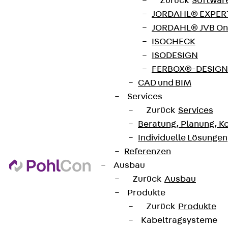
Jetzt anmelden
Zurück
Softwar
JORDAHL® EXPERT
JORDAHL® JVB Onl
ISOCHECK
ISODESIGN
Connect
FERBOX®-DESIGN 
CAD und BIM
Services
Zurück
Services
Beratung, Planung, K
Individuelle Lösungen
Referenzen
Ausbau
Zurück
Ausbau
Produkte
Zurück
Produkte
Partner von Anfang bis Zukunft.
Kabeltragsysteme