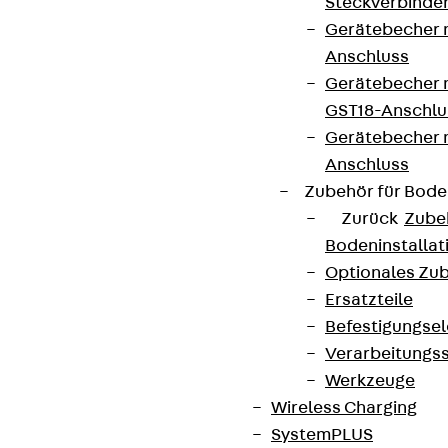
Steckverbinde
Gerätebecher 
Anschluss
Gerätebecher m
GST18-Anschlu
Gerätebecher
Anschluss
Zubehör für Bode
Zurück
Zube
Bodeninstalla
Optionales Zu
Ersatzteile
Befestigungse
Verarbeitungss
Werkzeuge
Wireless Charging
SystemPLUS