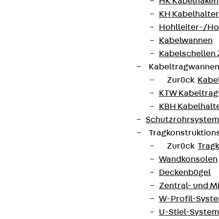
HK Kabelhaken
KH Kabelhalter
Hohlleiter-/H
Kabelwannen
Kabelschellen
Kabeltragwanne
Zurück
Kabe
KTW Kabeltra
KBH Kabelhalt
Schutzrohrsyste
Tragkonstruktio
Zurück
Trag
Wandkonsolen
Deckenbügel
Zentral- und 
W-Profil-Syst
U-Stiel-System