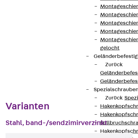
Brandschutz
Montageschien
Montageschien
Montageschien
Kontakt aufnehmen
Montageschien
Montageschien
Datenblatt herunterladen
gelocht
Geländerbefesti
Zurück
Geländerbefes
Zum Abschnitt navigieren
Geländerbefes
Spezialschraube
Zurück
Spez
Varianten
Hakenkopfschr
Hakenkopfschr
Stahl, band-/sendzimirverzinkt
Sollbruchschr
Hakenkopfschr