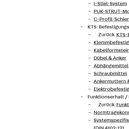
I-Stiel-System
PUK-STRUT-Mo
C-Profil-Schie
KTS-Befestigung
Zurück
KTS-
Klemmbefesti
Kabelformstei
Dübel & Anker
Abhängemittel
Schraubmittel
Ankermuttern 
Elektrobefesti
Funktionserhalt 
Zurück
Funkt
Normtragekonst
Systemspezifis
(DIN 4102-12)