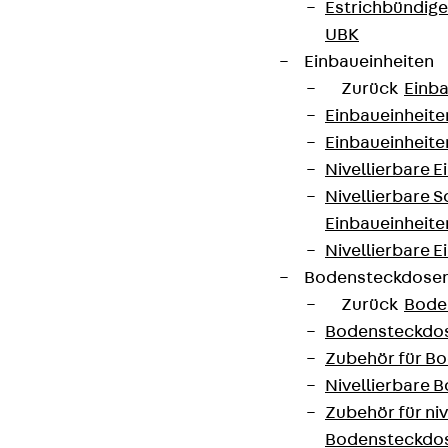
Estrichbündig
UBK
Einbaueinheiten
Zurück
Einba
Einbaueinheite
Einbaueinheite
Nivellierbare 
Nivellierbare 
Einbaueinheite
Nivellierbare E
Bodensteckdose
Zurück
Bode
Bodensteckdo
Zubehör für B
Nivellierbare
Zubehör für niv
Bodensteckdo