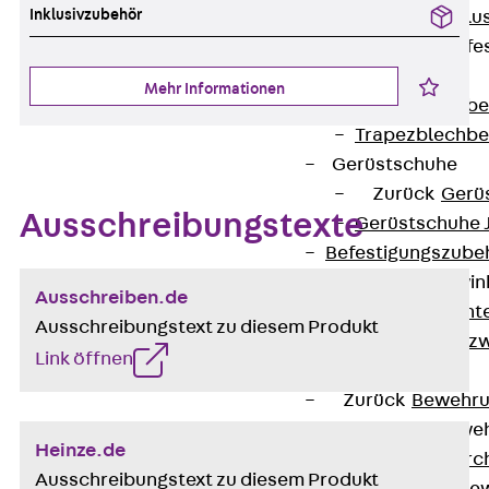
Inklusivzubehör
Maueranschlus
Trapezblechbefe
Zurück
Mehr Informationen
Trapezblechbe
Trapezblechbe
Gerüstschuhe
Zurück
Gerü
Ausschreibungstexte
Gerüstschuhe 
Befestigungszube
Kantenschutzwin
Ausschreiben.de
Zurück
Kant
Ausschreibungstext zu diesem Produkt
Kantenschutzw
Link öffnen
Bewehrung
Zurück
Bewehr
Durchstanzbewe
Heinze.de
Zurück
Durc
Ausschreibungstext zu diesem Produkt