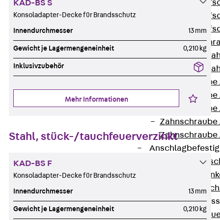
Hammerkopfsc
KAD-BS S
Konsoladapter-Decke für Brandsschutz
Hammerkopfsc
Hammerkopfsc
Innendurchmesser
13 mm
Sollbruchschr
Gewicht je Lagermengeneinheit
0,210 kg
Doppelkerbzah
Inklusivzubehör
Doppelkerbzah
Zahnschraube 
Zahnschraube 
Mehr Informationen
Zahnschraube 
Zahnschraube
Stahl, stück-/tauchfeuerverzinkt
Zahnschraube 
Anschlagbefesti
Zurück
Ansc
KAD-BS F
Liftschachtank
Konsoladapter-Decke für Brandsschutz
Liftschachtsch
Innendurchmesser
13 mm
Maueranschlusss
Gewicht je Lagermengeneinheit
0,210 kg
Zurück
Maue