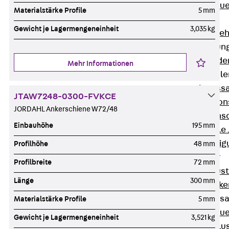
Zurück
Maue
Materialstärke Profile
5 mm
GRIPRIP®
Gewicht je Lagermengeneinheit
3,035 kg
Bewehrungszubeh
Fassadenbefestigun
Zurück
Fassade
Mehr Informationen
Fassadenkonsol
Zurück
Fass
JTAW7248-0300-FVKCE
Verblenderkon
JORDAHL Ankerschiene W72/48
Einmörtelkons
Einbauhöhe
195 mm
Winkelkonsole 
Fassadenbefestig
Profilhöhe
48 mm
Brüstungsanker
Profilbreite
72 mm
Zurück
Brüs
Länge
300 mm
Brüstungsanke
Maueranschluss
Materialstärke Profile
5 mm
Zurück
Maue
Gewicht je Lagermengeneinheit
3,521 kg
Maueranschlu