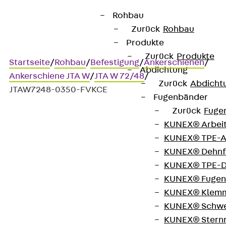
Rohbau
Zurück
Rohbau
Produkte
Zurück
Produkte
Startseite
/
Rohbau
/
Befestigung
/
Ankerschienen
/
Abdichtung
Ankerschiene JTA W
/
JTA W 72/48
/
Zurück
Abdicht
JTAW7248-0350-FVKCE
Fugenbänder
Zurück
Fuge
KUNEX® Arbei
Art.-Nr. JTAW7248-0350-FVKCE
KUNEX® TPE-A
JORDAHL Ankerschiene
KUNEX® Dehnf
W72/48
KUNEX® TPE-D
KUNEX® Fugen
KUNEX® Klem
Ankerschiene,
KUNEX® Schwe
warmgewalzt, mit Rund-
KUNEX® Stern