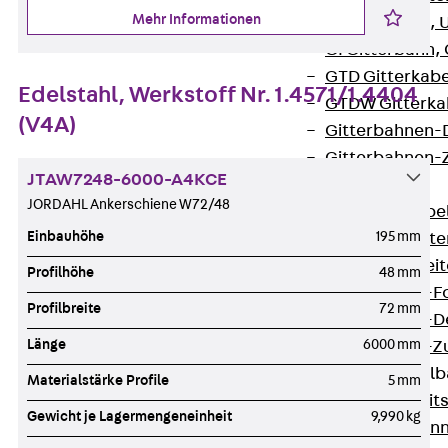
Mehr Informationen
G Gitterbahn, 
GI Gitterbahn,
GTD Gitterkabe
Edelstahl, Werkstoff Nr. 1.4571/1.4404
GTDW Gitterkab
(V4A)
Gitterbahnen-
Gitterbahnen-
JTAW7248-6000-A4KCE
Kabelleitern
JORDAHL Ankerschiene W72/48
Zurück
Kabel
Einbauhöhe
195 mm
LGG Kabelleiter
LGGS Kabelleite
Profilhöhe
48 mm
Kabelleitern-F
Profilbreite
72 mm
Kabelleitern-D
Länge
6000 mm
Kabelleitern-
Weitspannkabel
Materialstärke Profile
5 mm
Zurück
Weit
Gewicht je Lagermengeneinheit
9,990 kg
WPL Weitspann