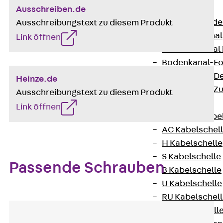
Bodenkanäle
Ausschreiben.de
Zurück
Bode
Ausschreibungstext zu diesem Produkt
BK Bodenkanal
Link öffnen
KLK Kleinkanal 
Bodenkanal-Fo
Bodenkanal-De
Heinze.de
Bodenkanal-Z
Ausschreibungstext zu diesem Produkt
Kabelschellen
Link öffnen
Zurück
Kabe
AC Kabelschel
H Kabelschelle
S Kabelschelle
Passende Schrauben
B Kabelschelle
U Kabelschelle
RU Kabelschel
W Kabelschell