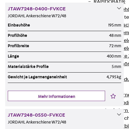
RAPIDOBAT®
JTAW7248-0400-FVKCE
Schalrohre Zubeh
JORDAHL Ankerschiene W72/48
Abschalelement
Zurück
Absc
Einbauhöhe
195 mm
Polystyrolele
Profilhöhe
48 mm
Streckmetalle
Profilbreite
72 mm
Streckmetalle
Abschalelemente
Länge
400 mm
Schalungszubehö
Materialstärke Profile
5 mm
Verbindung
Gewicht je Lagermengeneinheit
4,795 kg
Zurück
Verbind
Dorne
Zurück
Dorn
Mehr Informationen
Doppelschubd
Querkraftdorn
JTAW7248-0550-FVKCE
Verbindungslasc
JORDAHL Ankerschiene W72/48
Zurück
Verb