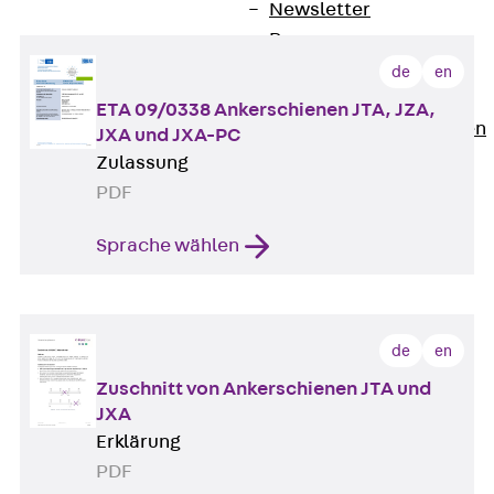
Newsletter
Presse
Karriere
de
en
Zurück
Karriere
ETA 09/0338 Ankerschienen JTA, JZA,
Stellenausschreibungen
JXA und JXA-PC
Unsere Standorte
Zulassung
Benefits
PDF
Sprache wählen
de
en
Zuschnitt von Ankerschienen JTA und
JXA
Erklärung
PDF