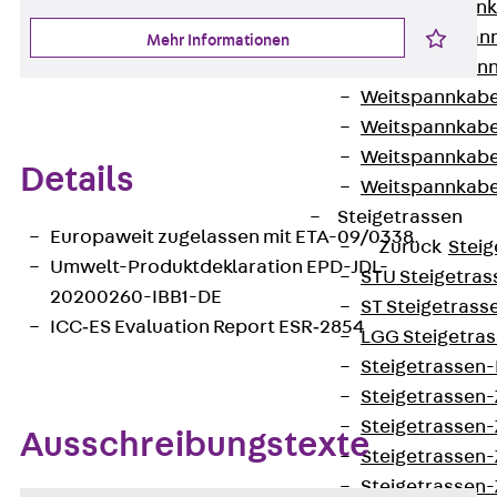
WL Weitspannka
WPR Weitspann
Mehr Informationen
WLR Weitspann
Weitspannkabel
Weitspannkabe
Weitspannkabe
Details
Weitspannkab
Steigetrassen
Europaweit zugelassen mit ETA-09/0338
Zurück
Steig
Umwelt-Produktdeklaration EPD-JDL-
STU Steigetrass
20200260-IBB1-DE
ST Steigetrasse
ICC‐ES Evaluation Report ESR‐2854
LGG Steigetrass
Steigetrassen
Steigetrassen
Steigetrassen
Ausschreibungstexte
Steigetrassen
Steigetrassen-