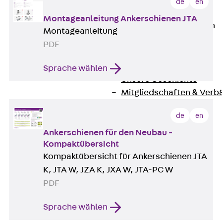
de
en
Unternehmen
Montageanleitung Ankerschienen JTA
Zurück
Unternehmen
Montageanleitung
Über PohlCon
PDF
Werte & Philosophie
Service & Qualität
Sprache wählen
Unsere Geschichte
Mitgliedschaften & Verb
Aktuelles
de
en
Zurück
Aktuelles
News
Ankerschienen für den Neubau -
Kompaktübersicht
Events
Kompaktübersicht für Ankerschienen JTA
Kontakt
K, JTA W, JZA K, JXA W, JTA-PC W
Zurück
Kontakt
PDF
Ansprechpersonen
Technische Beratung
Sprache wählen
Standorte