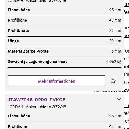
JORDAHL Ankerschiene W72/48
Maueranschlus
Einbauhöhe
195 mm
Trapezblechbefe
Zurück
Profilhöhe
48 mm
Trapezblechbe
Profilbreite
72 mm
Trapezblechbe
Länge
150 mm
Gerüstschuhe
Zurück
Gerü
Materialstärke Profile
5 mm
Gerüstschuhe 
Gewicht je Lagermengeneinheit
2,062 kg
Befestigungszube
Kantenschutzwin
Mehr Informationen
Zurück
Kant
Kantenschutzw
Bewehrung
JTAW7248-0200-FVKCE
Zurück
Bewehr
JORDAHL Ankerschiene W72/48
Durchstanzbewe
Einbauhöhe
195 mm
Zurück
Durc
Profilhöhe
48 mm