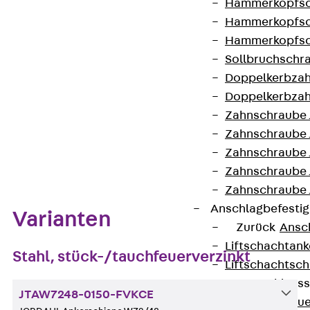
Hammerkopfsc
Kontakt aufnehmen
Hammerkopfsc
Auf die Merkliste
Hammerkopfsc
Sollbruchschr
Datenblatt herunterladen
Doppelkerbzah
Doppelkerbzah
Zahnschraube 
Zahnschraube 
Zum Abschnitt navigieren
Zahnschraube 
Zahnschraube
Zahnschraube 
Anschlagbefesti
Varianten
Zurück
Ansc
Liftschachtank
Stahl, stück-/tauchfeuerverzinkt
Liftschachtsch
Maueranschlusss
JTAW7248-0150-FVKCE
Zurück
Maue