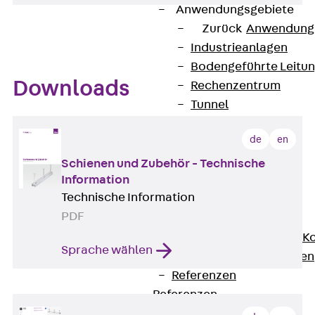
Anwendungsgebiete
Zurück
Anwendung
Industrieanlagen
Bodengeführte Leitu
Downloads
Rechenzentrum
Tunnel
Funktionserhalt
de
en
Dachflächen
Services
Schienen und Zubehör - Technische
Information
Zurück
Services
Technische Information
CAD und BIM
PDF
Montage
Beratung, Planung, K
Sprache wählen
Individuelle Lösungen
Referenzen
Referenzen
Downloads