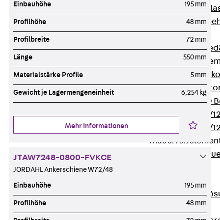
Einbauhöhe
195 mm
Verbindungsla
Verbindungszube
Profilhöhe
48 mm
Wärmedämmung
Profilbreite
72 mm
Zurück
Wärmed
Länge
550 mm
Balkondämmele
Zurück
Balk
Materialstärke Profile
5 mm
ISOPRO® Beto
Gewicht je Lagermengeneinheit
6,254 kg
ISOPRO® 120 B
ISOPRO® 80/12
Mehr Informationen
ISOPRO® 80/12
Mauerfußelemen
Zurück
Maue
JTAW7248-0800-FVKCE
ISOMUR®
JORDAHL Ankerschiene W72/48
Digitale Lösungen
Einbauhöhe
195 mm
Zurück
Digitale Lö
Profilhöhe
48 mm
Software