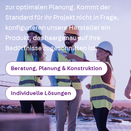
zur optimalen Planung. Kommt der
Standard für Ihr Projekt nicht in Frage,
konfigurieren unsere Hersteller ein
Produkt, das haargenau auf Ihre
Bedürfnisse zugeschnitten ist.
Beratung, Planung & Konstruktion
Individuelle Lösungen