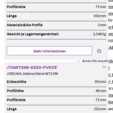
Durchstanzbe
Durchstanzbew
Profilbreite
72 mm
Durchstanzbe
Länge
200 mm
Querkraftbeweh
Materialstärke Profile
5 mm
Zurück
Quer
Querkraftbewe
Gewicht je Lagermengeneinheit
2,548 kg
Rückbiegeanschl
Zurück
Rück
Mehr Informationen
FERBOX®
Anschlussabdi
JTAW7248-0250-FVKCE
GFK-Bewehrung
JORDAHL Ankerschiene W72/48
Zurück
GFK-
FIBERNOX® V
Einbauhöhe
195 mm
Edelstahlbewehr
Profilhöhe
48 mm
Zurück
Edel
Profilbreite
72 mm
Nichtrostender
Mauerwerksbew
Länge
250 mm