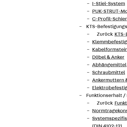
contact@pohlcon.com
I-Stiel-System
PUK-STRUT-Mo
+49 30 68283-04
C-Profil-Schie
KTS-Befestigung
Zurück
KTS-
Klemmbefesti
Kabelformstei
Dübel & Anker
Newsletter
Abhängemittel
Schraubmittel
Wir informieren regelmäßig zu
Ankermuttern 
Produktneuheiten, Referenzen und aktuellen
Elektrobefesti
Themen.
Funktionserhalt 
Zurück
Funkt
Jetzt anmelden
Normtragekonst
Systemspezifis
(DIN 4102-12)