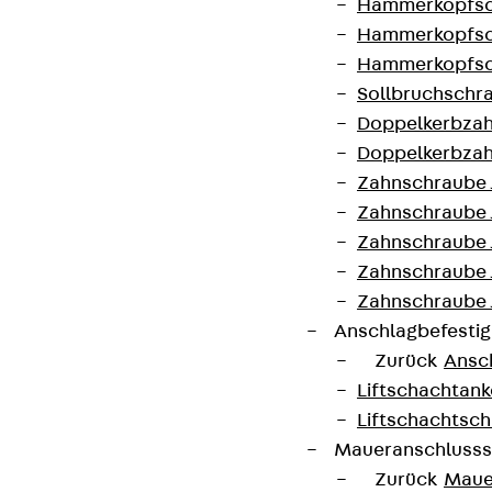
Hammerkopfsc
Breite
21 mm
Länge
41 mm
Hammerkopfsc
Hammerkopfsc
Gewindemaß
M8
Gewicht je
0,083 kg
Sollbruchschr
(metrisch)
Lagermengeneinheit
Doppelkerbzah
Doppelkerbzah
Zahnschraube 
Kontakt aufnehmen
Zahnschraube 
Auf die Merkliste
Zahnschraube 
Zahnschraube
Datenblatt herunterladen
Zahnschraube 
Anschlagbefesti
Zurück
Ansc
Liftschachtank
Zum Abschnitt navigieren
Liftschachtsch
Maueranschlusss
Zurück
Maue