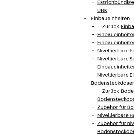
Estrichbündig
UBK
AGB
Einbaueinheiten
Cookie-Einstellungen
Zurück
Einba
Einbaueinheite
Hinweisgebersystem
Einbaueinheite
Datenschutz
Nivellierbare 
Impressum
Nivellierbare 
Einbaueinheite
Nivellierbare E
Bodensteckdose
Zurück
Bode
Bodensteckdo
Zubehör für B
Nivellierbare
Zubehör für niv
Bodensteckdo