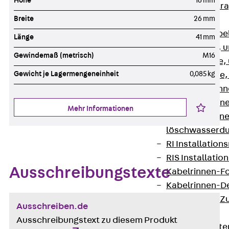
Höhe
16 mm
Zurück
Kabeltr
Breite
26 mm
Kabelrinnen
Zurück
Kabe
Länge
41 mm
R Kabelrinne, 
Gewindemaß (metrisch)
M16
RS Kabelrinne,
Gewicht je Lagermengeneinheit
0,085 kg
RG Kabelrinne,
RGM Kabelrinne
RGS Kabelrinne
Mehr Informationen
RGL Kabelrinne
löschwasserdu
RI Installation
RIS Installatio
Ausschreibungstexte
Kabelrinnen-Fo
Kabelrinnen-D
Kabelrinnen-Z
Ausschreiben.de
Gitterbahnen
Ausschreibungstext zu diesem Produkt
Zurück
Gitt