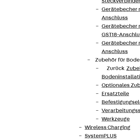
Steckverbinde
Gerätebecher 
Anschluss
Gerätebecher m
GST18-Anschlu
Gerätebecher
Anschluss
Zubehör für Bode
Zurück
Zube
Bodeninstalla
Optionales Zu
Ersatzteile
Befestigungse
Verarbeitungss
Werkzeuge
Wireless Charging
SystemPLUS