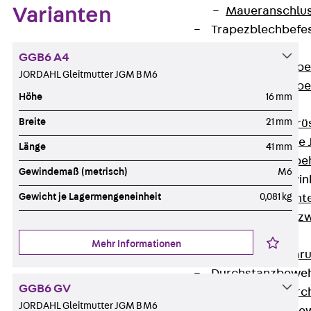
Maueranschlus
Varianten
Trapezblechbefe
Zurück
GGB6 A4
Trapezblechbe
JORDAHL Gleitmutter JGM B M6
Trapezblechbe
Höhe
16 mm
Gerüstschuhe
Breite
21 mm
Zurück
Gerü
Gerüstschuhe 
Länge
41 mm
Befestigungszube
Gewindemaß (metrisch)
M6
Kantenschutzwin
Gewicht je Lagermengeneinheit
0,081 kg
Zurück
Kant
Kantenschutzw
Bewehrung
Mehr Informationen
Zurück
Bewehr
Durchstanzbewe
GGB6 GV
Zurück
Durc
JORDAHL Gleitmutter JGM B M6