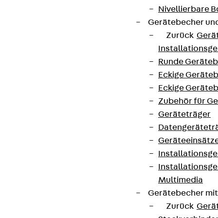
Nivellierbare
Gerätebecher und
Zurück
Gerä
Installationsg
Runde Geräteb
Eckige Geräte
Eckige Geräte
Zubehör für G
Geräteträger
Datengerätetr
Geräteeinsätz
Installationsg
Installationsg
Multimedia
Gerätebecher mi
Zurück
Gerä