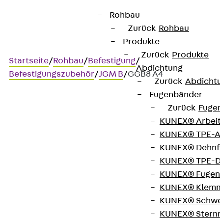
Rohbau
Zurück
Rohbau
Produkte
Zurück
Produkte
Startseite
/
Rohbau
/
Befestigung
/
Abdichtung
Befestigungszubehör
/
JGM B
/
GGB8 A4
Zurück
Abdicht
Fugenbänder
Zurück
Fuge
Art.-Nr. GGB8 A4
KUNEX® Arbei
JORDAHL Gleitmutter JGM
KUNEX® TPE-A
B M8
KUNEX® Dehnf
KUNEX® TPE-D
KUNEX® Fugen
Hakenkopf-Gleitmutter,
KUNEX® Klem
Gewindeplatte zur
KUNEX® Schwe
KUNEX® Stern