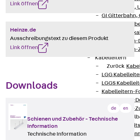
Link öffnen
G Gitterbahn, 
GI Gitterbahn,
GTD Gitterkabe
Heinze.de
GTDW Gitterkab
Ausschreibungstext zu diesem Produkt
Gitterbahnen-
Link öffnen
Gitterbahnen-
Kabelleitern
Zurück
Kabel
LGG Kabelleiter
LGGS Kabelleite
Downloads
Kabelleitern-F
Kabelleitern-D
Kabelleitern-
de
en
Weitspannkabel
Schienen und Zubehör - Technische
Zurück
Weit
Information
WPL Weitspann
Technische Information