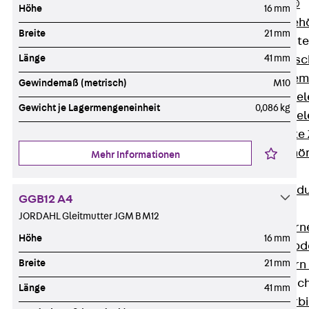
RAPIDOBAT®
Höhe
16 mm
Schalrohre Zubeh
Breite
21 mm
Abschalelement
Länge
41 mm
Zurück
Absc
Polystyrolele
Gewindemaß (metrisch)
M10
Streckmetalle
Gewicht je Lagermengeneinheit
0,086 kg
Streckmetalle
Abschalelemente
Schalungszubehö
Mehr Informationen
Verbindung
Zurück
Verbind
GGB12 A4
Dorne
JORDAHL Gleitmutter JGM B M12
Zurück
Dorn
Höhe
16 mm
Doppelschubd
Breite
21 mm
Querkraftdorn
Verbindungslasc
Länge
41 mm
Zurück
Verb