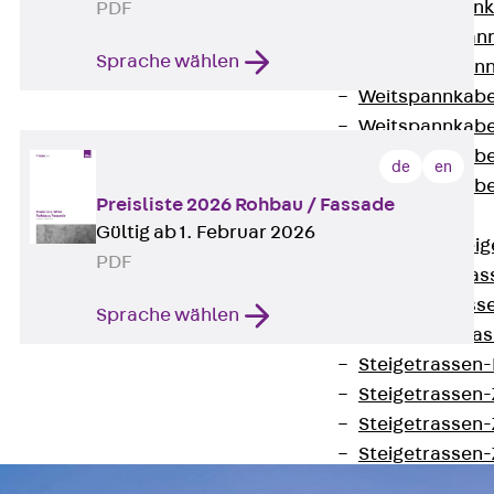
WL Weitspannka
PDF
WPR Weitspann
Sprache wählen
WLR Weitspann
Weitspannkabel
Weitspannkabe
Weitspannkabe
de
en
Weitspannkab
Preisliste 2026 Rohbau / Fassade
Steigetrassen
Gültig ab 1. Februar 2026
Zurück
Steig
PDF
STU Steigetrass
ST Steigetrasse
Sprache wählen
LGG Steigetrass
Steigetrassen
Steigetrassen
Steigetrassen
Steigetrassen
Steigetrassen-