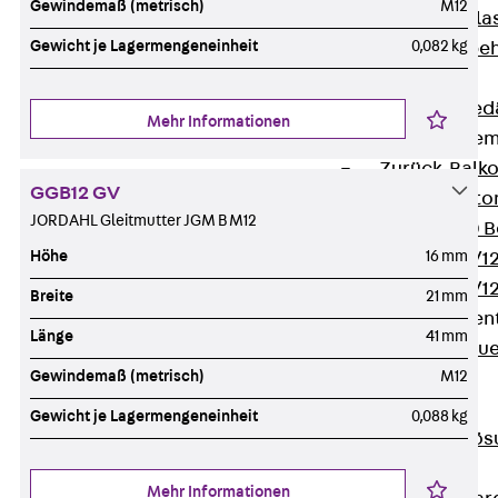
Gewindemaß (metrisch)
M12
Verbindungsla
Gewicht je Lagermengeneinheit
0,082 kg
Verbindungszube
Wärmedämmung
Zurück
Wärmed
Mehr Informationen
Balkondämmele
Zurück
Balk
GGB12 GV
ISOPRO® Beto
JORDAHL Gleitmutter JGM B M12
ISOPRO® 120 B
Höhe
16 mm
ISOPRO® 80/12
ISOPRO® 80/12
Breite
21 mm
Mauerfußelemen
Länge
41 mm
Zurück
Maue
Gewindemaß (metrisch)
M12
ISOMUR®
Digitale Lösungen
Gewicht je Lagermengeneinheit
0,088 kg
Zurück
Digitale Lö
Software
Mehr Informationen