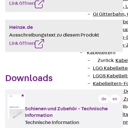
Link öffnen
G Gitterbahn, 
GI Gitterbahn,
GTD Gitterkabe
Heinze.de
GTDW Gitterkab
Ausschreibungstext zu diesem Produkt
Gitterbahnen-
Link öffnen
Gitterbahnen-
Kabelleitern
Zurück
Kabel
LGG Kabelleiter
LGGS Kabelleite
Downloads
Kabelleitern-F
Kabelleitern-D
Kabelleitern-
de
en
Weitspannkabel
Schienen und Zubehör - Technische
Zurück
Weit
Information
WPL Weitspann
Technische Information