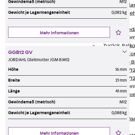
Gewindemaß (metrisch)
M12
Verbindungsla
Gewicht je Lagermengeneinheit
0,082 kg
Verbindungszube
Wärmedämmung
Zurück
Wärmed
Mehr Informationen
Balkondämmele
Zurück
Balk
GGB12 GV
ISOPRO® Beto
JORDAHL Gleitmutter JGM B M12
ISOPRO® 120 B
Höhe
16 mm
ISOPRO® 80/12
ISOPRO® 80/12
Breite
21 mm
Mauerfußelemen
Länge
41 mm
Zurück
Maue
Gewindemaß (metrisch)
M12
ISOMUR®
Digitale Lösungen
Gewicht je Lagermengeneinheit
0,088 kg
Zurück
Digitale Lö
Software
Mehr Informationen