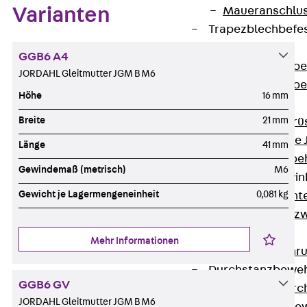
Maueranschlus
Varianten
Trapezblechbefe
Zurück
GGB6 A4
Trapezblechbe
JORDAHL Gleitmutter JGM B M6
Trapezblechbe
Höhe
16 mm
Gerüstschuhe
Breite
21 mm
Zurück
Gerü
Gerüstschuhe 
Länge
41 mm
Befestigungszube
Gewindemaß (metrisch)
M6
Kantenschutzwin
Gewicht je Lagermengeneinheit
0,081 kg
Zurück
Kant
Kantenschutzw
Bewehrung
Mehr Informationen
Zurück
Bewehr
Durchstanzbewe
GGB6 GV
Zurück
Durc
JORDAHL Gleitmutter JGM B M6