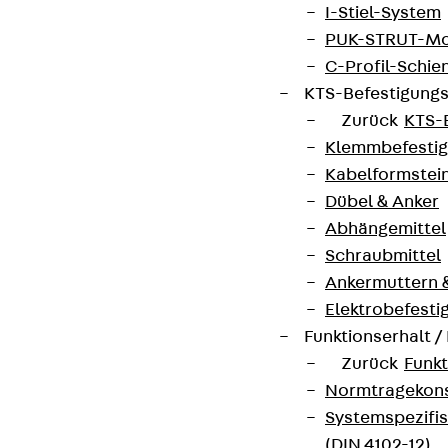
contact@pohlcon.com
I-Stiel-System
PUK-STRUT-Mo
+49 30 68283-04
C-Profil-Schie
KTS-Befestigung
Zurück
KTS-
Klemmbefesti
Kabelformstei
Dübel & Anker
Newsletter
Abhängemittel
Schraubmittel
Wir informieren regelmäßig zu
Ankermuttern 
Produktneuheiten, Referenzen und aktuellen
Elektrobefesti
Themen.
Funktionserhalt 
Zurück
Funkt
Jetzt anmelden
Normtragekonst
Systemspezifis
(DIN 4102-12)