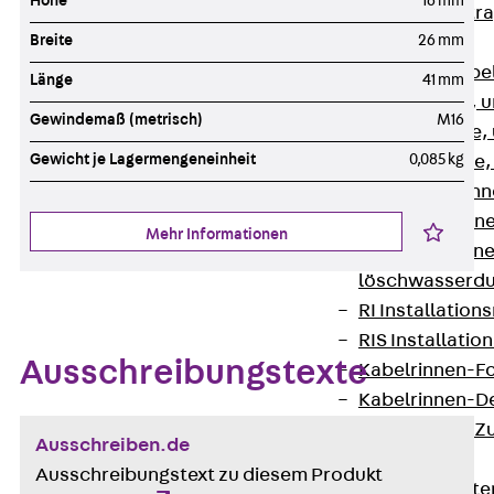
Höhe
16 mm
Zurück
Kabeltr
Breite
26 mm
Kabelrinnen
Zurück
Kabe
Länge
41 mm
R Kabelrinne, 
Gewindemaß (metrisch)
M16
RS Kabelrinne,
Gewicht je Lagermengeneinheit
0,085 kg
RG Kabelrinne,
RGM Kabelrinne
RGS Kabelrinne
Mehr Informationen
RGL Kabelrinne
löschwasserdu
RI Installation
RIS Installatio
Ausschreibungstexte
Kabelrinnen-Fo
Kabelrinnen-D
Kabelrinnen-Z
Ausschreiben.de
Gitterbahnen
Ausschreibungstext zu diesem Produkt
Zurück
Gitt