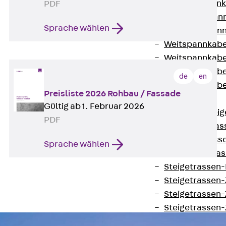
WL Weitspannka
PDF
WPR Weitspann
Sprache wählen
WLR Weitspann
Weitspannkabel
Weitspannkabe
Weitspannkabe
de
en
Weitspannkab
Preisliste 2026 Rohbau / Fassade
Steigetrassen
Gültig ab 1. Februar 2026
Zurück
Steig
PDF
STU Steigetrass
ST Steigetrasse
Sprache wählen
LGG Steigetrass
Steigetrassen
Steigetrassen
Steigetrassen
Steigetrassen
Steigetrassen-