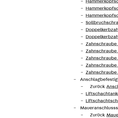
Hammerkopfsc
Breite
21 mm
Länge
41 mm
Hammerkopfsc
Hammerkopfsc
Gewindemaß
M10
Gewicht je
0,087 kg
Sollbruchschr
(metrisch)
Lagermengeneinheit
Doppelkerbzah
Doppelkerbzah
Zahnschraube 
Kontakt aufnehmen
Zahnschraube 
Auf die Merkliste
Zahnschraube 
Zahnschraube
Datenblatt herunterladen
Zahnschraube 
Anschlagbefesti
Zurück
Ansc
Liftschachtank
Zum Abschnitt navigieren
Liftschachtsch
Maueranschlusss
Zurück
Maue