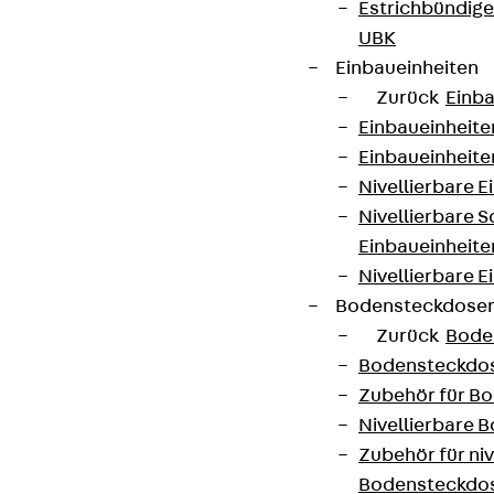
Estrichbündig
UBK
AGB
Einbaueinheiten
Cookie-Einstellungen
Zurück
Einba
Einbaueinheite
Hinweisgebersystem
Einbaueinheite
Datenschutz
Nivellierbare 
Impressum
Nivellierbare 
Einbaueinheite
Nivellierbare E
Bodensteckdose
Zurück
Bode
Bodensteckdo
Zubehör für B
Nivellierbare
Zubehör für niv
Bodensteckdo