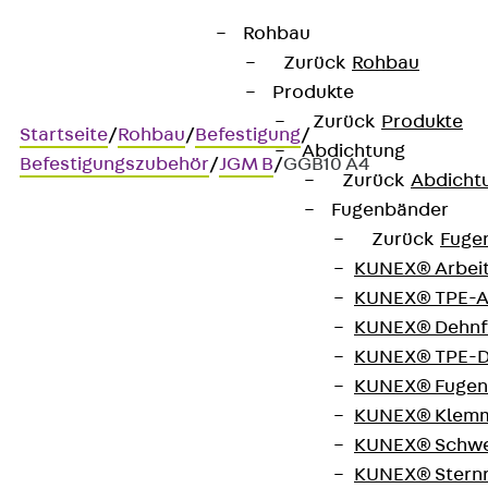
Rohbau
Zurück
Rohbau
Produkte
Zurück
Produkte
Startseite
/
Rohbau
/
Befestigung
/
Abdichtung
Befestigungszubehör
/
JGM B
/
GGB10 A4
Zurück
Abdicht
Fugenbänder
Zurück
Fuge
Art.-Nr. GGB10 A4
KUNEX® Arbei
JORDAHL Gleitmutter JGM
KUNEX® TPE-A
B M10
KUNEX® Dehnf
KUNEX® TPE-D
KUNEX® Fugen
Hakenkopf-Gleitmutter,
KUNEX® Klem
Gewindeplatte zur
KUNEX® Schwe
KUNEX® Stern