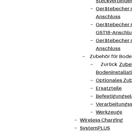
Steckverbinde
Gerätebecher 
Anschluss
Gerätebecher m
GST18-Anschlu
Gerätebecher
Anschluss
Zubehör für Bode
Zurück
Zube
Bodeninstalla
Optionales Zu
Ersatzteile
Befestigungse
Verarbeitungss
Werkzeuge
Wireless Charging
SystemPLUS