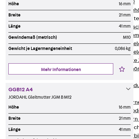
RAPIDOBAT®
Höhe
16 mm
Schalrohre Zubeh
Breite
21 mm
Abschalelement
Länge
41 mm
Zurück
Absc
Polystyrolele
Gewindemaß (metrisch)
M10
Streckmetalle
Gewicht je Lagermengeneinheit
0,086 kg
Streckmetalle
Abschalelemente
Schalungszubehö
Mehr Informationen
Verbindung
Zurück
Verbind
GGB12 A4
Dorne
JORDAHL Gleitmutter JGM B M12
Zurück
Dorn
Höhe
16 mm
Doppelschubd
Breite
21 mm
Querkraftdorn
Verbindungslasc
Länge
41 mm
Zurück
Verb