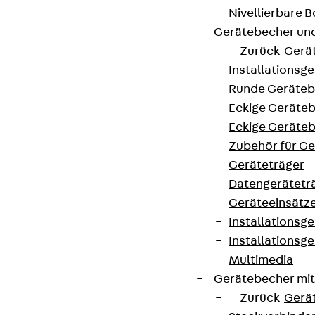
Nivellierbare
Gerätebecher und
Zurück
Gerä
Installationsg
Runde Geräteb
Eckige Geräte
Eckige Geräte
Zubehör für G
Geräteträger
Datengerätetr
Geräteeinsätz
Installationsg
Installationsg
Multimedia
Gerätebecher mi
Zurück
Gerä