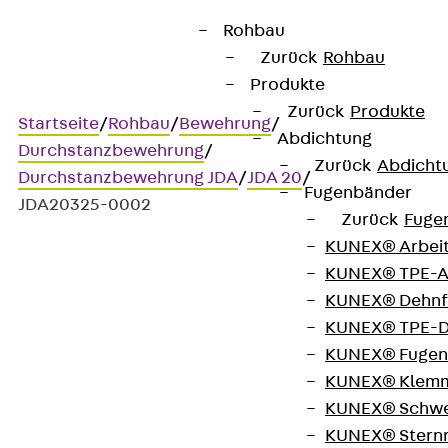
Rohbau
Zurück
Rohbau
Produkte
Zurück
Produkte
Startseite
/
Rohbau
/
Bewehrung
/
Abdichtung
Durchstanzbewehrung
/
Zurück
Abdicht
Durchstanzbewehrung JDA
/
JDA 20
/
Fugenbänder
JDA20325-0002
Zurück
Fuge
KUNEX® Arbei
KUNEX® TPE-A
Art.-Nr. JDA20325-0002
KUNEX® Dehnf
JORDAHL JDA Element
KUNEX® TPE-D
KUNEX® Fugen
Durchstanzbewehrung, zur
KUNEX® Klem
KUNEX® Schwe
Übertragung hoher
KUNEX® Stern