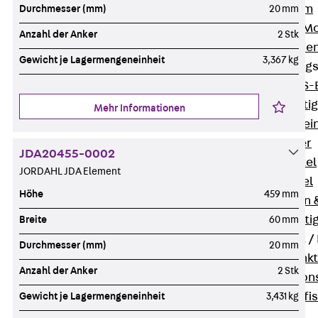
I-Stiel-System
Durchmesser (mm)
20 mm
PUK-STRUT-Mo
Anzahl der Anker
2 Stk
C-Profil-Schie
Gewicht je Lagermengeneinheit
3,367 kg
KTS-Befestigung
Zurück
KTS-
Klemmbefesti
Mehr Informationen
Kabelformstei
Dübel & Anker
JDA20455-0002
Abhängemittel
JORDAHL JDA Element
Schraubmittel
Höhe
459 mm
Ankermuttern 
Elektrobefesti
Breite
60 mm
Funktionserhalt 
Durchmesser (mm)
20 mm
Zurück
Funkt
Anzahl der Anker
2 Stk
Normtragekonst
Systemspezifis
Gewicht je Lagermengeneinheit
3,431 kg
(DIN 4102-12)