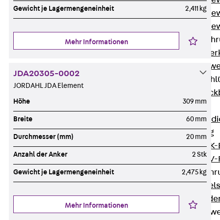
Durchstanzbe
Gewicht je Lagermengeneinheit
2,411 kg
Durchstanzbew
Durchstanzbe
Querkraftbeweh
Mehr Informationen
Zurück
Quer
Querkraftbewe
JDA20305-0002
Rückbiegeanschl
JORDAHL JDA Element
Zurück
Rück
Höhe
309 mm
FERBOX®
Anschlussabdi
Breite
60 mm
GFK-Bewehrung
Durchmesser (mm)
20 mm
Zurück
GFK-
Anzahl der Anker
2 Stk
FIBERNOX® V
Edelstahlbewehr
Gewicht je Lagermengeneinheit
2,475 kg
Zurück
Edel
Nichtrostender
Mehr Informationen
Mauerwerksbew