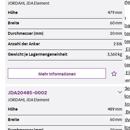
Estrichbündig
JORDAHL JDA Element
UBK
Höhe
479 mm
Einbaueinheiten
Breite
60 mm
Zurück
Einba
Einbaueinheite
Durchmesser (mm)
20 mm
Einbaueinheite
Anzahl der Anker
2 Stk
Nivellierbare 
Gewicht je Lagermengeneinheit
3,560 kg
Nivellierbare 
Einbaueinheite
Nivellierbare E
Mehr Informationen
Bodensteckdose
Zurück
Bode
JDA20485-0002
Bodensteckdo
JORDAHL JDA Element
Zubehör für B
Höhe
489 mm
Nivellierbare
Zubehör für niv
Breite
60 mm
Bodensteckdo