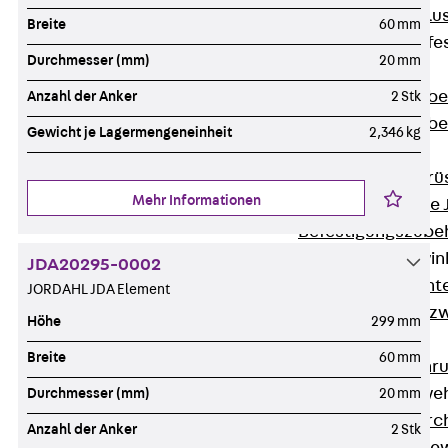
Maueranschlus
Breite
60 mm
Trapezblechbefe
Durchmesser (mm)
20 mm
Zurück
Trapezblechbe
Anzahl der Anker
2 Stk
Trapezblechbe
Gewicht je Lagermengeneinheit
2,346 kg
Gerüstschuhe
Zurück
Gerü
Mehr Informationen
Gerüstschuhe 
Befestigungszube
Kantenschutzwin
JDA20295-0002
Zurück
Kant
JORDAHL JDA Element
Kantenschutzw
Höhe
299 mm
Bewehrung
Breite
60 mm
Zurück
Bewehr
Durchstanzbewe
Durchmesser (mm)
20 mm
Zurück
Durc
Anzahl der Anker
2 Stk