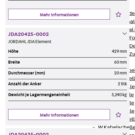
Bodenkanäle
Zurück
Bode
Mehr Informationen
BK Bodenkanal
KLK Kleinkanal 
JDA20425-0002
Bodenkanal-Fo
JORDAHL JDA Element
Bodenkanal-De
Höhe
429 mm
Bodenkanal-Z
Kabelschellen
Breite
60 mm
Zurück
Kabe
Durchmesser (mm)
20 mm
AC Kabelschel
Anzahl der Anker
2 Stk
H Kabelschelle
S Kabelschelle
Gewicht je Lagermengeneinheit
3,240 kg
B Kabelschelle
U Kabelschelle
Mehr Informationen
RU Kabelschel
W Kabelschell
JDA20435-0002