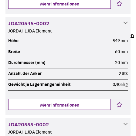
Newsletter
Mehr Informationen
Presse
Karriere
JDA20545-0002
Zurück
Karriere
JORDAHL JDA Element
Stellenausschreibungen
Höhe
549 mm
Unsere Standorte
Benefits
Breite
60 mm
Durchmesser (mm)
20 mm
Anzahl der Anker
2 Stk
Gewicht je Lagermengeneinheit
0,405 kg
Mehr Informationen
JDA20555-0002
JORDAHL JDA Element