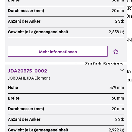
Zurück
Softwar
Breite
60 mm
JORDAHL® EXPERT
Durchmesser (mm)
20 mm
JORDAHL® JVB Onl
Anzahl der Anker
2 Stk
ISOCHECK
ISODESIGN
Gewicht je Lagermengeneinheit
2,858 kg
FERBOX®-DESIGN 
CAD und BIM
Mehr Informationen
Services
Zurück
Services
JDA20375-0002
Beratung, Planung, K
JORDAHL JDA Element
Individuelle Lösungen
Referenzen
Höhe
379 mm
Ausbau
Breite
60 mm
Zurück
Ausbau
Durchmesser (mm)
20 mm
Produkte
Zurück
Produkte
Anzahl der Anker
2 Stk
Kabeltragsysteme
Gewicht je Lagermengeneinheit
2,922 kg