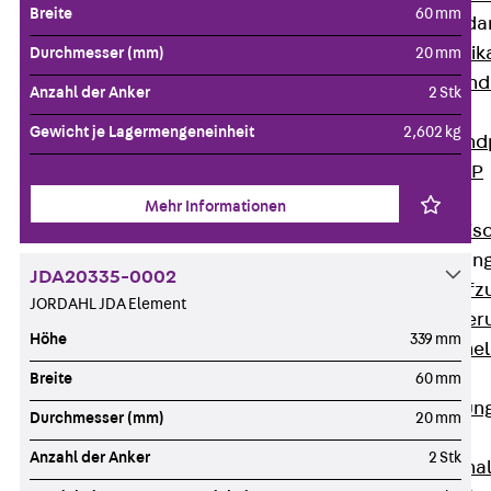
Breite
60 mm
Attika-Verblenda
Zurück
Attik
Durchmesser (mm)
20 mm
Attikaverblend
Anzahl der Anker
2 Stk
Windposts
Gewicht je Lagermengeneinheit
2,602 kg
Zurück
Wind
Windpost JWP
Schallisolation
Mehr Informationen
Zurück
Schallis
Aufzugsisolierun
JDA20335-0002
Zurück
Aufzu
JORDAHL JDA Element
Aufzugsisolier
Höhe
339 mm
Trittschalldämme
Schalung
Breite
60 mm
Zurück
Schalun
Durchmesser (mm)
20 mm
Schalrohre
Anzahl der Anker
2 Stk
Zurück
Scha