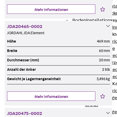
Fluchtweginsta
Mehr Informationen
Zwischendecke
Bodeninstallations
JDA20465-0002
Zurück
Bodenin
JORDAHL JDA Element
Estrichüberdeck
Zurück
Estr
Höhe
469 mm
Kanalsysteme
Breite
60 mm
Estrichüberde
Durchmesser (mm)
20 mm
Schalungskörp
Estrichüberde
Anzahl der Anker
2 Stk
Estrichüberde
Gewicht je Lagermengeneinheit
3,496 kg
Estrichbündige 
Zurück
Estr
Mehr Informationen
Estrichbündig
CHALI
Estrichbündig
JDA20475-0002