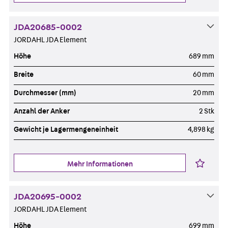
JDA20685-0002
JORDAHL JDA Element
Höhe
689 mm
Breite
60 mm
Durchmesser (mm)
20 mm
Anzahl der Anker
2 Stk
Gewicht je Lagermengeneinheit
4,898 kg
Mehr Informationen
JDA20695-0002
JORDAHL JDA Element
Höhe
699 mm