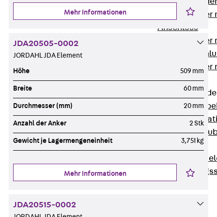
Steckverbinde
Mehr Informationen
Gerätebecher 
Anschluss
Gerätebecher m
JDA20505-0002
GST18-Anschlu
JORDAHL JDA Element
Gerätebecher
Höhe
509 mm
Anschluss
Breite
60 mm
Zubehör für Bode
Zurück
Zube
Durchmesser (mm)
20 mm
Bodeninstalla
Anzahl der Anker
2 Stk
Optionales Zu
Gewicht je Lagermengeneinheit
3,751 kg
Ersatzteile
Befestigungse
Verarbeitungss
Mehr Informationen
Werkzeuge
Wireless Charging
JDA20515-0002
SystemPLUS
JORDAHL JDA Element