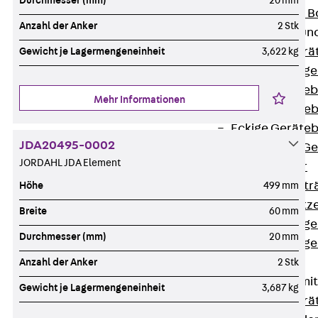
Durchmesser (mm)
20 mm
Nivellierbare
Anzahl der Anker
2 Stk
Gerätebecher und
Zurück
Gerä
Gewicht je Lagermengeneinheit
3,622 kg
Installationsg
Runde Geräteb
Mehr Informationen
Eckige Geräte
Eckige Geräte
JDA20495-0002
Zubehör für G
JORDAHL JDA Element
Geräteträger
Datengerätetr
Höhe
499 mm
Geräteeinsätz
Breite
60 mm
Installationsg
Durchmesser (mm)
20 mm
Installationsg
Multimedia
Anzahl der Anker
2 Stk
Gerätebecher mi
Gewicht je Lagermengeneinheit
3,687 kg
Zurück
Gerä