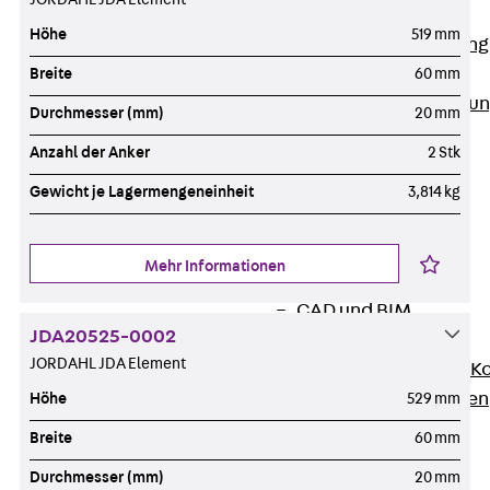
Anwendungsgebiete
Höhe
519 mm
Zurück
Anwendung
Industrieanlagen
Breite
60 mm
Bodengeführte Leitu
Durchmesser (mm)
20 mm
Rechenzentrum
Anzahl der Anker
2 Stk
Tunnel
Funktionserhalt
Gewicht je Lagermengeneinheit
3,814 kg
Dachflächen
Services
Mehr Informationen
Zurück
Services
CAD und BIM
JDA20525-0002
Montage
JORDAHL JDA Element
Beratung, Planung, K
Individuelle Lösungen
Höhe
529 mm
Referenzen
Breite
60 mm
Referenzen
Durchmesser (mm)
20 mm
Downloads