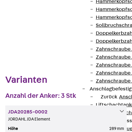
Hammerkopfsc
Auf die Merkliste
Hammerkopfsc
Datenblatt herunterladen
Hammerkopfsc
Sollbruchschr
Doppelkerbzah
Doppelkerbzah
Zahnschraube 
Zum Abschnitt navigieren
Zahnschraube 
Zahnschraube 
Zahnschraube
Varianten
Zahnschraube 
Anschlagbefesti
Anzahl der Anker: 3 Stk
Zurück
Ansc
Liftschachtank
JDA20285-0002
Liftschachtsch
JORDAHL JDA Element
Maueranschlusss
Zurück
Maue
Höhe
289 mm