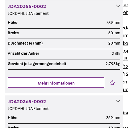
Verbindungsla
JDA20355-0002
Verbindungszube
JORDAHL JDA Element
Wärmedämmung
Höhe
359 mm
Zurück
Wärmed
Breite
60 mm
Balkondämmele
Zurück
Balk
Durchmesser (mm)
20 mm
ISOPRO® Beto
Anzahl der Anker
2 Stk
ISOPRO® 120 B
Gewicht je Lagermengeneinheit
2,793 kg
ISOPRO® 80/12
ISOPRO® 80/12
Mauerfußelemen
Mehr Informationen
Zurück
Maue
ISOMUR®
JDA20365-0002
Digitale Lösungen
JORDAHL JDA Element
Zurück
Digitale Lö
Höhe
369 mm
Software