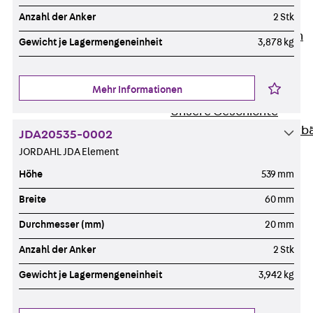
Unternehmen
Anzahl der Anker
2 Stk
Zurück
Unternehmen
Gewicht je Lagermengeneinheit
3,878 kg
Über PohlCon
Werte & Philosophie
Mehr Informationen
Service & Qualität
Unsere Geschichte
Mitgliedschaften & Verb
JDA20535-0002
Aktuelles
JORDAHL JDA Element
Zurück
Aktuelles
Höhe
539 mm
News
Breite
60 mm
Events
Kontakt
Durchmesser (mm)
20 mm
Zurück
Kontakt
Anzahl der Anker
2 Stk
Ansprechpersonen
Gewicht je Lagermengeneinheit
3,942 kg
Technische Beratung
Standorte