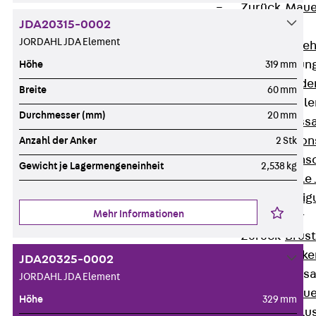
Zurück
Maue
JDA20315-0002
GRIPRIP®
JORDAHL JDA Element
Bewehrungszubeh
Fassadenbefestigun
Höhe
319 mm
Zurück
Fassade
Breite
60 mm
Fassadenkonsol
Durchmesser (mm)
20 mm
Zurück
Fass
Verblenderkon
Anzahl der Anker
2 Stk
Einmörtelkons
Gewicht je Lagermengeneinheit
2,538 kg
Winkelkonsole 
Fassadenbefestig
Mehr Informationen
Brüstungsanker
Zurück
Brüs
Brüstungsanke
JDA20325-0002
Maueranschluss
JORDAHL JDA Element
Zurück
Maue
Höhe
329 mm
Maueranschlu