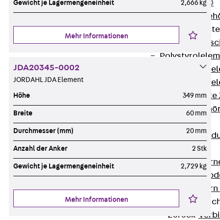
RAPIDOBAT®
Gewicht je Lagermengeneinheit
2,666 kg
Schalrohre Zubeh
Abschalelement
Mehr Informationen
Zurück
Absc
Polystyrolele
JDA20345-0002
Streckmetalle
JORDAHL JDA Element
Streckmetalle
Abschalelemente
Höhe
349 mm
Schalungszubehö
Breite
60 mm
Verbindung
Durchmesser (mm)
20 mm
Zurück
Verbind
Dorne
Anzahl der Anker
2 Stk
Zurück
Dorn
Gewicht je Lagermengeneinheit
2,729 kg
Doppelschubd
Querkraftdorn
Mehr Informationen
Verbindungslasc
Zurück
Verb