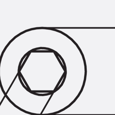
Querkraftbewehrung
Zurück
Querkraftbewehrung
Querkraftbewehrung JDA-S
Rückbiegeanschlüsse
Zurück
Rückbiegeanschlüsse
FERBOX®
Anschlussabdichtung
GFK-Bewehrung
Zurück
GFK-Bewehrung
FIBERNOX® V-ROD
Edelstahlbewehrung
Zurück
Edelstahlbewehrung
Nichtrostender Betonstahl
Mauerwerksbewehrung
Zurück
Mauerwerksbewehrun
GRIPRIP®
Bewehrungszubehör