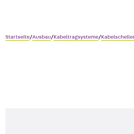
Startseite
/
Ausbau
/
Kabeltragsysteme
/
Kabelschelle
IKK
Innensechskantschraube, DI