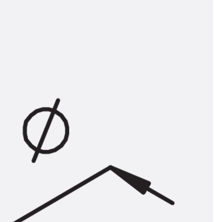
n
ysteme