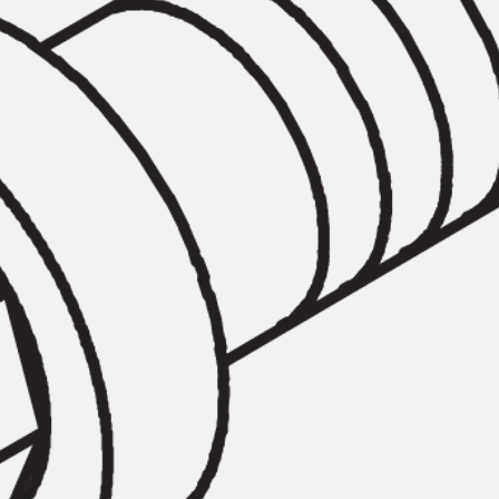
Hammerkopfschraube JH
Sollbruchschraube JH-SB
Doppelkerbzahnschraube JKB
Doppelkerbzahnschraube JKC
Zahnschraube JXB
Zahnschraube JXD
Zahnschraube JXE
Zahnschraube JXH
Zahnschraube JZS
Anschlagbefestigungen
Zurück
Anschlagbefestigunge
Liftschachtanker JLF
Liftschachtschlinge JLS
Maueranschlussschienen
Zurück
Maueranschlussschie
Maueranschlussschiene KT
Trapezblechbefestigungsschienen