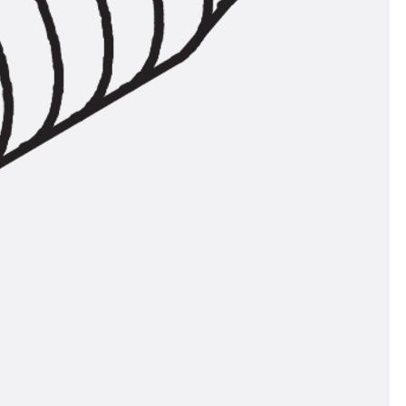
n
nen