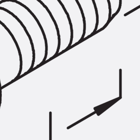
SECUFLEX®
Frischbetonverbundsysteme Zubeh
Rohrdurchführungen
Zurück
Rohrdurchführungen
PENTAFLEX® Transwand
PENTAFLEX® Futterrohr
PENTAFLEX® Bodendurchführu
PENTAFLEX® Bodenablauf
Rohrdurchführungen Zubehör
Quellbänder
Zurück
Quellbänder
SWELLFLEX®
Quellbänder Zubehör
Injektionsschläuche
Zurück
Injektionsschläuche
PLURAFLEX®