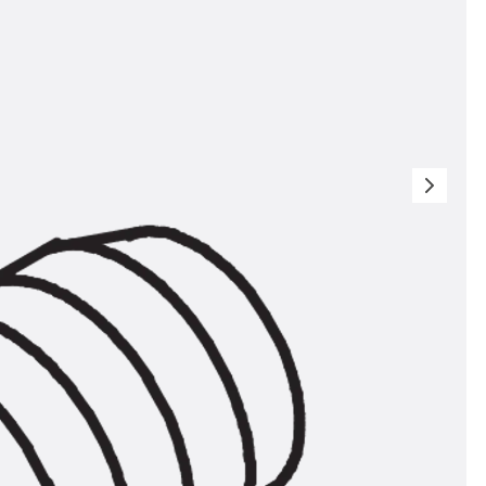
t
 & gelocht
schienen
GB