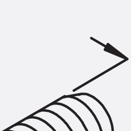
KUNEX® Mauerkragen
KUNEX® ABS Abschalelemente
Fugenbänder Zubehör
Fugenbleche
Zurück
Fugenbleche
PENTAFLEX KB®
PENTAFLEX KB® Agrar
PENTAFLEX® FBA
PENTAFLEX® ABS
PENTAFLEX® OBS
PENTAFLEX® FTS
PENTAFLEX® STK
PENTAFLEX® OPTI-Mauerstärke
PENTAFLEX® Modul
Fugenbleche Zubehör
Frischbetonverbundsysteme
Zurück
Frischbetonverbunds