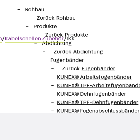
Rohbau
Zurück
Rohbau
Produkte
Zurück
Produkte
n
/
Kabelschellen Zubehör
/
IKK
Abdichtung
Zurück
Abdichtung
Fugenbänder
Zurück
Fugenbänder
KUNEX® Arbeitsfugenbänder
N 7984
KUNEX® TPE-Arbeitsfugenbänd
KUNEX® Dehnfugenbänder
KUNEX® TPE-Dehnfugenbänder
KUNEX® Fugenabschlussbänder
KUNEX® Klemmfugenband
KUNEX® Schweißkonstruktionen
KUNEX® Sternrohr