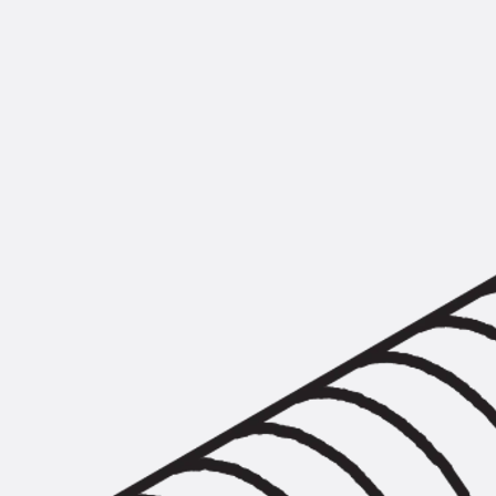
Montageschiene JM K
Montageschiene JML K, gelocht
Montageschiene JXM W, gezahn
Montageschiene JZM K, gezahnt
Montageschiene JZML K, gezahnt
Geländerbefestigungsschienen
Zurück
Geländerbefestigungs
Geländerbefestigungsschiene J
Spezialschrauben
Zurück
Spezialschrauben
Hakenkopfschraube JA
Hakenkopfschraube JB
Sollbruchschraube JB-SB
Hakenkopfschraube JC
Hammerkopfschraube JD
Hammerkopfschraube JG