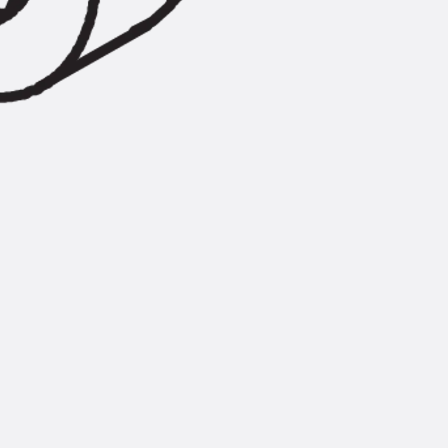
Zurück
Trapezblechbefestigu
Trapezblechbefestigungsschien
Gerüstschuhe
Zurück
Gerüstschuhe
Gerüstschuhe JG
Befestigungszubehör
Kantenschutzwinkel
Zurück
Kantenschutzwinkel
Kantenschutzwinkel JKW
Bewehrung
Zurück
Bewehrung
Durchstanzbewehrung
Zurück
Durchstanzbewehrung
Durchstanzbewehrung JDA
Durchstanzbewehrung JDA-FT-K
Durchstanzbewehrung Zubehör