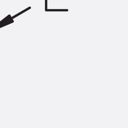
Injektionsschläuche Zubehör
Injektionsschläuche Sets
Befestigung
Zurück
Befestigung
Ankerschienen
Zurück
Ankerschienen
Ankerschiene JSA K
Ankerschiene JTA W
Ankerschiene JTA K
Ankerschiene JTA RT W
Ankerschiene JTA RF W
Ankerschiene JXA W, gezahnt
Ankerschiene JXA PC W, gezahnt
Ankerschiene JZA K, gezahnt
Montageschienen
Zurück
Montageschienen
Montageschiene JM W