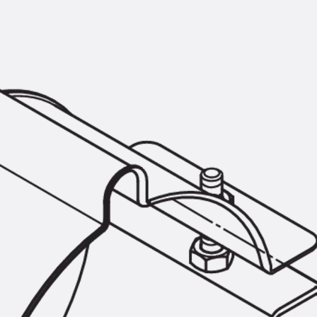
KUNEX® Mauerkragen
KUNEX® ABS Abschalelemente
Fugenbänder Zubehör
Fugenbleche
Zurück
Fugenbleche
PENTAFLEX KB®
PENTAFLEX KB® Agrar
PENTAFLEX® FBA
PENTAFLEX® ABS
PENTAFLEX® OBS
PENTAFLEX® FTS
PENTAFLEX® STK
PENTAFLEX® OPTI-Mauerstärke
PENTAFLEX® Modul
Fugenbleche Zubehör
Frischbetonverbundsysteme
Zurück
Frischbetonverbunds