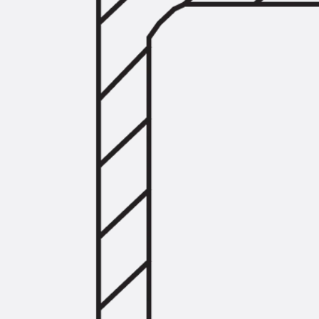
Querkraftbewehrung
Zurück
Querkraftbewehrung
Querkraftbewehrung JDA-S
Rückbiegeanschlüsse
Zurück
Rückbiegeanschlüsse
FERBOX®
Anschlussabdichtung
GFK-Bewehrung
Zurück
GFK-Bewehrung
FIBERNOX® V-ROD
Edelstahlbewehrung
Zurück
Edelstahlbewehrung
Nichtrostender Betonstahl
Mauerwerksbewehrung
Zurück
Mauerwerksbewehrun
GRIPRIP®
Bewehrungszubehör