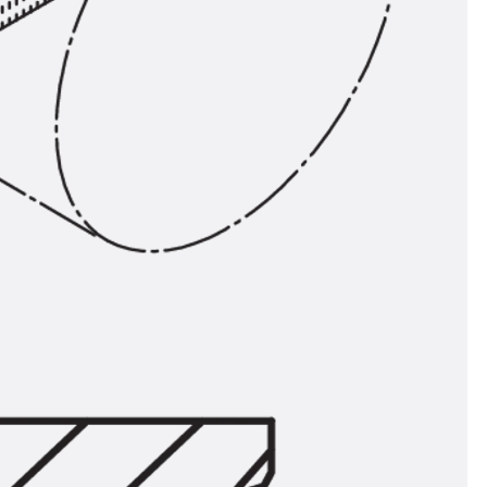
ngsschienen
e JTB
L