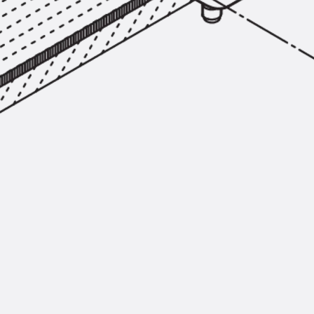
Injektionsschläuche Zubehör
Injektionsschläuche Sets
Befestigung
Zurück
Befestigung
Ankerschienen
Zurück
Ankerschienen
Ankerschiene JSA K
Ankerschiene JTA W
Ankerschiene JTA K
Ankerschiene JTA RT W
Ankerschiene JTA RF W
Ankerschiene JXA W, gezahnt
Ankerschiene JXA PC W, gezahnt
Ankerschiene JZA K, gezahnt
Montageschienen
Zurück
Montageschienen
Montageschiene JM W