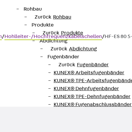
Rohbau
Zurück
Rohbau
Produkte
Zurück
Produkte
n
/
Hohlleiter-/Hochfrequenzkabelschellen
/
HF-ES 80 5
Abdichtung
Zurück
Abdichtung
Fugenbänder
Zurück
Fugenbänder
KUNEX® Arbeitsfugenbänder
ung an Winkelprofilen
KUNEX® TPE-Arbeitsfugenbänd
KUNEX® Dehnfugenbänder
KUNEX® TPE-Dehnfugenbänder
KUNEX® Fugenabschlussbänder
KUNEX® Klemmfugenband
KUNEX® Schweißkonstruktionen
KUNEX® Sternrohr