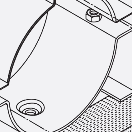
Hammerkopfschraube JH
Sollbruchschraube JH-SB
Doppelkerbzahnschraube JKB
Doppelkerbzahnschraube JKC
Zahnschraube JXB
Zahnschraube JXD
Zahnschraube JXE
Zahnschraube JXH
Zahnschraube JZS
Anschlagbefestigungen
Zurück
Anschlagbefestigunge
Liftschachtanker JLF
Liftschachtschlinge JLS
Maueranschlussschienen
Zurück
Maueranschlussschie
Maueranschlussschiene KT
Trapezblechbefestigungsschienen