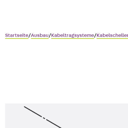
Startseite
/
Ausbau
/
Kabeltragsysteme
/
Kabelschelle
HF-ES 80 5-6
HF-Kabelschelle zur Befestig