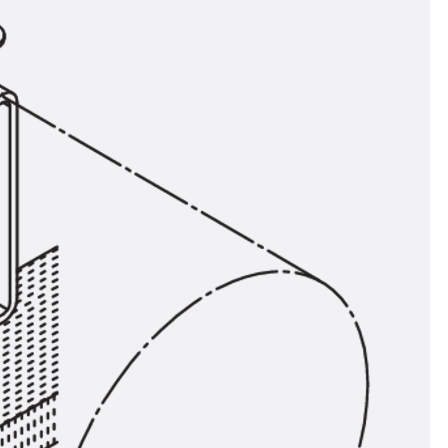
n
nen