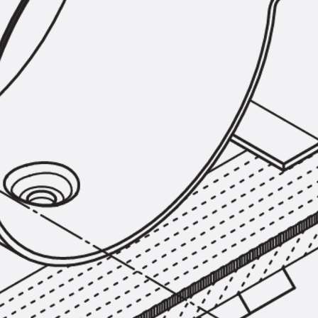
SECUFLEX®
Frischbetonverbundsysteme Zubeh
Rohrdurchführungen
Zurück
Rohrdurchführungen
PENTAFLEX® Transwand
PENTAFLEX® Futterrohr
PENTAFLEX® Bodendurchführu
PENTAFLEX® Bodenablauf
Rohrdurchführungen Zubehör
Quellbänder
Zurück
Quellbänder
SWELLFLEX®
Quellbänder Zubehör
Injektionsschläuche
Zurück
Injektionsschläuche
PLURAFLEX®