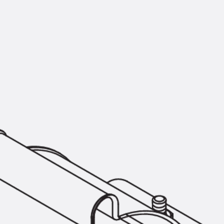
Montageschiene JM K
Montageschiene JML K, gelocht
Montageschiene JXM W, gezahn
Montageschiene JZM K, gezahnt
Montageschiene JZML K, gezahnt
Geländerbefestigungsschienen
Zurück
Geländerbefestigungs
Geländerbefestigungsschiene J
Spezialschrauben
Zurück
Spezialschrauben
Hakenkopfschraube JA
Hakenkopfschraube JB
Sollbruchschraube JB-SB
Hakenkopfschraube JC
Hammerkopfschraube JD
Hammerkopfschraube JG