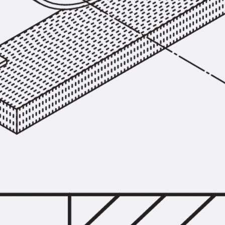
Zurück
Trapezblechbefestigu
Trapezblechbefestigungsschien
Gerüstschuhe
Zurück
Gerüstschuhe
Gerüstschuhe JG
Befestigungszubehör
Kantenschutzwinkel
Zurück
Kantenschutzwinkel
Kantenschutzwinkel JKW
Bewehrung
Zurück
Bewehrung
Durchstanzbewehrung
Zurück
Durchstanzbewehrung
Durchstanzbewehrung JDA
Durchstanzbewehrung JDA-FT-K
Durchstanzbewehrung Zubehör