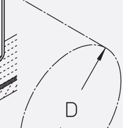
ör
ng