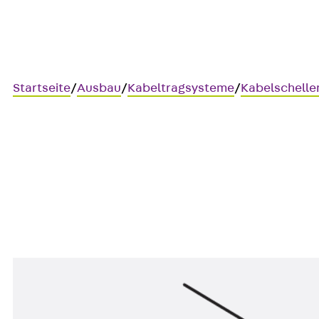
Startseite
/
Ausbau
/
Kabeltragsysteme
/
Kabelschelle
HF-ES 80 1-4
HF-Kabelschelle zur Befestig