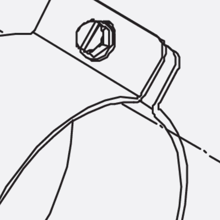
KUNEX® Mauerkragen
KUNEX® ABS Abschalelemente
Fugenbänder Zubehör
Fugenbleche
Zurück
Fugenbleche
PENTAFLEX KB®
PENTAFLEX KB® Agrar
PENTAFLEX® FBA
PENTAFLEX® ABS
PENTAFLEX® OBS
PENTAFLEX® FTS
PENTAFLEX® STK
PENTAFLEX® OPTI-Mauerstärke
PENTAFLEX® Modul
Fugenbleche Zubehör
Frischbetonverbundsysteme
Zurück
Frischbetonverbunds