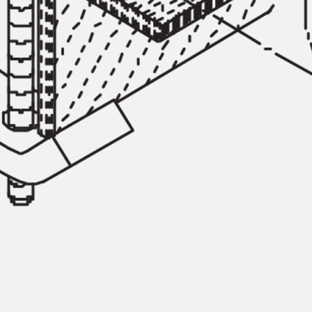
Injektionsschläuche Zubehör
Injektionsschläuche Sets
Befestigung
Zurück
Befestigung
Ankerschienen
Zurück
Ankerschienen
Ankerschiene JSA K
Ankerschiene JTA W
Ankerschiene JTA K
Ankerschiene JTA RT W
Ankerschiene JTA RF W
Ankerschiene JXA W, gezahnt
Ankerschiene JXA PC W, gezahnt
Ankerschiene JZA K, gezahnt
Montageschienen
Zurück
Montageschienen
Montageschiene JM W