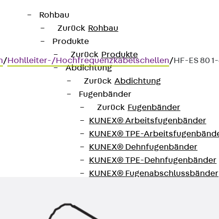
Rohbau
Zurück
Rohbau
Produkte
Zurück
Produkte
n
/
Hohlleiter-/Hochfrequenzkabelschellen
/
HF-ES 80 1
Abdichtung
Zurück
Abdichtung
Fugenbänder
Zurück
Fugenbänder
KUNEX® Arbeitsfugenbänder
ung an Winkelprofilen
KUNEX® TPE-Arbeitsfugenbänd
KUNEX® Dehnfugenbänder
KUNEX® TPE-Dehnfugenbänder
KUNEX® Fugenabschlussbänder
KUNEX® Klemmfugenband
KUNEX® Schweißkonstruktionen
KUNEX® Sternrohr