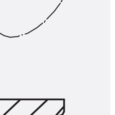
ngsschienen
e JTB
L