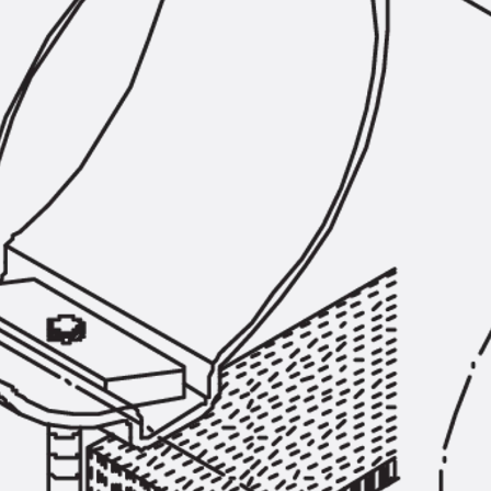
Hammerkopfschraube JH
Sollbruchschraube JH-SB
Doppelkerbzahnschraube JKB
Doppelkerbzahnschraube JKC
Zahnschraube JXB
Zahnschraube JXD
Zahnschraube JXE
Zahnschraube JXH
Zahnschraube JZS
Anschlagbefestigungen
Zurück
Anschlagbefestigunge
Liftschachtanker JLF
Liftschachtschlinge JLS
Maueranschlussschienen
Zurück
Maueranschlussschie
Maueranschlussschiene KT
Trapezblechbefestigungsschienen