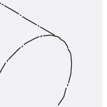
n
nen