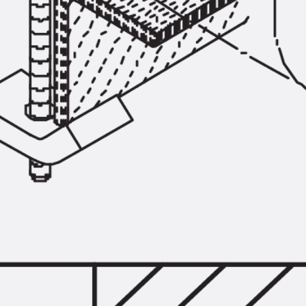
Zurück
Trapezblechbefestigu
Trapezblechbefestigungsschien
Gerüstschuhe
Zurück
Gerüstschuhe
Gerüstschuhe JG
Befestigungszubehör
Kantenschutzwinkel
Zurück
Kantenschutzwinkel
Kantenschutzwinkel JKW
Bewehrung
Zurück
Bewehrung
Durchstanzbewehrung
Zurück
Durchstanzbewehrung
Durchstanzbewehrung JDA
Durchstanzbewehrung JDA-FT-K
Durchstanzbewehrung Zubehör