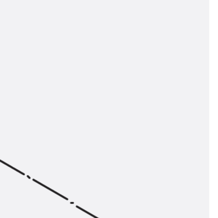
n
ysteme