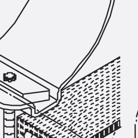
SECUFLEX®
Frischbetonverbundsysteme Zubeh
Rohrdurchführungen
Zurück
Rohrdurchführungen
PENTAFLEX® Transwand
PENTAFLEX® Futterrohr
PENTAFLEX® Bodendurchführu
PENTAFLEX® Bodenablauf
Rohrdurchführungen Zubehör
Quellbänder
Zurück
Quellbänder
SWELLFLEX®
Quellbänder Zubehör
Injektionsschläuche
Zurück
Injektionsschläuche
PLURAFLEX®