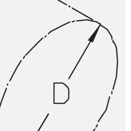
ör
ng