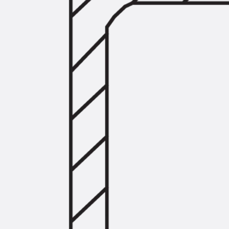
Querkraftbewehrung
Zurück
Querkraftbewehrung
Querkraftbewehrung JDA-S
Rückbiegeanschlüsse
Zurück
Rückbiegeanschlüsse
FERBOX®
Anschlussabdichtung
GFK-Bewehrung
Zurück
GFK-Bewehrung
FIBERNOX® V-ROD
Edelstahlbewehrung
Zurück
Edelstahlbewehrung
Nichtrostender Betonstahl
Mauerwerksbewehrung
Zurück
Mauerwerksbewehrun
GRIPRIP®
Bewehrungszubehör