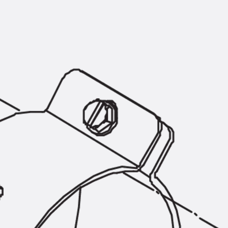
Montageschiene JM K
Montageschiene JML K, gelocht
Montageschiene JXM W, gezahn
Montageschiene JZM K, gezahnt
Montageschiene JZML K, gezahnt
Geländerbefestigungsschienen
Zurück
Geländerbefestigungs
Geländerbefestigungsschiene J
Spezialschrauben
Zurück
Spezialschrauben
Hakenkopfschraube JA
Hakenkopfschraube JB
Sollbruchschraube JB-SB
Hakenkopfschraube JC
Hammerkopfschraube JD
Hammerkopfschraube JG