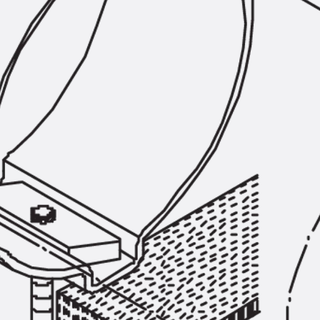
Hammerkopfschraube JH
Sollbruchschraube JH-SB
Doppelkerbzahnschraube JKB
Doppelkerbzahnschraube JKC
Zahnschraube JXB
Zahnschraube JXD
Zahnschraube JXE
Zahnschraube JXH
Zahnschraube JZS
Anschlagbefestigungen
Zurück
Anschlagbefestigunge
Liftschachtanker JLF
Liftschachtschlinge JLS
Maueranschlussschienen
Zurück
Maueranschlussschie
Maueranschlussschiene KT
Trapezblechbefestigungsschienen