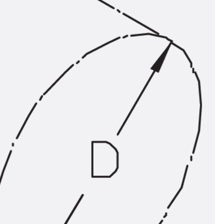
ör
ng