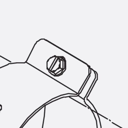
Montageschiene JM K
Montageschiene JML K, gelocht
Montageschiene JXM W, gezahn
Montageschiene JZM K, gezahnt
Montageschiene JZML K, gezahnt
Geländerbefestigungsschienen
Zurück
Geländerbefestigungs
Geländerbefestigungsschiene J
Spezialschrauben
Zurück
Spezialschrauben
Hakenkopfschraube JA
Hakenkopfschraube JB
Sollbruchschraube JB-SB
Hakenkopfschraube JC
Hammerkopfschraube JD
Hammerkopfschraube JG