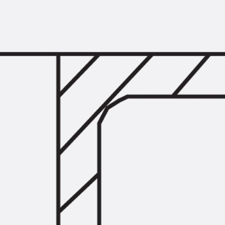
Querkraftbewehrung
Zurück
Querkraftbewehrung
Querkraftbewehrung JDA-S
Rückbiegeanschlüsse
Zurück
Rückbiegeanschlüsse
FERBOX®
Anschlussabdichtung
GFK-Bewehrung
Zurück
GFK-Bewehrung
FIBERNOX® V-ROD
Edelstahlbewehrung
Zurück
Edelstahlbewehrung
Nichtrostender Betonstahl
Mauerwerksbewehrung
Zurück
Mauerwerksbewehrun
GRIPRIP®
Bewehrungszubehör