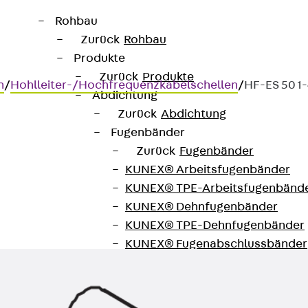
Rohbau
Zurück
Rohbau
Produkte
Zurück
Produkte
n
/
Hohlleiter-/Hochfrequenzkabelschellen
/
HF-ES 50 1
Abdichtung
Zurück
Abdichtung
Fugenbänder
Zurück
Fugenbänder
KUNEX® Arbeitsfugenbänder
ung an Winkelprofilen
KUNEX® TPE-Arbeitsfugenbänd
KUNEX® Dehnfugenbänder
KUNEX® TPE-Dehnfugenbänder
KUNEX® Fugenabschlussbänder
KUNEX® Klemmfugenband
KUNEX® Schweißkonstruktionen
KUNEX® Sternrohr