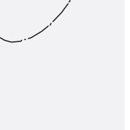
ngsschienen
e JTB
L