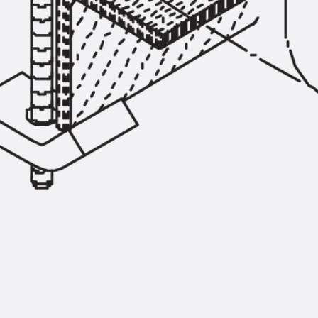
Zurück
Trapezblechbefestigu
Trapezblechbefestigungsschien
Gerüstschuhe
Zurück
Gerüstschuhe
Gerüstschuhe JG
Befestigungszubehör
Kantenschutzwinkel
Zurück
Kantenschutzwinkel
Kantenschutzwinkel JKW
Bewehrung
Zurück
Bewehrung
Durchstanzbewehrung
Zurück
Durchstanzbewehrung
Durchstanzbewehrung JDA
Durchstanzbewehrung JDA-FT-K
Durchstanzbewehrung Zubehör