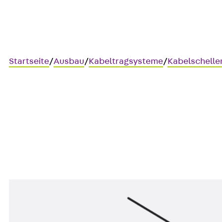
Startseite
/
Ausbau
/
Kabeltragsysteme
/
Kabelschelle
HF-ES 50 1-4
HF-Kabelschelle zur Befestig