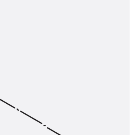
n
ysteme