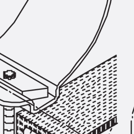
SECUFLEX®
Frischbetonverbundsysteme Zubeh
Rohrdurchführungen
Zurück
Rohrdurchführungen
PENTAFLEX® Transwand
PENTAFLEX® Futterrohr
PENTAFLEX® Bodendurchführu
PENTAFLEX® Bodenablauf
Rohrdurchführungen Zubehör
Quellbänder
Zurück
Quellbänder
SWELLFLEX®
Quellbänder Zubehör
Injektionsschläuche
Zurück
Injektionsschläuche
PLURAFLEX®