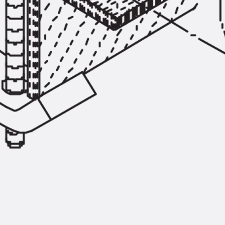
Injektionsschläuche Zubehör
Injektionsschläuche Sets
Befestigung
Zurück
Befestigung
Ankerschienen
Zurück
Ankerschienen
Ankerschiene JSA K
Ankerschiene JTA W
Ankerschiene JTA K
Ankerschiene JTA RT W
Ankerschiene JTA RF W
Ankerschiene JXA W, gezahnt
Ankerschiene JXA PC W, gezahnt
Ankerschiene JZA K, gezahnt
Montageschienen
Zurück
Montageschienen
Montageschiene JM W