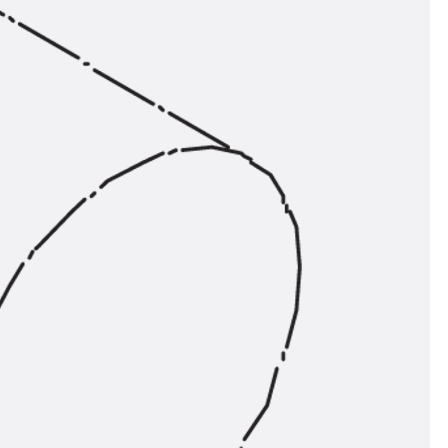
n
nen