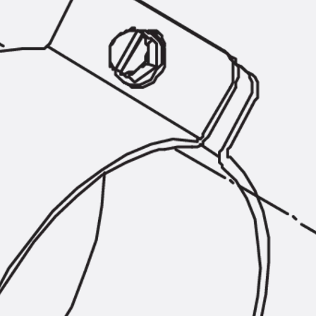
KUNEX® Mauerkragen
KUNEX® ABS Abschalelemente
Fugenbänder Zubehör
Fugenbleche
Zurück
Fugenbleche
PENTAFLEX KB®
PENTAFLEX KB® Agrar
PENTAFLEX® FBA
PENTAFLEX® ABS
PENTAFLEX® OBS
PENTAFLEX® FTS
PENTAFLEX® STK
PENTAFLEX® OPTI-Mauerstärke
PENTAFLEX® Modul
Fugenbleche Zubehör
Frischbetonverbundsysteme
Zurück
Frischbetonverbunds