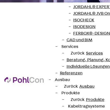
Zurück
Softwar
JORDAHL® EXPERT
JORDAHL® JVB Onl
ISOCHECK
ISODESIGN
FERBOX®-DESIGN 
Kontakt
CAD und BIM
Services
contact@pohlcon.com
Zurück
Services
+49 30 68283-04
Beratung, Planung, K
Individuelle Lösungen
Referenzen
Ausbau
Zurück
Ausbau
Produkte
Newsletter
Zurück
Produkte
Kabeltragsysteme