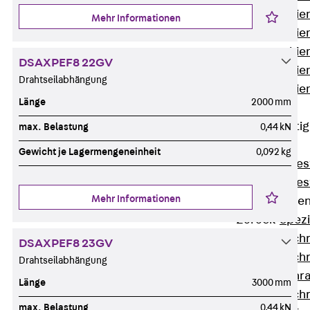
Montageschien
Mehr Informationen
Montageschien
Montageschien
DSAXPEF8 22GV
Montageschien
Drahtseilabhängung
Montageschien
Länge
2000 mm
gelocht
Geländerbefesti
max. Belastung
0,44 kN
Zurück
Gewicht je Lagermengeneinheit
0,092 kg
Geländerbefes
Geländerbefes
Mehr Informationen
Spezialschraube
Zurück
Spez
Hakenkopfschr
DSAXPEF8 23GV
Hakenkopfschr
Drahtseilabhängung
Sollbruchschr
Länge
3000 mm
Hakenkopfschr
max. Belastung
0,44 kN