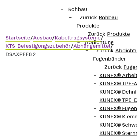
Rohbau
Zurück
Rohbau
Produkte
Zurück
Produkte
Startseite
/
Ausbau
/
Kabeltragsysteme
/
Abdichtung
KTS-Befestigungszubehör
/
Abhängemittel
/
Zurück
Abdicht
DSAXPEF8 2
Fugenbänder
Zurück
Fuge
KUNEX® Arbei
DSAXPEF8 2
KUNEX® TPE-A
KUNEX® Dehnf
Seilabhängung mit M8-
KUNEX® TPE-D
KUNEX® Fugen
Gewindeende und
KUNEX® Klem
Expressverschluss
KUNEX® Schwe
KUNEX® Stern