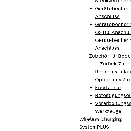
Steckverbinde
Gerätebecher 
Anschluss
Gerätebecher m
GST18-Anschlu
Gerätebecher
Anschluss
Zubehör für Bode
Zurück
Zube
Bodeninstalla
Optionales Zu
Ersatzteile
Befestigungse
Verarbeitungss
Werkzeuge
Wireless Charging
SystemPLUS