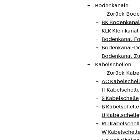
Bodenkanäle
Zurück
Bode
BK Bodenkanal
KLK Kleinkanal 
Bodenkanal-Fo
Bodenkanal-De
Bodenkanal-Z
Kabelschellen
Zurück
Kabe
AC Kabelschel
H Kabelschelle
S Kabelschelle
B Kabelschelle
U Kabelschelle
RU Kabelschel
W Kabelschell