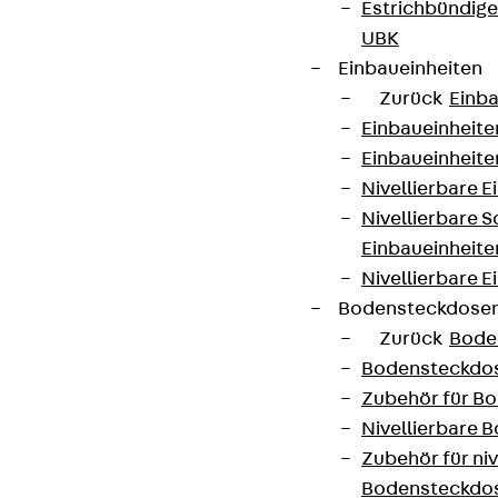
Estrichbündig
UBK
Einbaueinheiten
Zurück
Einba
Einbaueinheite
Einbaueinheite
Nivellierbare 
Nivellierbare 
Einbaueinheite
Nivellierbare E
Bodensteckdose
Zurück
Bode
Bodensteckdo
Zubehör für B
Nivellierbare
Zubehör für niv
Bodensteckdo