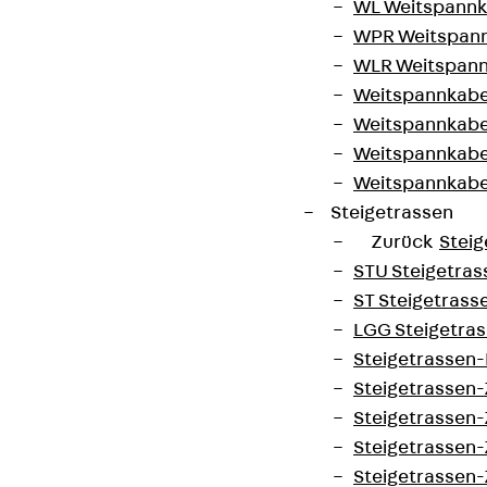
WL Weitspannka
WPR Weitspann
WLR Weitspann
Weitspannkabel
Weitspannkabe
Weitspannkabe
Weitspannkab
Steigetrassen
Zurück
Steig
STU Steigetrass
ST Steigetrasse
LGG Steigetrass
Steigetrassen
Steigetrassen
Steigetrassen
Steigetrassen
Steigetrassen-