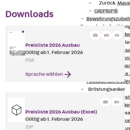
Zurück
Maue
GRIPRIP®
Downloads
Bewehrungszubeh
Fassadenbefestigun
Zurück
Fassade
de
en
ru
Fassadenkonsol
Preisliste 2026 Ausbau
Zurück
Fass
Gültig ab 1. Februar 2026
Verblenderkon
PDF
Einmörtelkons
Winkelkonsole 
Sprache wählen
Fassadenbefestig
Brüstungsanker
Zurück
Brüs
de
en
Brüstungsanke
Preisliste 2026 Ausbau (Excel)
Maueranschluss
Gültig ab 1. Februar 2026
Zurück
Maue
ZIP
Maueranschlu