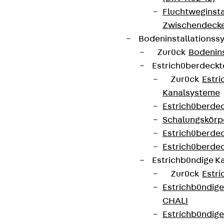
Fluchtweginsta
Zwischendecke
Bodeninstallations
Zurück
Bodenin
Estrichüberdeck
Zurück
Estr
Kanalsysteme
Estrichüberde
Schalungskörp
Estrichüberde
Estrichüberde
Estrichbündige 
Zurück
Estr
Estrichbündig
CHALI
Estrichbündig