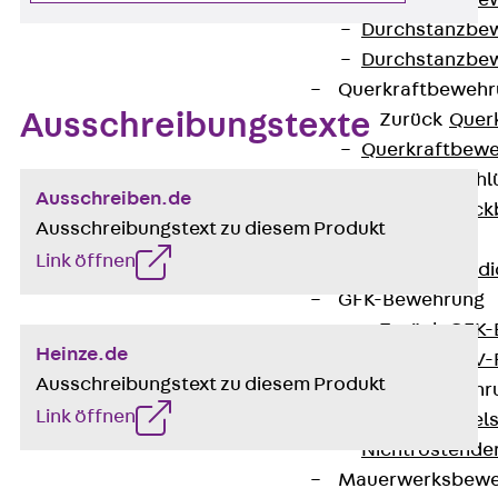
Durchstanzbe
Durchstanzbew
Durchstanzbe
Querkraftbeweh
Ausschreibungstexte
Zurück
Quer
Querkraftbewe
Rückbiegeanschl
Ausschreiben.de
Zurück
Rück
Ausschreibungstext zu diesem Produkt
FERBOX®
Link öffnen
Anschlussabdi
GFK-Bewehrung
Zurück
GFK-
Heinze.de
FIBERNOX® V
Ausschreibungstext zu diesem Produkt
Edelstahlbewehr
Link öffnen
Zurück
Edel
Nichtrostender
Mauerwerksbew