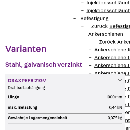
Injektionsschläuc
Injektionsschläuc
Befestigung
Zum Abschnitt navigieren
Zurück
Befestig
Ankerschienen
Zurück
Anke
Varianten
Ankerschiene J
Ankerschiene 
Stahl, galvanisch verzinkt
Ankerschiene J
Ankerschiene J
DSAXPEF8 21GV
Ankerschiene J
Drahtseilabhängung
Ankerschiene J
Ankerschiene J
Länge
1000 mm
Ankerschiene J
max. Belastung
0,44 kN
Montageschiene
Gewicht je Lagermengeneinheit
0,075 kg
Zurück
Mont
Montageschie