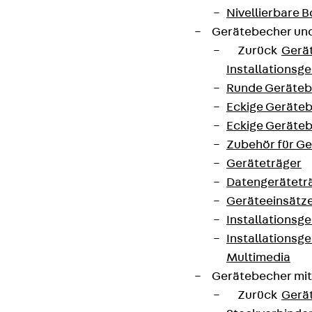
Nivellierbare
Gerätebecher und
Zurück
Gerä
Installationsg
Runde Geräteb
Eckige Geräte
Eckige Geräte
Zubehör für G
Geräteträger
Datengerätetr
Geräteeinsätz
Installationsg
Installationsg
Multimedia
Gerätebecher mi
Zurück
Gerä