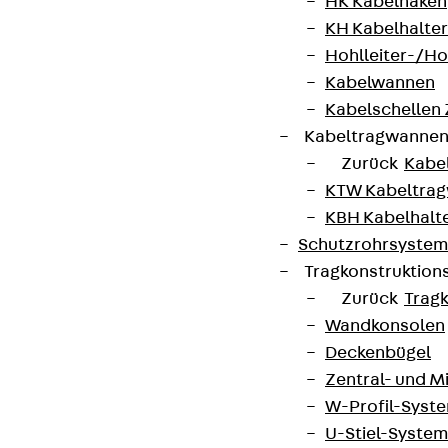
HK Kabelhaken
KH Kabelhalter
Hohlleiter-/H
Kabelwannen
Kabelschellen
Kabeltragwanne
Zurück
Kabe
KTW Kabeltra
KBH Kabelhalt
Schutzrohrsyste
Tragkonstruktio
Zurück
Trag
Wandkonsolen
Deckenbügel
Zentral- und 
W-Profil-Syst
U-Stiel-System