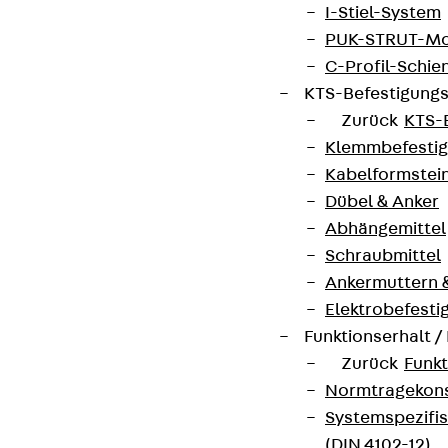
I-Stiel-System
PUK-STRUT-Mo
C-Profil-Schie
KTS-Befestigung
Zurück
KTS-
Klemmbefesti
Kabelformstei
Dübel & Anker
Abhängemittel
Schraubmittel
Ankermuttern 
Elektrobefesti
Funktionserhalt 
Zurück
Funkt
Normtragekonst
Systemspezifis
(DIN 4102-12)