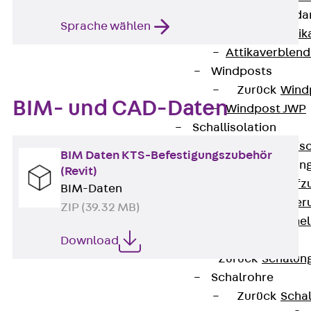
Attika-Verblenda
Sprache wählen
Zurück
Attik
Attikaverblend
Windposts
Zurück
Wind
BIM- und CAD-Daten
Windpost JWP
Schallisolation
Zurück
Schallis
BIM Daten KTS-Befestigungszubehör
Aufzugsisolierun
(Revit)
Zurück
Aufzu
BIM-Daten
Aufzugsisolier
ZIP (39.32 MB)
Trittschalldämme
Schalung
Download
Zurück
Schalun
Schalrohre
Zurück
Scha