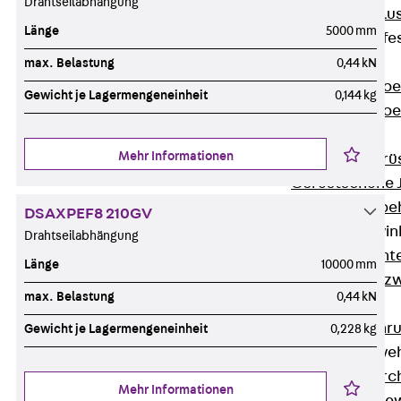
Drahtseilabhängung
Maueranschlus
Länge
5000 mm
Trapezblechbefe
Zurück
max. Belastung
0,44 kN
Trapezblechbe
Gewicht je Lagermengeneinheit
0,144 kg
Trapezblechbe
Gerüstschuhe
Mehr Informationen
Zurück
Gerü
Gerüstschuhe 
Befestigungszube
DSAXPEF8 210GV
Kantenschutzwin
Drahtseilabhängung
Zurück
Kant
Länge
10000 mm
Kantenschutzw
max. Belastung
0,44 kN
Bewehrung
Zurück
Bewehr
Gewicht je Lagermengeneinheit
0,228 kg
Durchstanzbewe
Zurück
Durc
Mehr Informationen