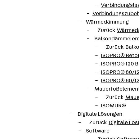
Verbindungsla
Verbindungszube
Wärmedämmung
Zurück
Wärmed
Balkondämmele
Zurück
Balk
ISOPRO® Beto
ISOPRO® 120 B
ISOPRO® 80/12
Partner von Anfang bis Zukunft.
ISOPRO® 80/12
Mauerfußelemen
Zurück
Maue
ISOMUR®
Digitale Lösungen
AGB
Zurück
Digitale Lö
Cookie-Einstellungen
Software
Hinweisgebersystem