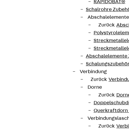
RAPIDOBAT®
Schalrohre Zubeh
Abschalelement
Zurück
Absc
Newsletter
Polystyrolele
Streckmetalle
Wir informieren regelmäßig zu
Streckmetalle
Produktneuheiten, Referenzen und aktuellen
Abschalelemente
Themen.
Schalungszubehö
Verbindung
Jetzt anmelden
Zurück
Verbind
Dorne
Zurück
Dorn
Doppelschubd
Querkraftdorn
Connect
Verbindungslasc
Zurück
Verb