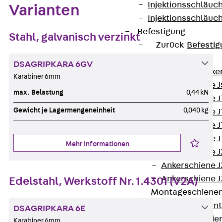
Injektionsschläuc
Varianten
Injektionsschläuc
Befestigung
Stahl, galvanisch verzinkt
Zurück
Befestig
Ankerschienen
DSAGRIPKARA 6GV
Zurück
Anke
Karabiner 6mm
Ankerschiene J
max. Belastung
0,44 kN
Ankerschiene 
Gewicht je Lagermengeneinheit
0,040 kg
Ankerschiene J
Ankerschiene J
Ankerschiene J
Mehr Informationen
Ankerschiene J
Ankerschiene J
Ankerschiene J
Edelstahl, Werkstoff Nr. 1.4301 (V2A)
Montageschiene
Zurück
Mont
DSAGRIPKARA 6E
Montageschie
Karabiner 6mm