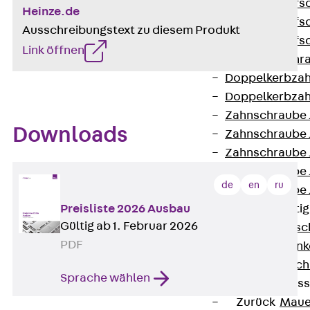
Hammerkopfsc
Heinze.de
Hammerkopfsc
Ausschreibungstext zu diesem Produkt
Hammerkopfsc
Link öffnen
Sollbruchschr
Doppelkerbzah
Doppelkerbzah
Zahnschraube 
Downloads
Zahnschraube 
Zahnschraube 
Zahnschraube
de
en
ru
Zahnschraube 
Preisliste 2026 Ausbau
Anschlagbefesti
Gültig ab 1. Februar 2026
Zurück
Ansc
PDF
Liftschachtank
Liftschachtsch
Sprache wählen
Maueranschlusss
Zurück
Maue