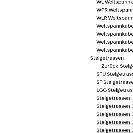
WL Weitspannka
WPR Weitspann
WLR Weitspann
Weitspannkabel
Weitspannkabe
Weitspannkabe
Weitspannkab
Steigetrassen
Zurück
Steig
STU Steigetrass
ST Steigetrasse
LGG Steigetrass
Steigetrassen
Steigetrassen
Steigetrassen
Steigetrassen
Steigetrassen-