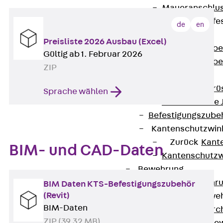
Maueranschlus
Trapezblechbefe
de
en
Zurück
Preisliste 2026 Ausbau (Excel)
Trapezblechbe
Gültig ab 1. Februar 2026
Trapezblechbe
ZIP
Gerüstschuhe
Zurück
Gerü
Sprache wählen
Gerüstschuhe 
Befestigungszube
Kantenschutzwin
Zurück
Kant
BIM- und CAD-Daten
Kantenschutzw
Bewehrung
Zurück
Bewehr
BIM Daten KTS-Befestigungszubehör
(Revit)
Durchstanzbewe
BIM-Daten
Zurück
Durc
ZIP (39.32 MB)