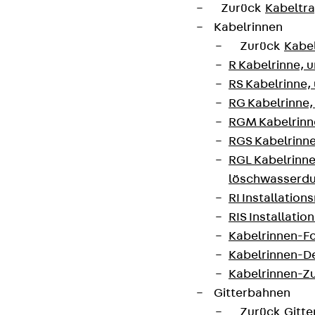
Zurück
Kabeltr
Kabelrinnen
Zurück
Kabe
R Kabelrinne, 
RS Kabelrinne,
RG Kabelrinne,
RGM Kabelrinne
RGS Kabelrinne
RGL Kabelrinne
löschwasserdu
RI Installation
RIS Installatio
Kabelrinnen-Fo
Kabelrinnen-D
Kabelrinnen-Z
Gitterbahnen
Zurück
Gitt