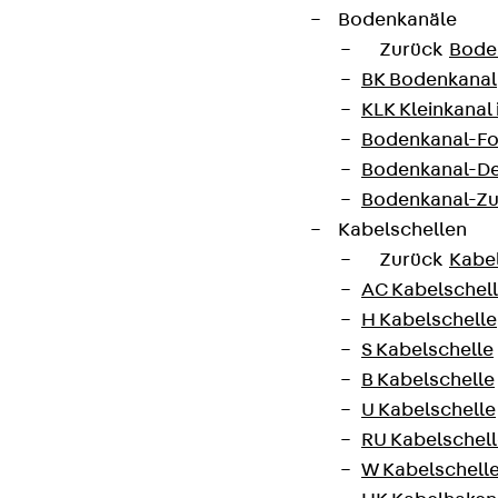
Bodenkanäle
Zurück
Bode
BK Bodenkanal
KLK Kleinkanal 
Bodenkanal-Fo
Bodenkanal-De
Bodenkanal-Z
Kabelschellen
Zurück
Kabe
AC Kabelschel
H Kabelschelle
S Kabelschelle
B Kabelschelle
U Kabelschelle
RU Kabelschel
W Kabelschell