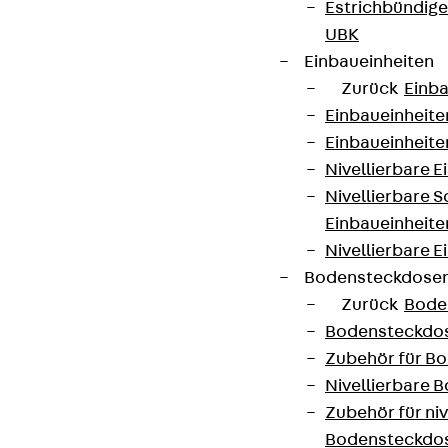
Estrichbündig
UBK
Einbaueinheiten
Zurück
Einba
Einbaueinheite
Einbaueinheite
Nivellierbare 
Nivellierbare 
Einbaueinheite
Nivellierbare E
Bodensteckdose
Zurück
Bode
Bodensteckdo
Zubehör für B
Nivellierbare
Zubehör für niv
Bodensteckdo