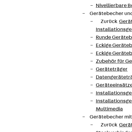
Nivellierbare
Gerätebecher und
Zurück
Gerä
Installationsg
Runde Geräteb
Eckige Geräte
Eckige Geräte
Zubehör für G
Geräteträger
Datengerätetr
Geräteeinsätz
Installationsg
Installationsg
Multimedia
Gerätebecher mi
Zurück
Gerä