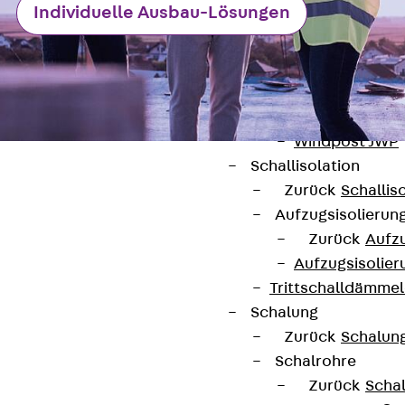
Individuelle Ausbau-Lösungen
Attika-Verblenda
Zurück
Attik
Attikaverblend
Windposts
Zurück
Wind
Windpost JWP
Schallisolation
Zurück
Schallis
Aufzugsisolierun
Zurück
Aufzu
Kontakt
Aufzugsisolier
Trittschalldämme
contact@pohlcon.com
Schalung
Zurück
Schalun
+49 30 68283-04
Schalrohre
Zurück
Scha