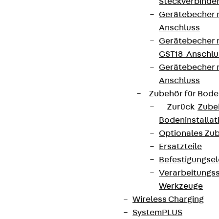
Steckverbinde
Gerätebecher 
Anschluss
Gerätebecher m
GST18-Anschlu
Gerätebecher
Anschluss
Zubehör für Bode
Zurück
Zube
Bodeninstalla
Optionales Zu
Ersatzteile
Befestigungse
Verarbeitungss
Werkzeuge
Wireless Charging
SystemPLUS