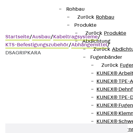
Rohbau
Zurück
Rohbau
Produkte
Zurück
Produkte
Startseite
/
Ausbau
/
Kabeltragsysteme
/
Abdichtung
KTS-Befestigungszubehör
/
Abhängemittel
/
Zurück
Abdicht
DSAGRIPKARA
Fugenbänder
Zurück
Fuge
KUNEX® Arbei
DSAGRIPKARA
KUNEX® TPE-A
KUNEX® Dehnf
Karabiner
KUNEX® TPE-D
KUNEX® Fugen
KUNEX® Klem
KUNEX® Schwe
KUNEX® Stern