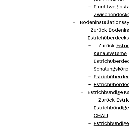
Fluchtweginsta
Zwischendecke
Bodeninstallations
Zurück
Bodenin
Estrichüberdeck
Zurück
Estr
Kanalsysteme
Estrichüberde
Schalungskörp
Estrichüberde
Estrichüberde
Estrichbündige 
Zurück
Estr
Estrichbündig
CHALI
Estrichbündig