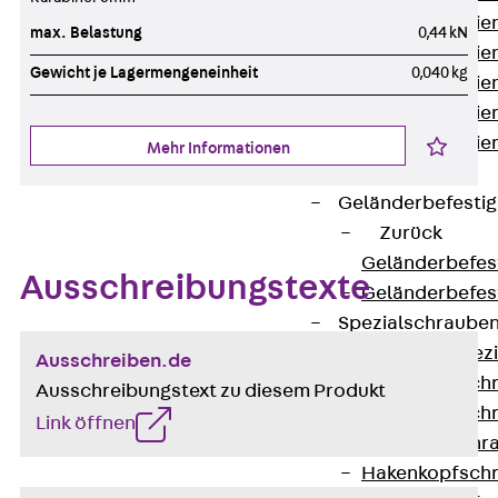
Montageschien
max. Belastung
0,44 kN
Montageschien
Gewicht je Lagermengeneinheit
0,040 kg
Montageschien
Montageschien
Montageschien
Mehr Informationen
gelocht
Geländerbefesti
Zurück
Geländerbefes
Ausschreibungstexte
Geländerbefes
Spezialschraube
Zurück
Spez
Ausschreiben.de
Hakenkopfschr
Ausschreibungstext zu diesem Produkt
Hakenkopfschr
Link öffnen
Sollbruchschr
Hakenkopfschr