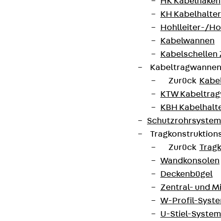
HK Kabelhaken
KH Kabelhalter
Hohlleiter-/H
Kabelwannen
Kabelschellen
Kabeltragwanne
Zurück
Kabe
KTW Kabeltra
KBH Kabelhalt
Schutzrohrsyste
Tragkonstruktio
Zurück
Trag
Wandkonsolen
Deckenbügel
Zentral- und 
W-Profil-Syst
U-Stiel-System