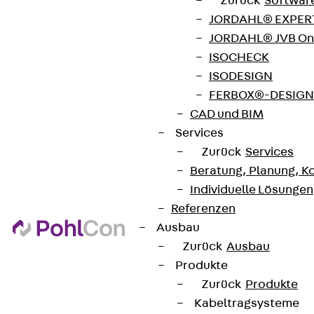
Zurück
Softwar
JORDAHL® EXPERT
Datenschutz
JORDAHL® JVB Onl
Impressum
ISOCHECK
ISODESIGN
FERBOX®-DESIGN 
CAD und BIM
Services
Zurück
Services
Beratung, Planung, K
Individuelle Lösungen
Referenzen
Ausbau
Zurück
Ausbau
Produkte
Zurück
Produkte
Kabeltragsysteme