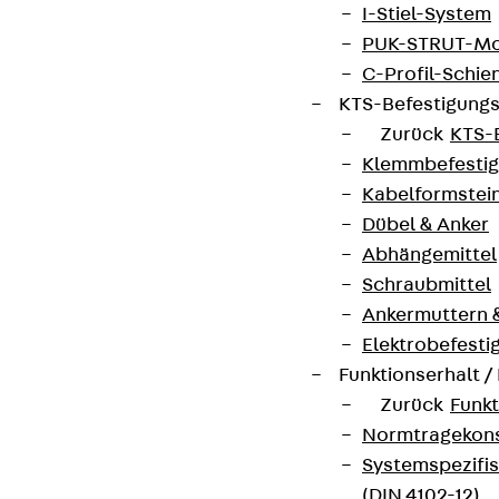
I-Stiel-System
PUK-STRUT-Mo
C-Profil-Schie
KTS-Befestigung
Zurück
KTS-
Klemmbefesti
Kabelformstei
Dübel & Anker
Abhängemittel
Schraubmittel
Ankermuttern 
Elektrobefesti
Funktionserhalt 
Zurück
Funkt
Normtragekonst
Systemspezifis
(DIN 4102-12)