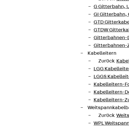
G Gitterbahn, 
GI Gitterbahn,
GTD Gitterkabe
GTDW Gitterkab
Gitterbahnen-
Gitterbahnen-
Kabelleitern
Zurück
Kabel
LGG Kabelleiter
LGGS Kabelleite
Kabelleitern-F
Kabelleitern-D
Kabelleitern-
Weitspannkabel
Zurück
Weit
WPL Weitspann