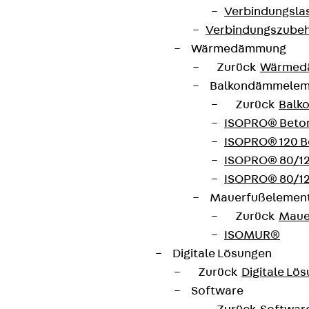
Verbindungsla
Verbindungszube
Wärmedämmung
Zurück
Wärmed
Balkondämmele
Zurück
Balk
ISOPRO® Beto
ISOPRO® 120 B
ISOPRO® 80/12
ISOPRO® 80/12
Mauerfußelemen
Zurück
Maue
ISOMUR®
Digitale Lösungen
Zurück
Digitale Lö
Software