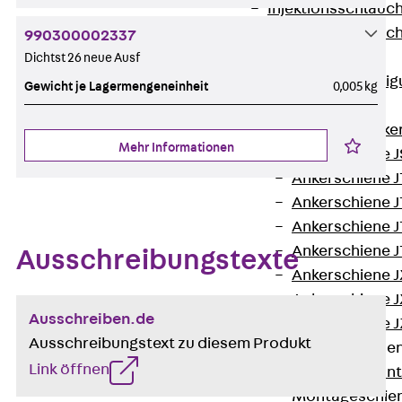
Injektionsschläuc
Injektionsschläuc
990300002337
Befestigung
Dichtst 26 neue Ausf
Zurück
Befestig
Gewicht je Lagermengeneinheit
0,005 kg
Ankerschienen
Zurück
Anke
Mehr Informationen
Ankerschiene J
Ankerschiene 
Ankerschiene J
Ankerschiene J
Ankerschiene J
Ausschreibungstexte
Ankerschiene J
Ankerschiene J
Ausschreiben.de
Ankerschiene J
Ausschreibungstext zu diesem Produkt
Montageschiene
Link öffnen
Zurück
Mont
Montageschie