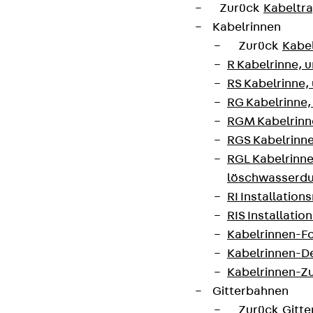
Zurück
Kabeltr
Kabelrinnen
Zurück
Kabe
R Kabelrinne, 
RS Kabelrinne,
RG Kabelrinne,
RGM Kabelrinne
RGS Kabelrinne
RGL Kabelrinne
löschwasserdu
RI Installation
RIS Installatio
Kabelrinnen-Fo
Kabelrinnen-D
Kabelrinnen-Z
Gitterbahnen
Zurück
Gitt