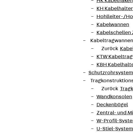
HK Kabelhaken
KH Kabelhalter
Hohlleiter-/H
Kabelwannen
Kabelschellen
Kabeltragwanne
Zurück
Kabe
KTW Kabeltra
KBH Kabelhalt
Schutzrohrsyste
Tragkonstruktio
Zurück
Trag
Wandkonsolen
Deckenbügel
Zentral- und 
W-Profil-Syst
U-Stiel-System