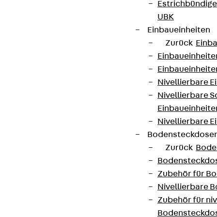
Estrichbündig
UBK
Einbaueinheiten
Zurück
Einba
Einbaueinheite
Einbaueinheite
Nivellierbare 
Nivellierbare 
Einbaueinheite
Nivellierbare E
Bodensteckdose
Zurück
Bode
Bodensteckdo
Zubehör für B
Nivellierbare
Zubehör für niv
Bodensteckdo