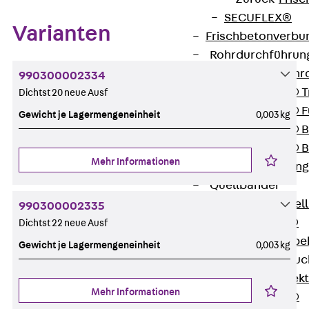
SECUFLEX®
Varianten
Frischbetonverbu
Rohrdurchführu
Zurück
Rohr
990300002334
PENTAFLEX® T
Dichtst 20 neue Ausf
PENTAFLEX® Fu
Gewicht je Lagermengeneinheit
0,003 kg
PENTAFLEX® B
PENTAFLEX® B
Mehr Informationen
Rohrdurchführung
Quellbänder
Zurück
Quel
990300002335
SWELLFLEX®
Dichtst 22 neue Ausf
Quellbänder Zube
Gewicht je Lagermengeneinheit
0,003 kg
Injektionsschläu
Zurück
Injek
Mehr Informationen
PLURAFLEX®