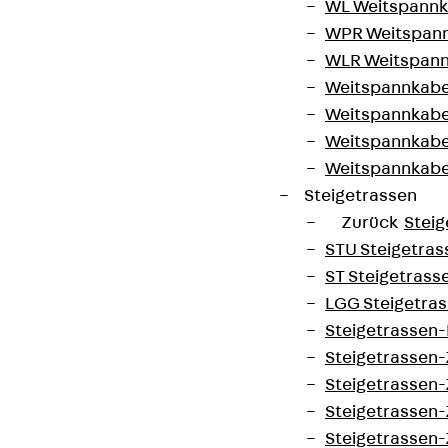
WL Weitspannka
WPR Weitspann
WLR Weitspann
Weitspannkabel
Weitspannkabe
Weitspannkabe
Weitspannkab
Steigetrassen
Zurück
Steig
STU Steigetrass
ST Steigetrasse
LGG Steigetrass
Steigetrassen
Steigetrassen
Steigetrassen
Steigetrassen
Steigetrassen-