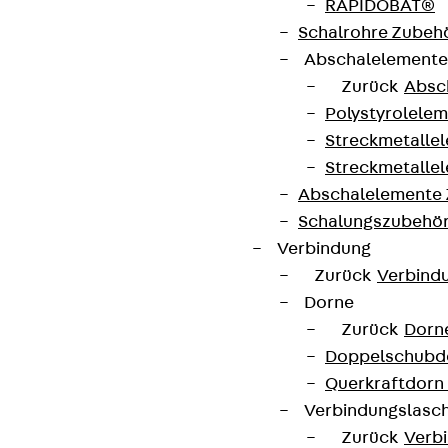
RAPIDOBAT®
Schalrohre Zubeh
Abschalelement
Zurück
Absc
Polystyrolele
Streckmetalle
Streckmetalle
Abschalelemente
Schalungszubehö
Verbindung
Zurück
Verbind
Dorne
Zurück
Dorn
Doppelschubd
Querkraftdorn
Verbindungslasc
Zurück
Verb