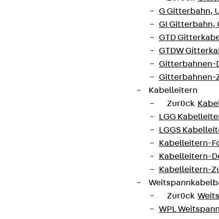
G Gitterbahn, 
GI Gitterbahn,
GTD Gitterkabe
GTDW Gitterkab
Gitterbahnen-
Gitterbahnen-
Kabelleitern
Zurück
Kabel
LGG Kabelleiter
LGGS Kabelleite
Kabelleitern-F
Kabelleitern-D
Kabelleitern-
Weitspannkabel
Zurück
Weit
WPL Weitspann