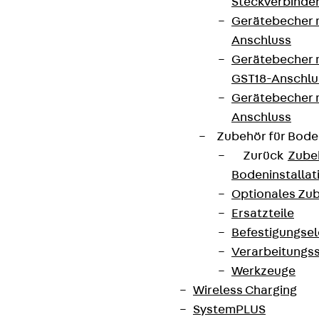
Steckverbinde
Gerätebecher 
Anschluss
Gerätebecher m
GST18-Anschlu
Gerätebecher
Anschluss
Zubehör für Bode
Zurück
Zube
Bodeninstalla
Optionales Zu
Ersatzteile
Befestigungse
Verarbeitungss
Werkzeuge
Wireless Charging
SystemPLUS