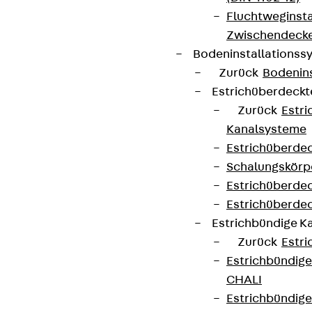
Fluchtweginsta
Zwischendecke
Bodeninstallations
Zurück
Bodenin
Estrichüberdeck
Zurück
Estr
Kanalsysteme
Estrichüberde
Schalungskörp
Estrichüberde
Estrichüberde
Estrichbündige 
Zurück
Estr
Estrichbündig
CHALI
Estrichbündig