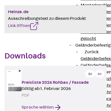
Montageschien
Heinze.de
Montageschien
Ausschreibungstext zu diesem Produkt
Montageschien
Montageschien
Link öffnen
Montageschien
gelocht
Geländerbefesti
Zurück
Downloads
Geländerbefes
Geländerbefes
Spezialschraube
de
en
Zurück
Spez
Preisliste 2026 Rohbau / Fassade
Hakenkopfschr
Gültig ab 1. Februar 2026
Hakenkopfschr
PDF
Sollbruchschr
Hakenkopfschr
Sprache wählen