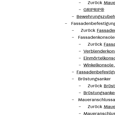
Zurück
Maue
Themen.
GRIPRIP®
Bewehrungszubeh
Jetzt anmelden
Fassadenbefestigun
Zurück
Fassade
Fassadenkonsol
Zurück
Fass
Verblenderkon
Connect
Einmörtelkons
Winkelkonsole 
Fassadenbefestig
Brüstungsanker
Zurück
Brüs
Brüstungsanke
Maueranschluss
Zurück
Maue
Maueranschlu