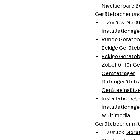
Nivellierbare
Gerätebecher und
Zurück
Gerä
Installationsg
Runde Geräteb
Eckige Geräte
Eckige Geräte
Zubehör für G
Geräteträger
Datengerätetr
Geräteeinsätz
Installationsg
Installationsg
Multimedia
Gerätebecher mi
Zurück
Gerä