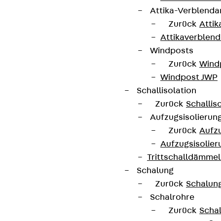
Attika-Verblenda
Zurück
Attik
Partner von Anfang bis Zukunft.
Attikaverblend
Windposts
Zurück
Wind
Windpost JWP
Schallisolation
AGB
Zurück
Schallis
Cookie-Einstellungen
Aufzugsisolierun
Zurück
Aufzu
Hinweisgebersystem
Aufzugsisolier
Datenschutz
Trittschalldämme
Impressum
Schalung
Zurück
Schalun
Schalrohre
Zurück
Scha