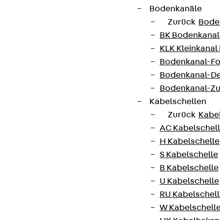
Bodenkanäle
Zurück
Bode
BK Bodenkanal
KLK Kleinkanal 
Bodenkanal-Fo
Bodenkanal-De
Bodenkanal-Z
Kabelschellen
Zurück
Kabe
AC Kabelschel
H Kabelschelle
S Kabelschelle
B Kabelschelle
U Kabelschelle
RU Kabelschel
W Kabelschell