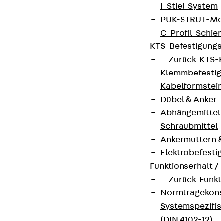
I-Stiel-System
PUK-STRUT-Mo
C-Profil-Schie
KTS-Befestigung
Zurück
KTS-
Klemmbefesti
Kabelformstei
Dübel & Anker
Abhängemittel
Schraubmittel
Ankermuttern 
Elektrobefesti
Funktionserhalt 
Zurück
Funkt
Normtragekonst
Systemspezifis
(DIN 4102-12)