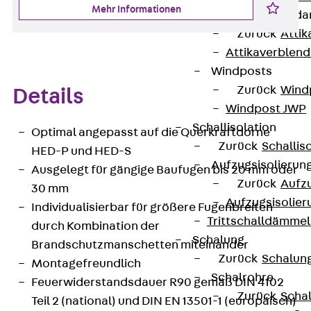
Mehr Informationen
Attika-Verblenda
Zurück
Attik
Attikaverblend
Windposts
Zurück
Wind
Details
Windpost JWP
Schallisolation
Optimal angepasst auf die Querkraftdorne
Zurück
Schallis
HED-P und HED-S
Aufzugsisolierun
Ausgelegt für gängige Baufugen bis 20 mm oder
Zurück
Aufzu
30 mm
Aufzugsisolier
Individualisierbar für größere Fugenbreiten
Trittschalldämme
durch Kombination der
Schalung
Brandschutzmanschetten miteinander
Zurück
Schalun
Montagefreundlich
Schalrohre
Feuerwiderstandsdauer R90 gemäß DIN 4102
Zurück
Scha
Teil 2 (national) und DIN EN 13501-1 (europäisch)