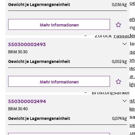
Zurück
Maue
Gewicht je Lagermengeneinheit
0,036 kg
GRIPRIP®
Bewehrungszubeh
Mehr Informationen
Fassadenbefestigun
Zurück
Fassade
Fassadenkonsol
550300002493
Zurück
Fass
BRM 30 30
Verblenderkon
Gewicht je Lagermengeneinheit
0,052 kg
Einmörtelkons
Winkelkonsole 
Mehr Informationen
Fassadenbefestig
Brüstungsanker
Zurück
Brüs
550300002494
Brüstungsanke
BRM 30 40
Maueranschluss
Gewicht je Lagermengeneinheit
0,074 kg
Zurück
Maue
Maueranschlu