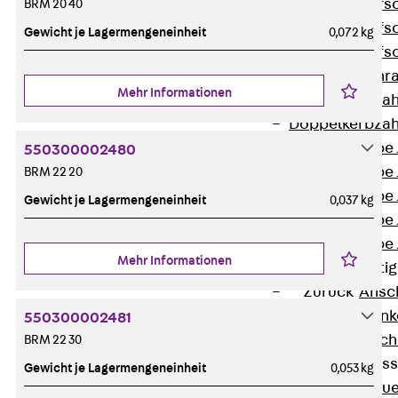
Hammerkopfsc
BRM 20 40
Hammerkopfsc
Gewicht je Lagermengeneinheit
0,072 kg
Hammerkopfsc
Sollbruchschr
Mehr Informationen
Doppelkerbzah
Doppelkerbzah
Zahnschraube 
550300002480
Zahnschraube 
BRM 22 20
Zahnschraube 
Gewicht je Lagermengeneinheit
0,037 kg
Zahnschraube
Zahnschraube 
Mehr Informationen
Anschlagbefesti
Zurück
Ansc
Liftschachtank
550300002481
Liftschachtsch
BRM 22 30
Maueranschlusss
Gewicht je Lagermengeneinheit
0,053 kg
Zurück
Maue