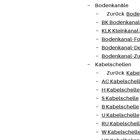
Bodenkanäle
Zurück
Bode
Connect
BK Bodenkanal
KLK Kleinkanal 
Bodenkanal-Fo
Bodenkanal-De
Bodenkanal-Z
Kabelschellen
Zurück
Kabe
AC Kabelschel
H Kabelschelle
S Kabelschelle
B Kabelschelle
U Kabelschelle
Partner von Anfang bis Zukunft.
RU Kabelschel
W Kabelschell