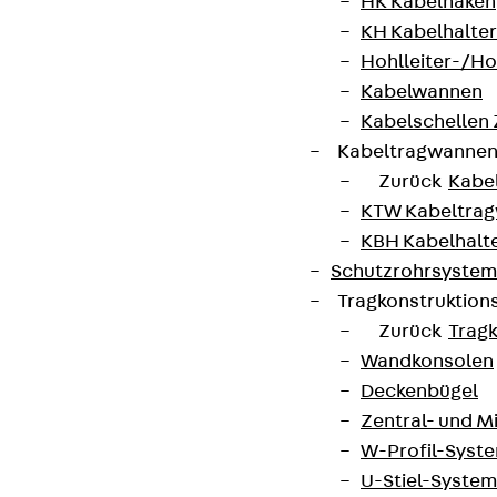
HK Kabelhaken
KH Kabelhalter
AGB
Hohlleiter-/H
Kabelwannen
Cookie-Einstellungen
Kabelschellen
Hinweisgebersystem
Kabeltragwanne
Datenschutz
Zurück
Kabe
KTW Kabeltra
Impressum
KBH Kabelhalt
Schutzrohrsyste
Tragkonstruktio
Zurück
Trag
Wandkonsolen
Deckenbügel
Zentral- und 
W-Profil-Syst
U-Stiel-System