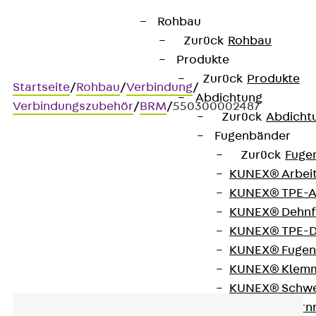
Rohbau
Zurück
Rohbau
Produkte
Zurück
Produkte
Startseite
/
Rohbau
/
Verbindung
/
Abdichtung
Verbindungszubehör
/
BRM
/
550300002487
Zurück
Abdicht
Fugenbänder
Zurück
Fuge
Art.-Nr. 550300002487
KUNEX® Arbei
BRM 25 30
KUNEX® TPE-A
KUNEX® Dehnf
Brandschutzmanschette
KUNEX® TPE-D
KUNEX® Fugen
KUNEX® Klem
KUNEX® Schwe
KUNEX® Stern