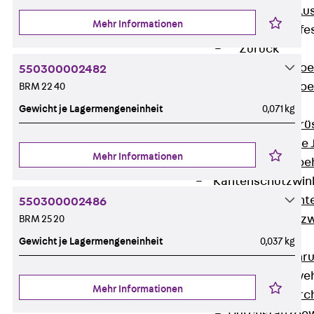
Maueranschlus
Mehr Informationen
Trapezblechbefe
Zurück
Trapezblechbe
550300002482
Trapezblechbe
BRM 22 40
Gerüstschuhe
Gewicht je Lagermengeneinheit
0,071 kg
Zurück
Gerü
Gerüstschuhe 
Mehr Informationen
Befestigungszube
Kantenschutzwin
Zurück
Kant
550300002486
Kantenschutzw
BRM 25 20
Bewehrung
Gewicht je Lagermengeneinheit
0,037 kg
Zurück
Bewehr
Durchstanzbewe
Mehr Informationen
Zurück
Durc