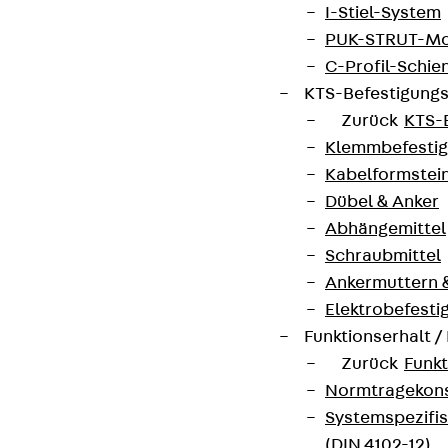
I-Stiel-System
PUK-STRUT-Mo
C-Profil-Schie
KTS-Befestigung
Zurück
KTS-
Klemmbefesti
Kabelformstei
Dübel & Anker
Abhängemittel
Schraubmittel
Ankermuttern 
Elektrobefesti
Funktionserhalt 
Zurück
Funkt
Normtragekonst
Systemspezifis
(DIN 4102-12)