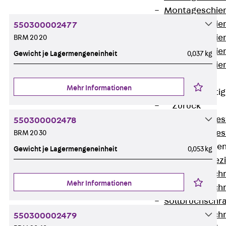
Montageschien
Montageschien
550300002477
Montageschien
BRM 20 20
Montageschien
Gewicht je Lagermengeneinheit
0,037 kg
Montageschien
gelocht
Mehr Informationen
Geländerbefesti
Zurück
Geländerbefes
550300002478
Geländerbefes
BRM 20 30
Spezialschraube
Gewicht je Lagermengeneinheit
0,053 kg
Zurück
Spez
Hakenkopfschr
Mehr Informationen
Hakenkopfschr
Sollbruchschr
Hakenkopfschr
550300002479