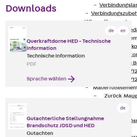
Verbindungsla
Downloads
Verbindungszube
Wärmedämmung
Zurück
Wärmed
de
en
Balkondämmele
Querkraftdorne HED - Technische
Zurück
Balk
Information
ISOPRO® Beto
Technische Information
ISOPRO® 120 B
PDF
ISOPRO® 80/12
Sprache wählen
ISOPRO® 80/12
Mauerfußelemen
Zurück
Maue
ISOMUR®
de
Digitale Lösungen
Gutachterliche Stellungnahme
Zurück
Digitale Lö
Brandschutz JDSD und HED
Software
Gutachten