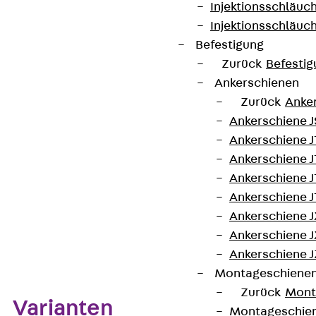
Injektionsschläuc
Injektionsschläuc
Art.-Nr.
550300002487
Gewicht je
0,053 kg
Befestigung
Lagermengeneinheit
Zurück
Befestig
Ankerschienen
Kontakt aufnehmen
Zurück
Anke
Ankerschiene J
Auf die Merkliste
Ankerschiene 
Datenblatt herunterladen
Ankerschiene J
Ankerschiene J
Ankerschiene J
Ankerschiene J
Ankerschiene J
Zum Abschnitt navigieren
Ankerschiene J
Montageschiene
Zurück
Mont
Varianten
Montageschie