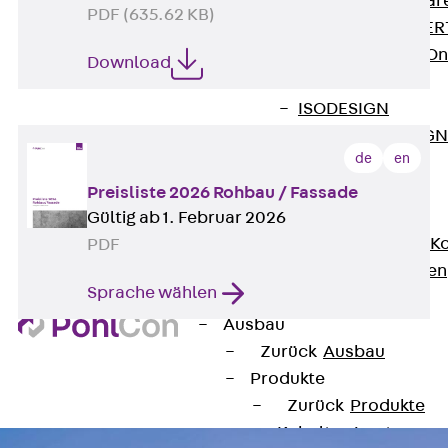
Zurück
Softwar
PDF (635.62 KB)
JORDAHL® EXPERT
JORDAHL® JVB Onl
Download
ISOCHECK
ISODESIGN
FERBOX®-DESIGN 
de
en
CAD und BIM
Services
Preisliste 2026 Rohbau / Fassade
Zurück
Services
Gültig ab 1. Februar 2026
Beratung, Planung, K
PDF
Individuelle Lösungen
Sprache wählen
Referenzen
Ausbau
Zurück
Ausbau
Produkte
Zurück
Produkte
Kabeltragsysteme