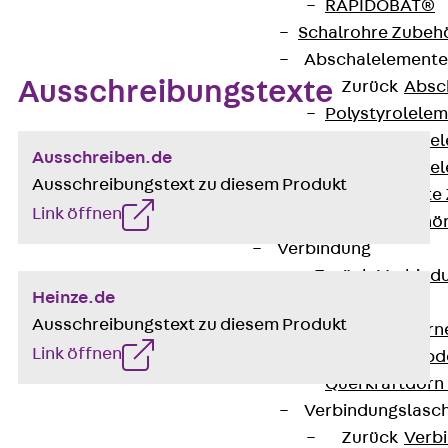
RAPIDOBAT®
Schalrohre Zubeh
Abschalelement
Ausschreibungstexte
Zurück
Absc
Polystyrolele
Streckmetalle
Ausschreiben.de
Streckmetalle
Ausschreibungstext zu diesem Produkt
Abschalelemente
Link öffnen
Schalungszubehö
Verbindung
Zurück
Verbind
Heinze.de
Dorne
Ausschreibungstext zu diesem Produkt
Zurück
Dorn
Link öffnen
Doppelschubd
Querkraftdorn
Verbindungslasc
Zurück
Verb