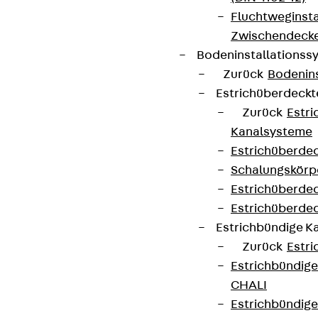
Fluchtweginsta
Zwischendecke
Bodeninstallations
Zurück
Bodenin
Estrichüberdeck
Zurück
Estr
Kanalsysteme
Estrichüberde
Schalungskörp
Estrichüberde
Estrichüberde
Estrichbündige 
Zurück
Estr
Estrichbündig
CHALI
Estrichbündig