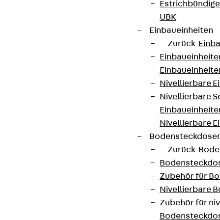
Estrichbündig
UBK
Einbaueinheiten
Zurück
Einba
Einbaueinheite
Einbaueinheite
Nivellierbare 
Nivellierbare 
Einbaueinheite
Nivellierbare E
Bodensteckdose
Zurück
Bode
Bodensteckdo
Zubehör für B
Nivellierbare
Zubehör für niv
Bodensteckdo