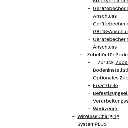
Steckverbinde
Gerätebecher 
Anschluss
Gerätebecher m
GST18-Anschlu
Gerätebecher
Anschluss
Zubehör für Bode
Zurück
Zube
Bodeninstalla
Optionales Zu
Ersatzteile
Befestigungse
Verarbeitungss
Werkzeuge
Wireless Charging
SystemPLUS