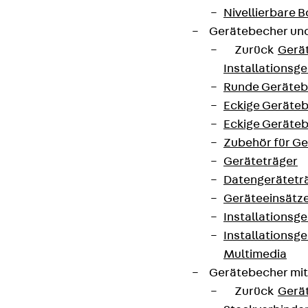
Nivellierbare
Gerätebecher und
Zurück
Gerä
Installationsg
Runde Geräteb
Eckige Geräte
Eckige Geräte
Zubehör für G
Geräteträger
Datengerätetr
Geräteeinsätz
Installationsg
Installationsg
Multimedia
Gerätebecher mi
Zurück
Gerä