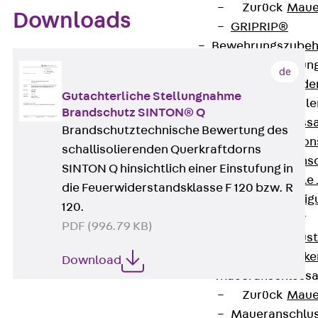
Zurück
Maue
Downloads
GRIPRIP®
Bewehrungszubeh
Fassadenbefestigun
de
Zurück
Fassade
Gutachterliche Stellungnahme
Fassadenkonsol
Brandschutz SINTON® Q
Zurück
Fass
Brandschutztechnische Bewertung des
Verblenderkon
schallisolierenden Querkraftdorns
Einmörtelkons
SINTON Q hinsichtlich einer Einstufung in
Winkelkonsole 
die Feuerwiderstandsklasse F 120 bzw. R
Fassadenbefestig
120.
Brüstungsanker
PDF (996.79 KB)
Zurück
Brüs
Brüstungsanke
Download
Maueranschluss
Zurück
Maue
Maueranschlu