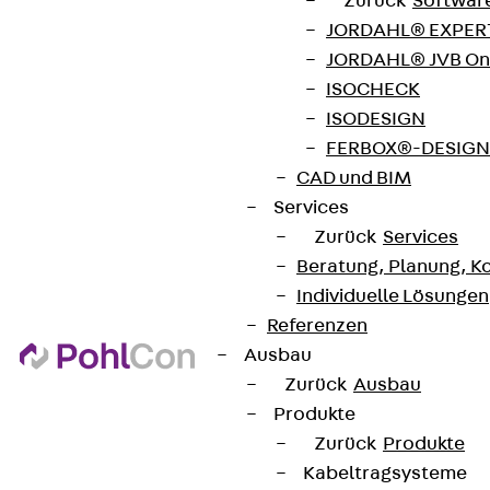
Zurück
Softwar
Jetzt anmelden
JORDAHL® EXPERT
JORDAHL® JVB Onl
ISOCHECK
ISODESIGN
FERBOX®-DESIGN 
Connect
CAD und BIM
Services
Zurück
Services
Beratung, Planung, K
Individuelle Lösungen
Referenzen
Ausbau
Zurück
Ausbau
Produkte
Zurück
Produkte
Kabeltragsysteme
Partner von Anfang bis Zukunft.