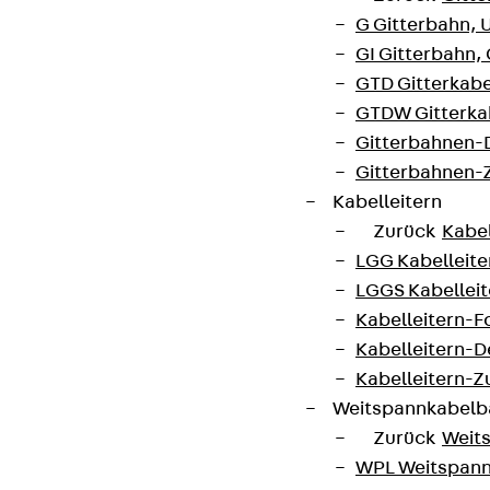
G Gitterbahn, 
GI Gitterbahn,
GTD Gitterkabe
GTDW Gitterkab
Gitterbahnen-
Gitterbahnen-
Kabelleitern
Zurück
Kabel
LGG Kabelleiter
LGGS Kabelleite
Kabelleitern-F
Kabelleitern-D
Kabelleitern-
Weitspannkabel
Zurück
Weit
WPL Weitspann