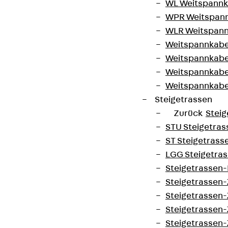
WL Weitspannka
WPR Weitspann
WLR Weitspann
Weitspannkabel
Weitspannkabe
Weitspannkabe
Weitspannkab
Steigetrassen
Zurück
Steig
STU Steigetrass
ST Steigetrasse
LGG Steigetrass
Steigetrassen
Steigetrassen
Steigetrassen
Steigetrassen
Steigetrassen-