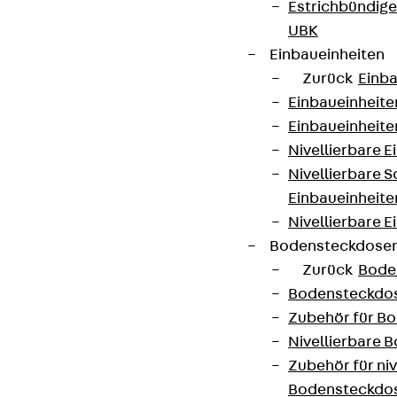
Estrichbündig
UBK
Einbaueinheiten
Zurück
Einba
Einbaueinheite
Einbaueinheite
Nivellierbare 
Nivellierbare 
Einbaueinheite
Nivellierbare E
Bodensteckdose
Zurück
Bode
Bodensteckdo
Zubehör für B
Nivellierbare
Zubehör für niv
Bodensteckdo