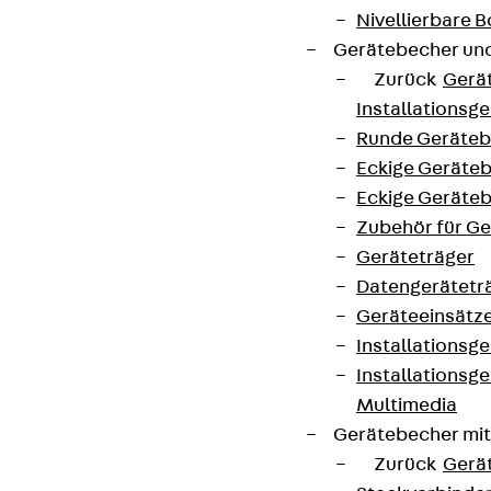
Nivellierbare
Gerätebecher und
Zurück
Gerä
Installationsg
Runde Geräteb
Eckige Geräte
Eckige Geräte
Zubehör für G
Geräteträger
Datengerätetr
Geräteeinsätz
Installationsg
Installationsg
Multimedia
Gerätebecher mi
Zurück
Gerä