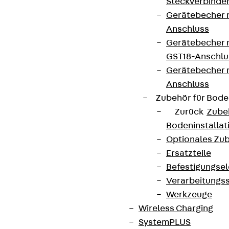
Steckverbinde
Gerätebecher 
Anschluss
Gerätebecher m
GST18-Anschlu
Gerätebecher
Anschluss
Zubehör für Bode
Zurück
Zube
Bodeninstalla
Optionales Zu
Ersatzteile
Befestigungse
Verarbeitungss
Werkzeuge
Wireless Charging
SystemPLUS