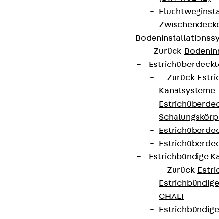
Fluchtweginsta
Zwischendecke
Bodeninstallations
Zurück
Bodenin
Estrichüberdeck
Zurück
Estr
Kanalsysteme
Estrichüberde
Schalungskörp
Estrichüberde
Estrichüberde
Estrichbündige 
Zurück
Estr
Estrichbündig
CHALI
Estrichbündig