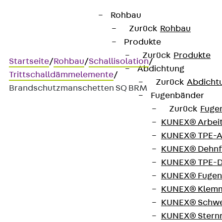
Rohbau
Zurück
Rohbau
Produkte
Zurück
Produkte
Startseite
/
Rohbau
/
Schallisolation
/
Abdichtung
Trittschalldämmelemente
/
Zurück
Abdicht
Brandschutzmanschetten SQ BRM
Fugenbänder
Zurück
Fuge
KUNEX® Arbei
Brandschutzmanschetten
KUNEX® TPE-A
SQ BRM
KUNEX® Dehnf
KUNEX® TPE-D
KUNEX® Fugen
Zubehör für SINTON® Q
KUNEX® Klem
KUNEX® Schwe
KUNEX® Stern