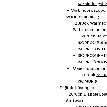
Verbindungsla
Verbindungszube
Kontakt
Wärmedämmung
contact@pohlcon.com
Zurück
Wärmed
Balkondämmele
+49 30 68283-04
Zurück
Balk
ISOPRO® Beto
ISOPRO® 120 B
ISOPRO® 80/12
ISOPRO® 80/12
Mauerfußelemen
Newsletter
Zurück
Maue
ISOMUR®
Wir informieren regelmäßig zu
Digitale Lösungen
Produktneuheiten, Referenzen und aktuellen
Zurück
Digitale Lö
Themen.
Software