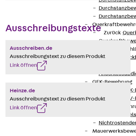
Durchstanzbe
Durchstanzbew
Durchstanzbe
Querkraftbeweh
Ausschreibungstexte
Zurück
Quer
Querkraftbewe
Ausschreiben.de
Rückbiegeanschl
Ausschreibungstext zu diesem Produkt
Zurück
Rück
Link öffnen
FERBOX®
Anschlussabdi
GFK-Bewehrung
Zurück
GFK-
Heinze.de
FIBERNOX® V
Ausschreibungstext zu diesem Produkt
Edelstahlbewehr
Link öffnen
Zurück
Edel
Nichtrostender
Mauerwerksbew