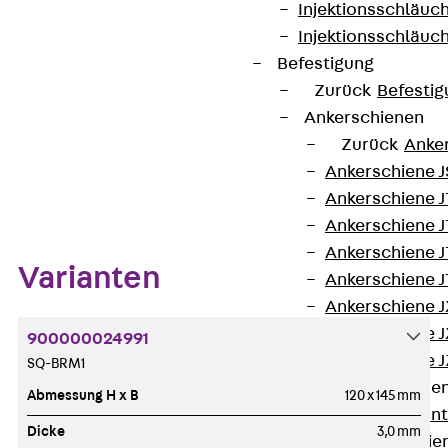
Injektionsschläuc
Kontakt aufnehmen
Injektionsschläuc
Befestigung
Datenblatt herunterladen
Zurück
Befestig
Ankerschienen
Zurück
Anke
Ankerschiene J
Zum Abschnitt navigieren
Ankerschiene 
Ankerschiene J
Ankerschiene J
Varianten
Ankerschiene J
Ankerschiene J
Ankerschiene J
900000024991
Ankerschiene J
SQ-BRM1
Montageschiene
Abmessung H x B
120 x 145 mm
Zurück
Mont
Dicke
3,0 mm
Montageschie