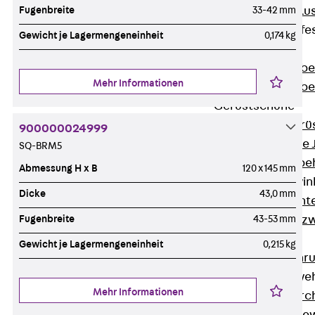
Fugenbreite
33-42 mm
Maueranschlus
Trapezblechbefe
Gewicht je Lagermengeneinheit
0,174 kg
Zurück
Trapezblechbe
Mehr Informationen
Trapezblechbe
Gerüstschuhe
Zurück
Gerü
900000024999
Gerüstschuhe 
SQ-BRM5
Befestigungszube
Abmessung H x B
120 x 145 mm
Kantenschutzwin
Dicke
43,0 mm
Zurück
Kant
Fugenbreite
43-53 mm
Kantenschutzw
Bewehrung
Gewicht je Lagermengeneinheit
0,215 kg
Zurück
Bewehr
Durchstanzbewe
Mehr Informationen
Zurück
Durc