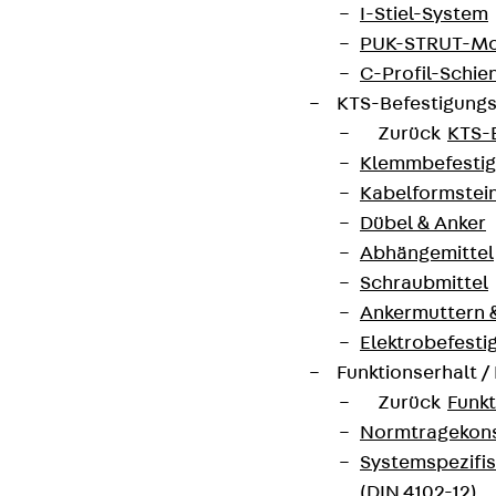
I-Stiel-System
PUK-STRUT-Mo
C-Profil-Schie
KTS-Befestigung
Zurück
KTS-
Klemmbefesti
Kabelformstei
Dübel & Anker
Abhängemittel
Schraubmittel
Ankermuttern 
Elektrobefesti
Funktionserhalt 
Zurück
Funkt
Normtragekonst
Systemspezifis
(DIN 4102-12)