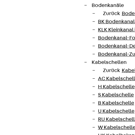
Bodenkanäle
Zurück
Bode
BK Bodenkanal
KLK Kleinkanal 
Bodenkanal-Fo
Bodenkanal-De
Bodenkanal-Z
Kabelschellen
Zurück
Kabe
AC Kabelschel
H Kabelschelle
S Kabelschelle
B Kabelschelle
U Kabelschelle
RU Kabelschel
W Kabelschell