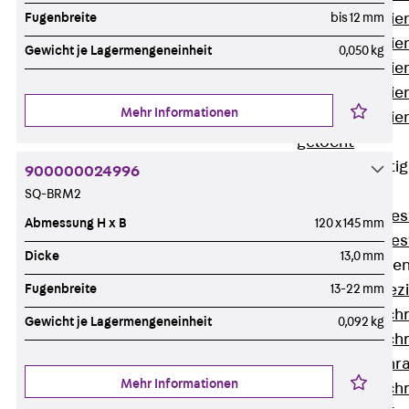
Fugenbreite
bis 12 mm
Montageschien
Montageschien
Gewicht je Lagermengeneinheit
0,050 kg
Montageschien
Montageschien
Mehr Informationen
Montageschien
gelocht
Geländerbefesti
900000024996
Zurück
SQ-BRM2
Geländerbefes
Abmessung H x B
120 x 145 mm
Geländerbefes
Dicke
13,0 mm
Spezialschraube
Fugenbreite
13-22 mm
Zurück
Spez
Hakenkopfschr
Gewicht je Lagermengeneinheit
0,092 kg
Hakenkopfschr
Sollbruchschr
Mehr Informationen
Hakenkopfschr