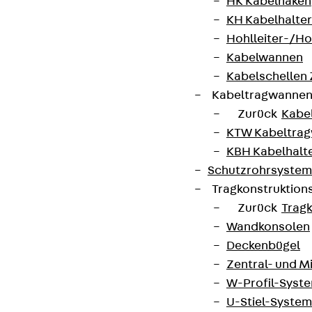
HK Kabelhaken
KH Kabelhalter
Hohlleiter-/H
Kabelwannen
Kabelschellen
Kabeltragwanne
Zurück
Kabe
KTW Kabeltra
KBH Kabelhalt
Schutzrohrsyste
Tragkonstruktio
Zurück
Trag
Wandkonsolen
Deckenbügel
Zentral- und 
W-Profil-Syst
U-Stiel-System