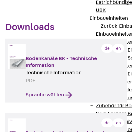
Estrichbündig
UBK
Einbaueinheiten
Downloads
Zurück
Einba
Einbaueinheite
Einbaueinheite
de
en
Nivellierbare 
Nivellierbare 
Bodenkanäle BK - Technische
Information
Einbaueinheite
Technische Information
Nivellierbare E
PDF
Bodensteckdose
Zurück
Bode
Sprache wählen
Bodensteckdo
Zubehör für B
Nivellierbare
Zubehör für niv
de
en
Bodensteckdo