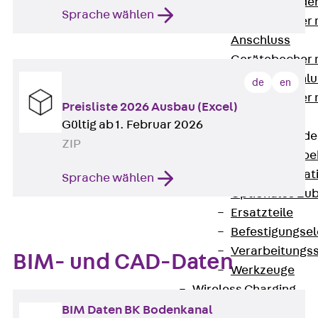
Steckverbinde
Sprache wählen
Gerätebecher 
Anschluss
Gerätebecher m
GST18-Anschlu
de
en
Gerätebecher
Preisliste 2026 Ausbau (Excel)
Anschluss
Gültig ab 1. Februar 2026
Zubehör für Bode
ZIP
Zurück
Zube
Bodeninstalla
Sprache wählen
Optionales Zu
Ersatzteile
Befestigungse
Verarbeitungss
BIM- und CAD-Daten
Werkzeuge
Wireless Charging
SystemPLUS
BIM Daten BK Bodenkanal