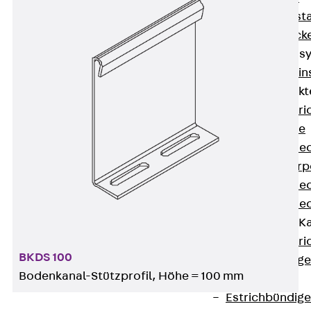
Fluchtweginsta
Zwischendecke
Bodeninstallations
Zurück
Bodenin
Estrichüberdeck
Zurück
Estr
Kanalsysteme
Estrichüberde
Schalungskörp
Estrichüberde
Estrichüberde
Estrichbündige 
Zurück
Estr
BKDS 100
Estrichbündig
Bodenkanal-Stützprofil, Höhe = 100 mm
CHALI
Estrichbündig