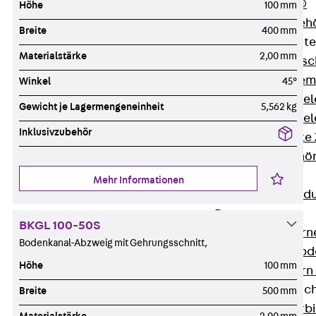
RAPIDOBAT®
Höhe
100 mm
Schalrohre Zubeh
Breite
400 mm
Abschalelement
Materialstärke
2,00 mm
Zurück
Absc
Polystyrolele
Winkel
45°
Streckmetalle
Gewicht je Lagermengeneinheit
5,562 kg
Streckmetalle
Inklusivzubehör
Abschalelemente
Schalungszubehö
Verbindung
Mehr Informationen
Zurück
Verbind
Dorne
BKGL 100-50S
Zurück
Dorn
Bodenkanal-Abzweig mit Gehrungsschnitt,
Doppelschubd
Höhe
100 mm
Querkraftdorn
Verbindungslasc
Breite
500 mm
Zurück
Verb