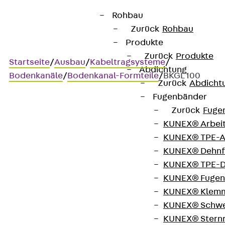
Rohbau
Zurück
Rohbau
Produkte
Zurück
Produkte
Startseite
/
Ausbau
/
Kabeltragsysteme
/
Abdichtung
Bodenkanäle
/
Bodenkanal-Formteile
/
BKGL 100
Zurück
Abdicht
Fugenbänder
Zurück
Fuge
BKGL 100
KUNEX® Arbei
KUNEX® TPE-A
Bodenkanal mit
KUNEX® Dehnf
KUNEX® TPE-D
Gehrungsschnitt, links,
KUNEX® Fugen
Höhe = 100 mm
KUNEX® Klem
KUNEX® Schwe
KUNEX® Stern