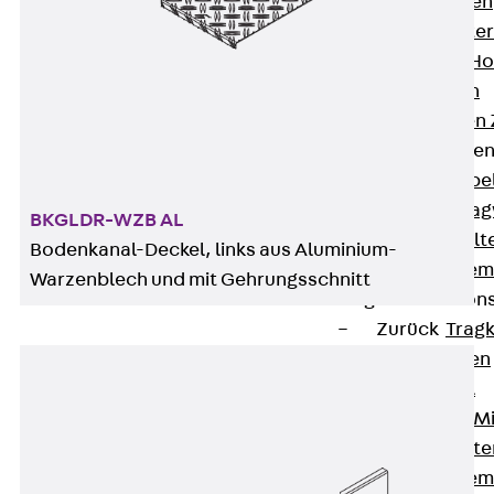
HK Kabelhaken
KH Kabelhalter
Hohlleiter-/H
Kabelwannen
Kabelschellen
Kabeltragwanne
Zurück
Kabe
KTW Kabeltra
BKGLDR-WZB AL
KBH Kabelhalt
Bodenkanal-Deckel, links aus Aluminium-
Schutzrohrsyste
Warzenblech und mit Gehrungsschnitt
Tragkonstruktio
Zurück
Trag
Wandkonsolen
Deckenbügel
Zentral- und 
W-Profil-Syst
U-Stiel-System