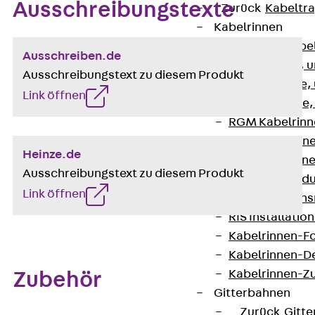
Ausschreibungstexte
Zurück
Kabeltr
Kabelrinnen
Zurück
Kabe
Ausschreiben.de
R Kabelrinne, 
Ausschreibungstext zu diesem Produkt
RS Kabelrinne,
Link öffnen
RG Kabelrinne,
RGM Kabelrinne
RGS Kabelrinne
Heinze.de
RGL Kabelrinne
Ausschreibungstext zu diesem Produkt
löschwasserdu
Link öffnen
RI Installation
RIS Installatio
Kabelrinnen-Fo
Kabelrinnen-D
Kabelrinnen-Z
Zubehör
Gitterbahnen
Zurück
Gitt