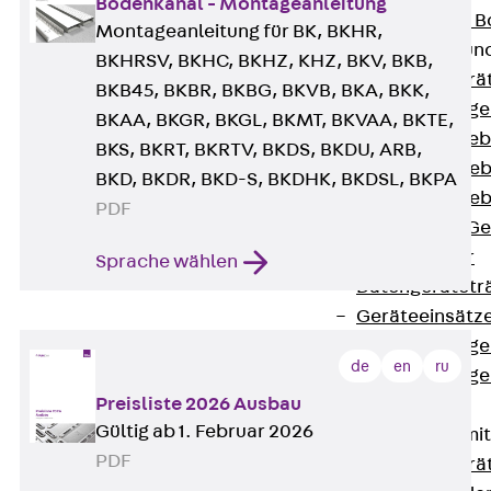
Bodenkanal - Montageanleitung
Nivellierbare
Montageanleitung für BK, BKHR,
Gerätebecher und
BKHRSV, BKHC, BKHZ, KHZ, BKV, BKB,
Zurück
Gerä
BKB45, BKBR, BKBG, BKVB, BKA, BKK,
Installationsg
BKAA, BKGR, BKGL, BKMT, BKVAA, BKTE,
Runde Geräteb
BKS, BKRT, BKRTV, BKDS, BKDU, ARB,
Eckige Geräte
BKD, BKDR, BKD-S, BKDHK, BKDSL, BKPA
Eckige Geräte
PDF
Zubehör für G
Geräteträger
Sprache wählen
Datengerätetr
Geräteeinsätz
Installationsg
de
en
ru
Installationsg
Preisliste 2026 Ausbau
Multimedia
Gültig ab 1. Februar 2026
Gerätebecher mi
PDF
Zurück
Gerä