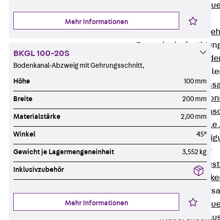
Zurück
Maue
GRIPRIP®
Mehr Informationen
Bewehrungszubeh
Fassadenbefestigun
BKGL 100-20S
Zurück
Fassade
Bodenkanal-Abzweig mit Gehrungsschnitt,
Fassadenkonsol
Höhe
100 mm
Zurück
Fass
Verblenderkon
Breite
200 mm
Einmörtelkons
Materialstärke
2,00 mm
Winkelkonsole 
Winkel
45°
Fassadenbefestig
Brüstungsanker
Gewicht je Lagermengeneinheit
3,552 kg
Zurück
Brüs
Inklusivzubehör
Brüstungsanke
Maueranschluss
Mehr Informationen
Zurück
Maue
Maueranschlu