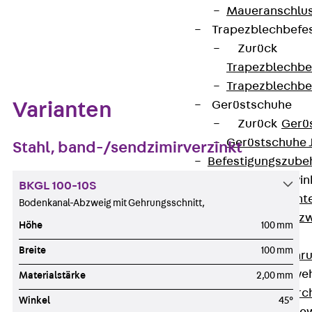
Maueranschlus
Trapezblechbefe
Zum Abschnitt navigieren
Zurück
Trapezblechbe
Trapezblechbe
Gerüstschuhe
Varianten
Zurück
Gerü
Gerüstschuhe 
Stahl, band-/sendzimirverzinkt
Befestigungszube
Kantenschutzwin
BKGL 100-10S
Zurück
Kant
Bodenkanal-Abzweig mit Gehrungsschnitt,
Kantenschutzw
Höhe
100 mm
Bewehrung
Breite
100 mm
Zurück
Bewehr
Durchstanzbewe
Materialstärke
2,00 mm
Zurück
Durc
Winkel
45°