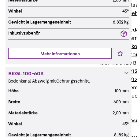
Materialstärke
2,00 mm
Verbindungsla
Winkel
45°
Verbindungszube
Wärmedämmung
Gewicht je Lagermengeneinheit
6,832 kg
Zurück
Wärmed
Inklusivzubehör
Balkondämmele
Zurück
Balk
Mehr Informationen
ISOPRO® Beto
ISOPRO® 120 B
ISOPRO® 80/12
BKGL 100-60S
ISOPRO® 80/12
Bodenkanal-Abzweig mit Gehrungsschnitt,
Mauerfußelemen
Höhe
100 mm
Zurück
Maue
Breite
600 mm
ISOMUR®
Digitale Lösungen
Materialstärke
2,00 mm
Zurück
Digitale Lö
Winkel
45°
Software
Gewicht je Lagermengeneinheit
8,182 kg