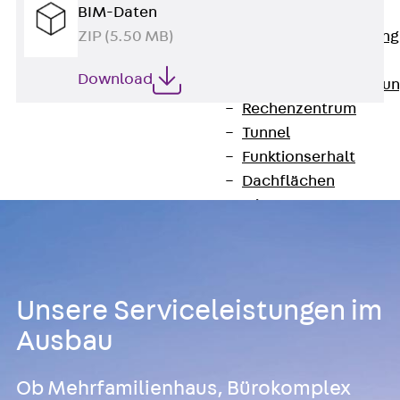
Anwendungsgebiete
BIM-Daten
Zurück
Anwendung
ZIP (5.50 MB)
Industrieanlagen
Download
Bodengeführte Leitu
Rechenzentrum
Tunnel
Funktionserhalt
Dachflächen
Services
Zurück
Services
CAD und BIM
Montage
Beratung, Planung, K
Unsere Serviceleistungen im
Individuelle Lösungen
Ausbau
Referenzen
Referenzen
Ob Mehrfamilienhaus, Bürokomplex
Downloads