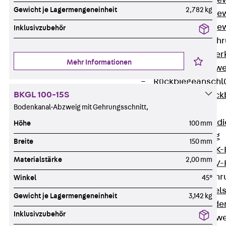
Durchstanzbe
Gewicht je Lagermengeneinheit
2,782 kg
Durchstanzbew
Durchstanzbe
Inklusivzubehör
Querkraftbeweh
Zurück
Quer
Mehr Informationen
Querkraftbewe
Rückbiegeanschl
BKGL 100-15S
Zurück
Rück
Bodenkanal-Abzweig mit Gehrungsschnitt,
FERBOX®
Anschlussabdi
Höhe
100 mm
GFK-Bewehrung
Breite
150 mm
Zurück
GFK-
Materialstärke
2,00 mm
FIBERNOX® V
Edelstahlbewehr
Winkel
45°
Zurück
Edel
Gewicht je Lagermengeneinheit
3,142 kg
Nichtrostender
Inklusivzubehör
Mauerwerksbew