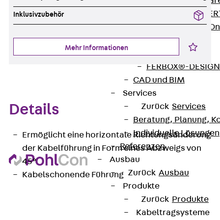
Zurück
Softwar
JORDAHL® EXPERT
Inklusivzubehör
JORDAHL® JVB Onl
ISOCHECK
Mehr Informationen
ISODESIGN
FERBOX®-DESIGN 
CAD und BIM
Services
Zurück
Services
Details
Beratung, Planung, K
Individuelle Lösungen
Ermöglicht eine horizontale Richtungsänderung
Referenzen
der Kabelführung in Form eines Abzweigs von
Ausbau
45°
Zurück
Ausbau
Kabelschonende Führung
Produkte
Zurück
Produkte
Kabeltragsysteme