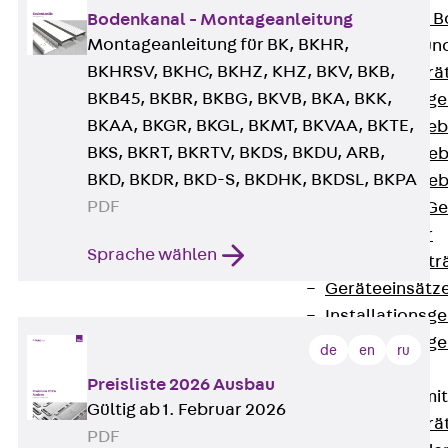
Nivellierbare
Bodenkanal - Montageanleitung
Montageanleitung für BK, BKHR,
Gerätebecher und
BKHRSV, BKHC, BKHZ, KHZ, BKV, BKB,
Zurück
Gerä
BKB45, BKBR, BKBG, BKVB, BKA, BKK,
Installationsg
BKAA, BKGR, BKGL, BKMT, BKVAA, BKTE,
Runde Geräteb
BKS, BKRT, BKRTV, BKDS, BKDU, ARB,
Eckige Geräte
BKD, BKDR, BKD-S, BKDHK, BKDSL, BKPA
Eckige Geräte
PDF
Zubehör für G
Geräteträger
Sprache wählen
Datengerätetr
Geräteeinsätz
Installationsg
Installationsg
de
en
ru
Multimedia
Preisliste 2026 Ausbau
Gerätebecher mi
Gültig ab 1. Februar 2026
Zurück
Gerä
PDF