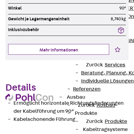
Zurück
Softwar
JORDAHL® EXPERT
Winkel
90°
JORDAHL® JVB Onl
Gewicht je Lagermengeneinheit
8,740 kg
ISOCHECK
Inklusivzubehör
ISODESIGN
FERBOX®-DESIGN 
CAD und BIM
Mehr Informationen
Services
Zurück
Services
Beratung, Planung, K
Individuelle Lösungen
Details
Referenzen
Ausbau
Ermöglicht horizontale Richtungsänderungen
Zurück
Ausbau
der Kabelführung um 90°
Produkte
Kabelschonende Führung
Zurück
Produkte
Kabeltragsysteme