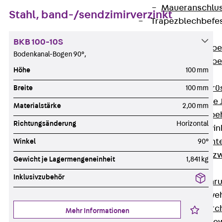
Maueranschlus
Stahl, band-/sendzimirverzinkt
Trapezblechbefe
Zurück
BKB 100-10S
Trapezblechbe
Bodenkanal-Bogen 90°,
Trapezblechbe
Höhe
100 mm
Gerüstschuhe
Zurück
Gerü
Breite
100 mm
Gerüstschuhe 
Materialstärke
2,00 mm
Befestigungszube
Richtungsänderung
Horizontal
Kantenschutzwin
Zurück
Kant
Winkel
90°
Kantenschutzw
Gewicht je Lagermengeneinheit
1,841 kg
Bewehrung
Inklusivzubehör
Zurück
Bewehr
Durchstanzbewe
Zurück
Durc
Mehr Informationen