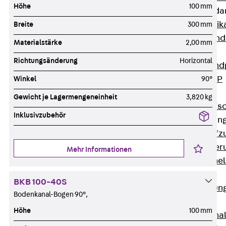
Höhe
100 mm
Attika-Verblenda
Zurück
Attik
Breite
300 mm
Attikaverblend
Materialstärke
2,00 mm
Windposts
Richtungsänderung
Horizontal
Zurück
Wind
Windpost JWP
Winkel
90°
Schallisolation
Gewicht je Lagermengeneinheit
3,820 kg
Zurück
Schallis
Inklusivzubehör
Aufzugsisolierun
Zurück
Aufzu
Aufzugsisolier
Mehr Informationen
Trittschalldämme
Schalung
BKB 100-40S
Zurück
Schalun
Bodenkanal-Bogen 90°,
Schalrohre
Höhe
100 mm
Zurück
Scha