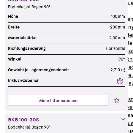
Zurück
Maue
Bodenkanal-Bogen 90°,
GRIPRIP®
Höhe
100 mm
Bewehrungszubeh
Fassadenbefestigun
Breite
200 mm
Zurück
Fassade
Materialstärke
2,00 mm
Fassadenkonsol
Richtungsänderung
Horizontal
Zurück
Fass
Verblenderkon
Winkel
90°
Einmörtelkons
Gewicht je Lagermengeneinheit
2,710 kg
Winkelkonsole 
Inklusivzubehör
Fassadenbefestig
Brüstungsanker
Zurück
Brüs
Mehr Informationen
Brüstungsanke
Maueranschluss
BKB 100-30S
Zurück
Maue
Bodenkanal-Bogen 90°,
Maueranschlu