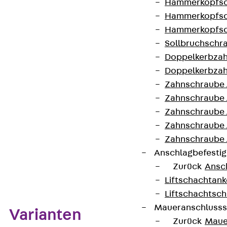
Hammerkopfsc
300 mm ein Trennsteg und ab einer Breite von ≥
Hammerkopfsc
500 mm zwei Trennstege verbaut werden. Der
Hammerkopfsc
Bogen wird in die Bodenkanäle eingeschoben und
Sollbruchschr
anschließend verschraubt.
Doppelkerbzah
Doppelkerbzah
Kontakt aufnehmen
Zahnschraube 
Zahnschraube 
Datenblatt herunterladen
Zahnschraube 
Zahnschraube
Zahnschraube 
Anschlagbefesti
Zum Abschnitt navigieren
Zurück
Ansc
Liftschachtank
Liftschachtsch
Maueranschlusss
Varianten
Zurück
Maue