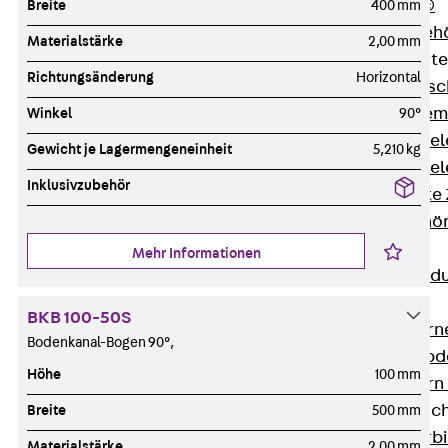
RAPIDOBAT®
Breite
400 mm
Schalrohre Zubeh
Materialstärke
2,00 mm
Abschalelement
Richtungsänderung
Horizontal
Zurück
Absc
Polystyrolele
Winkel
90°
Streckmetalle
Gewicht je Lagermengeneinheit
5,210 kg
Streckmetalle
Inklusivzubehör
Abschalelemente
Schalungszubehö
Verbindung
Mehr Informationen
Zurück
Verbind
Dorne
BKB 100-50S
Zurück
Dorn
Bodenkanal-Bogen 90°,
Doppelschubd
Höhe
100 mm
Querkraftdorn
Verbindungslasc
Breite
500 mm
Zurück
Verb
Materialstärke
2,00 mm