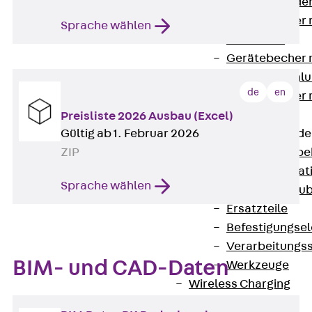
Steckverbinde
Gerätebecher 
Sprache wählen
Anschluss
Gerätebecher m
GST18-Anschlu
de
en
Gerätebecher
Anschluss
Preisliste 2026 Ausbau (Excel)
Zubehör für Bode
Gültig ab 1. Februar 2026
Zurück
Zube
ZIP
Bodeninstalla
Sprache wählen
Optionales Zu
Ersatzteile
Befestigungse
Verarbeitungss
BIM- und CAD-Daten
Werkzeuge
Wireless Charging
SystemPLUS