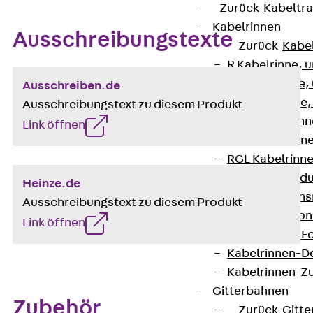
Zurück
Kabeltr
Kabelrinnen
Ausschreibungstexte
Zurück
Kabe
R Kabelrinne, 
RS Kabelrinne,
Ausschreiben.de
RG Kabelrinne,
Ausschreibungstext zu diesem Produkt
RGM Kabelrinne
Link öffnen
RGS Kabelrinne
RGL Kabelrinne
löschwasserdu
Heinze.de
RI Installation
Ausschreibungstext zu diesem Produkt
RIS Installatio
Link öffnen
Kabelrinnen-Fo
Kabelrinnen-D
Kabelrinnen-Z
Gitterbahnen
Zubehör
Zurück
Gitt