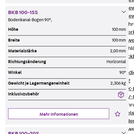
Durchstanzbe
Durchstanzbew
BKB 100-15S
Durchstanzbe
Bodenkanal-Bogen 90°,
Querkraftbeweh
Höhe
100 mm
Zurück
Quer
Querkraftbewe
Breite
100 mm
Rückbiegeanschl
Materialstärke
2,00 mm
Zurück
Rück
Richtungsänderung
Horizontal
FERBOX®
Anschlussabdi
Winkel
90°
GFK-Bewehrung
Gewicht je Lagermengeneinheit
2,306 kg
Zurück
GFK-
Inklusivzubehör
FIBERNOX® V
Edelstahlbewehr
Zurück
Edel
Mehr Informationen
Nichtrostender
Mauerwerksbew
BKB 100-20S