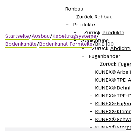
Rohbau
Zurück
Rohbau
Produkte
Zurück
Produkte
Startseite
/
Ausbau
/
Kabeltragsysteme
/
Abdichtung
Bodenkanäle
/
Bodenkanal-Formteile
/
BKB 100
Zurück
Abdicht
Fugenbänder
Zurück
Fuge
BKB 100
KUNEX® Arbei
KUNEX® TPE-A
Bodenkanal-Bogen, Höhe =
KUNEX® Dehnf
KUNEX® TPE-D
100 mm
KUNEX® Fugen
KUNEX® Klem
KUNEX® Schwe
KUNEX® Stern