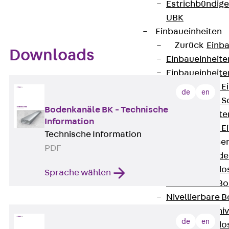
Estrichbündig
UBK
Einbaueinheiten
Zurück
Einba
Downloads
Einbaueinheite
Einbaueinheite
Nivellierbare 
de
en
Nivellierbare 
Bodenkanäle BK - Technische
Einbaueinheite
Information
Nivellierbare E
Technische Information
Bodensteckdose
PDF
Zurück
Bode
Bodensteckdo
Sprache wählen
Zubehör für B
Nivellierbare
Zubehör für niv
de
en
Bodensteckdo