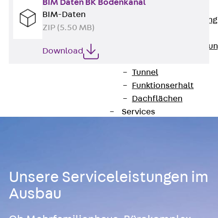
BIM Daten BK Bodenkanal
Anwendungsgebiete
BIM-Daten
Zurück
Anwendung
ZIP (5.50 MB)
Industrieanlagen
Bodengeführte Leitu
Download
Rechenzentrum
Tunnel
Funktionserhalt
Dachflächen
Services
Zurück
Services
CAD und BIM
Montage
Beratung, Planung, K
Unsere Serviceleistungen im
Individuelle Lösungen
Referenzen
Ausbau
Referenzen
Downloads