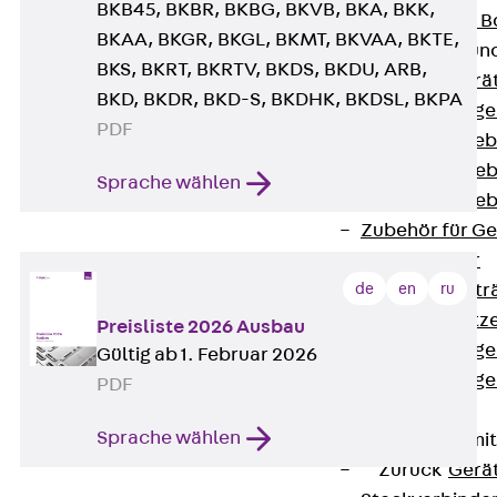
BKB45, BKBR, BKBG, BKVB, BKA, BKK,
Nivellierbare
BKAA, BKGR, BKGL, BKMT, BKVAA, BKTE,
Gerätebecher und
BKS, BKRT, BKRTV, BKDS, BKDU, ARB,
Zurück
Gerä
BKD, BKDR, BKD-S, BKDHK, BKDSL, BKPA
Installationsg
PDF
Runde Geräteb
Eckige Geräte
Sprache wählen
Eckige Geräte
Zubehör für G
Geräteträger
de
en
ru
Datengerätetr
Geräteeinsätz
Preisliste 2026 Ausbau
Installationsg
Gültig ab 1. Februar 2026
Installationsg
PDF
Multimedia
Sprache wählen
Gerätebecher mi
Zurück
Gerä