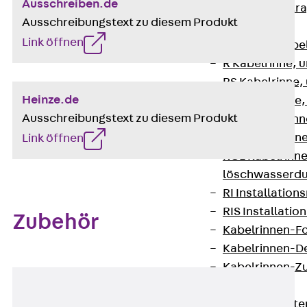
Ausschreiben.de
Zurück
Kabeltr
Ausschreibungstext zu diesem Produkt
Kabelrinnen
Link öffnen
Zurück
Kabe
R Kabelrinne, 
RS Kabelrinne,
Heinze.de
RG Kabelrinne,
Ausschreibungstext zu diesem Produkt
RGM Kabelrinne
RGS Kabelrinne
Link öffnen
RGL Kabelrinne
löschwasserdu
RI Installation
RIS Installatio
Zubehör
Kabelrinnen-Fo
Kabelrinnen-D
Kabelrinnen-Z
Gitterbahnen
Zurück
Gitt