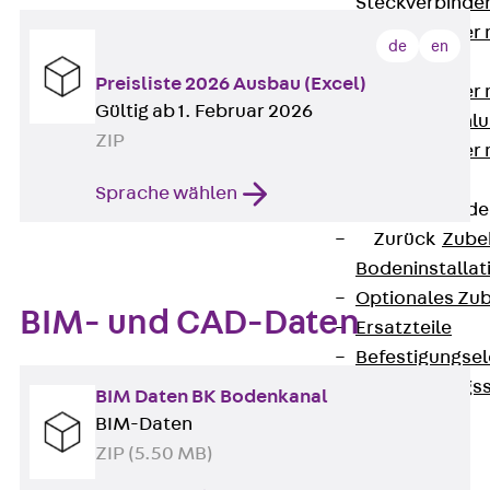
Steckverbinde
Gerätebecher 
de
en
Anschluss
Preisliste 2026 Ausbau (Excel)
Gerätebecher m
Gültig ab 1. Februar 2026
GST18-Anschlu
ZIP
Gerätebecher
Anschluss
Sprache wählen
Zubehör für Bode
Zurück
Zube
Bodeninstalla
Optionales Zu
BIM- und CAD-Daten
Ersatzteile
Befestigungse
Verarbeitungss
BIM Daten BK Bodenkanal
Werkzeuge
BIM-Daten
Wireless Charging
ZIP (5.50 MB)
SystemPLUS