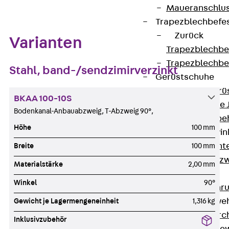
Maueranschlus
Trapezblechbefe
Zurück
Varianten
Trapezblechbe
Trapezblechbe
Stahl, band-/sendzimirverzinkt
Gerüstschuhe
Zurück
Gerü
BKAA 100-10S
Gerüstschuhe 
Bodenkanal-Anbauabzweig, T-Abzweig 90°,
Befestigungszube
Höhe
100 mm
Kantenschutzwin
Zurück
Kant
Breite
100 mm
Kantenschutzw
Materialstärke
2,00 mm
Bewehrung
Winkel
90°
Zurück
Bewehr
Durchstanzbewe
Gewicht je Lagermengeneinheit
1,316 kg
Zurück
Durc
Inklusivzubehör