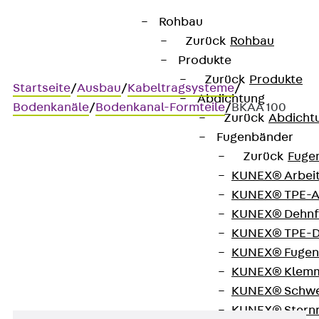
Rohbau
Zurück
Rohbau
Produkte
Zurück
Produkte
Startseite
/
Ausbau
/
Kabeltragsysteme
/
Abdichtung
Bodenkanäle
/
Bodenkanal-Formteile
/
BKAA 100
Zurück
Abdicht
Fugenbänder
Zurück
Fuge
BKAA 100
KUNEX® Arbei
KUNEX® TPE-A
Bodenkanal-Anbauabzweig,
KUNEX® Dehnf
KUNEX® TPE-D
Höhe = 100 mm
KUNEX® Fugen
KUNEX® Klem
KUNEX® Schwe
KUNEX® Stern