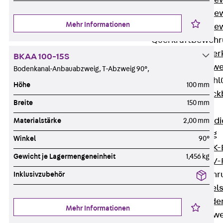
Durchstanzbe
Durchstanzbew
Mehr Informationen
Durchstanzbe
Querkraftbeweh
Zurück
Quer
BKAA 100-15S
Querkraftbewe
Bodenkanal-Anbauabzweig, T-Abzweig 90°,
Rückbiegeanschl
Höhe
100 mm
Zurück
Rück
Breite
150 mm
FERBOX®
Anschlussabdi
Materialstärke
2,00 mm
GFK-Bewehrung
Winkel
90°
Zurück
GFK-
Gewicht je Lagermengeneinheit
1,456 kg
FIBERNOX® V
Edelstahlbewehr
Inklusivzubehör
Zurück
Edel
Nichtrostender
Mehr Informationen
Mauerwerksbew