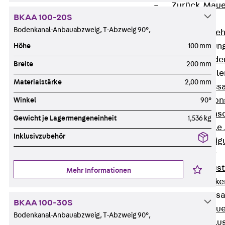
Zurück
Maue
BKAA 100-20S
GRIPRIP®
Bodenkanal-Anbauabzweig, T-Abzweig 90°,
Bewehrungszubeh
Fassadenbefestigun
Höhe
100 mm
Zurück
Fassade
Breite
200 mm
Fassadenkonsol
Materialstärke
2,00 mm
Zurück
Fass
Verblenderkon
Winkel
90°
Einmörtelkons
Gewicht je Lagermengeneinheit
1,536 kg
Winkelkonsole 
Inklusivzubehör
Fassadenbefestig
Brüstungsanker
Zurück
Brüs
Mehr Informationen
Brüstungsanke
Maueranschluss
BKAA 100-30S
Zurück
Maue
Bodenkanal-Anbauabzweig, T-Abzweig 90°,
Maueranschlu