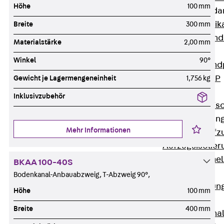
Höhe
100 mm
Attika-Verblenda
Zurück
Attik
Breite
300 mm
Attikaverblend
Materialstärke
2,00 mm
Windposts
Winkel
90°
Zurück
Wind
Windpost JWP
Gewicht je Lagermengeneinheit
1,756 kg
Schallisolation
Inklusivzubehör
Zurück
Schallis
Aufzugsisolierun
Mehr Informationen
Zurück
Aufzu
Aufzugsisolier
Trittschalldämme
BKAA 100-40S
Schalung
Bodenkanal-Anbauabzweig, T-Abzweig 90°,
Zurück
Schalun
Höhe
100 mm
Schalrohre
Breite
400 mm
Zurück
Scha