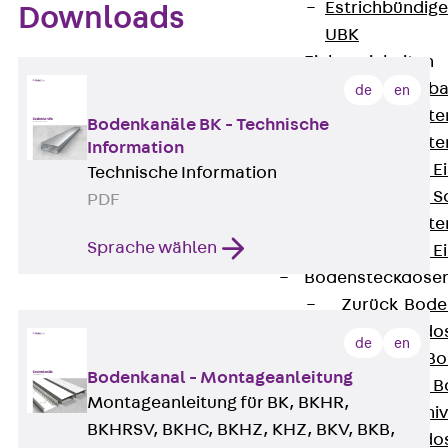
Estrichbündig
Downloads
UBK
Einbaueinheiten
Zurück
Einba
de
en
Einbaueinheite
Bodenkanäle BK - Technische
Einbaueinheite
Information
Nivellierbare 
Technische Information
Nivellierbare 
PDF
Einbaueinheite
Sprache wählen
Nivellierbare E
Bodensteckdose
Zurück
Bode
Bodensteckdo
de
en
Zubehör für B
Bodenkanal - Montageanleitung
Nivellierbare
Montageanleitung für BK, BKHR,
Zubehör für niv
BKHRSV, BKHC, BKHZ, KHZ, BKV, BKB,
Bodensteckdo