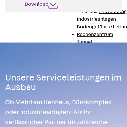
Anwendungsgebiete
Download
Zurück
Anwendung
Industrieanlagen
Bodengeführte Leitu
Rechenzentrum
Tunnel
Funktionserhalt
Dachflächen
Services
Zurück
Services
Unsere Serviceleistungen im
CAD und BIM
Ausbau
Montage
Beratung, Planung, K
Ob Mehrfamilienhaus, Bürokomplex
Individuelle Lösungen
Referenzen
oder Industrieanlagen: Als Ihr
Referenzen
verlässlicher Partner für zahlreiche
Downloads