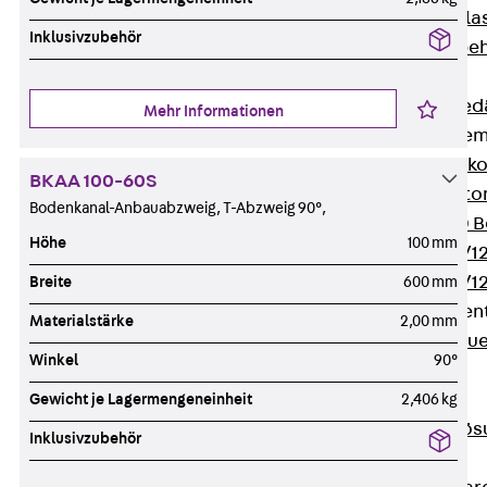
Verbindungsla
Inklusivzubehör
Verbindungszube
Wärmedämmung
Zurück
Wärmed
Mehr Informationen
Balkondämmele
Zurück
Balk
BKAA 100-60S
ISOPRO® Beto
Bodenkanal-Anbauabzweig, T-Abzweig 90°,
ISOPRO® 120 B
Höhe
100 mm
ISOPRO® 80/12
ISOPRO® 80/12
Breite
600 mm
Mauerfußelemen
Materialstärke
2,00 mm
Zurück
Maue
Winkel
90°
ISOMUR®
Digitale Lösungen
Gewicht je Lagermengeneinheit
2,406 kg
Zurück
Digitale Lö
Inklusivzubehör
Software