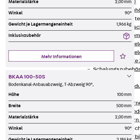
RAPIDOBAT®
Materialstärke
2,00 mm
Schalrohre Zubeh
Winkel
90°
Abschalelement
Gewicht je Lagermengeneinheit
1,966 kg
Zurück
Absc
Polystyrolele
Inklusivzubehör
Streckmetalle
Streckmetalle
Mehr Informationen
Abschalelemente
Schalungszubehö
BKAA 100-50S
Verbindung
Bodenkanal-Anbauabzweig, T-Abzweig 90°,
Zurück
Verbind
Dorne
Höhe
100 mm
Zurück
Dorn
Breite
500 mm
Doppelschubd
Materialstärke
2,00 mm
Querkraftdorn
Verbindungslasc
Winkel
90°
Zurück
Verb
Gewicht je Lagermengeneinheit
2,186 kg