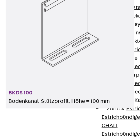
Fluchtweginsta
Zwischendecke
Bodeninstallations
Zurück
Bodenin
Estrichüberdeck
Zurück
Estr
Kanalsysteme
Estrichüberde
Schalungskörp
Estrichüberde
Estrichüberde
BKDS 100
Estrichbündige 
Bodenkanal-Stützprofil, Höhe = 100 mm
Zurück
Estr
Estrichbündig
CHALI
Estrichbündig