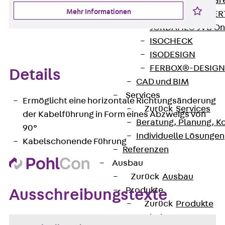
Zurück
Softwar
Mehr Informationen
JORDAHL® EXPERT
JORDAHL® JVB Onl
ISOCHECK
ISODESIGN
FERBOX®-DESIGN 
Details
CAD und BIM
Services
Ermöglicht eine horizontale Richtungsänderung
Zurück
Services
der Kabelführung in Form eines Abzweigs von
Beratung, Planung, K
90°
Individuelle Lösungen
Kabelschonende Führung
Referenzen
Ausbau
Zurück
Ausbau
Produkte
Ausschreibungstexte
Zurück
Produkte
Kabeltragsysteme