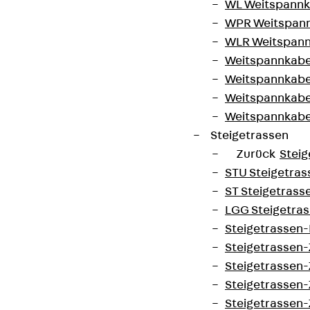
WL Weitspannka
WPR Weitspann
WLR Weitspann
Weitspannkabel
Weitspannkabe
Weitspannkabe
Weitspannkab
Steigetrassen
Zurück
Steig
STU Steigetrass
ST Steigetrasse
LGG Steigetrass
Steigetrassen
Steigetrassen
Steigetrassen
Steigetrassen
Steigetrassen-