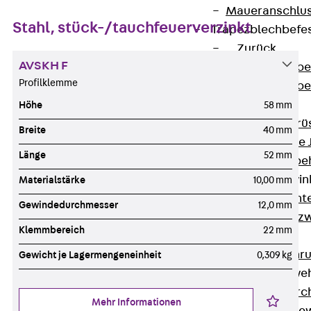
Maueranschlus
Stahl, stück-/tauchfeuerverzinkt
Trapezblechbefe
Zurück
AVSKH F
Trapezblechbe
Profilklemme
Trapezblechbe
Gerüstschuhe
Höhe
58 mm
Zurück
Gerü
Breite
40 mm
Gerüstschuhe 
Länge
52 mm
Befestigungszube
Kantenschutzwin
Materialstärke
10,00 mm
Zurück
Kant
Gewindedurchmesser
12,0 mm
Kantenschutzw
Klemmbereich
22 mm
Bewehrung
Zurück
Bewehr
Gewicht je Lagermengeneinheit
0,309 kg
Durchstanzbewe
Zurück
Durc
Mehr Informationen