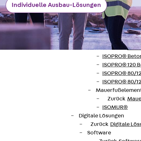
Individuelle Ausbau-Lösungen
Verbindungsla
Verbindungszube
Wärmedämmung
Zurück
Wärmed
Balkondämmele
Zurück
Balk
ISOPRO® Beto
ISOPRO® 120 B
ISOPRO® 80/12
ISOPRO® 80/12
Mauerfußelemen
Kontakt
Zurück
Maue
contact@pohlcon.com
ISOMUR®
Digitale Lösungen
+49 30 68283-04
Zurück
Digitale Lö
Software