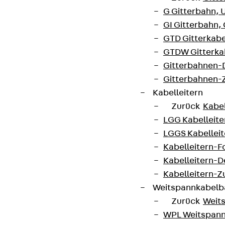
G Gitterbahn, 
Datenschutz
GI Gitterbahn,
Impressum
GTD Gitterkabe
GTDW Gitterkab
Gitterbahnen-
Gitterbahnen-
Kabelleitern
Zurück
Kabel
LGG Kabelleiter
LGGS Kabelleite
Kabelleitern-F
Kabelleitern-D
Kabelleitern-
Weitspannkabel
Zurück
Weit
WPL Weitspann