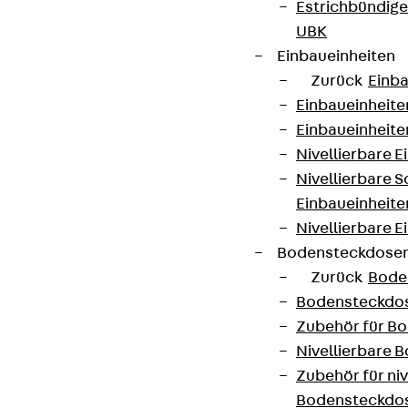
Estrichbündig
UBK
Einbaueinheiten
Zurück
Einba
Einbaueinheite
Einbaueinheite
Nivellierbare 
Nivellierbare 
Einbaueinheite
Nivellierbare E
Bodensteckdose
Zurück
Bode
Bodensteckdo
Zubehör für B
Nivellierbare
Zubehör für niv
Bodensteckdo