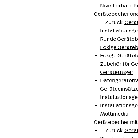
Nivellierbare
Gerätebecher und
Zurück
Gerä
Installationsg
Runde Geräteb
Eckige Geräte
Eckige Geräte
Zubehör für G
Geräteträger
Datengerätetr
Geräteeinsätz
Installationsg
Installationsg
Multimedia
Gerätebecher mi
Zurück
Gerä