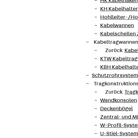
HK Kabelhaken
KH Kabelhalter
Hohlleiter-/H
Kabelwannen
Kabelschellen
Kabeltragwanne
Zurück
Kabe
KTW Kabeltra
KBH Kabelhalt
Schutzrohrsyste
Tragkonstruktio
Zurück
Trag
Wandkonsolen
Deckenbügel
Zentral- und 
W-Profil-Syst
U-Stiel-System