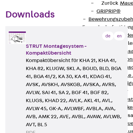
Zurück
Maue
GRIPRIP®
Downloads
Bewehrungszubeh
Fassadenbefestigun
Zurück
Fassade
de
en
Fassadenkonsol
STRUT Montagesystem -
Zurück
Fass
Kompaktübersicht
Verblenderkon
Kompaktübersicht für KHA 21, KHA 41,
Einmörtelkons
KHA 82, KLUGW, SKL A, BGUD, BLD, BGA
Winkelkonsole 
41, BGA 41/2, KA 30, KA 41, KDAG 41,
Fassadenbefestig
AVSK, AVSKH, AVSKGB, AVSKA, AVRS,
Brüstungsanker
AVLW, SAI 41, SA 2, BGF 41, BGF 82,
Zurück
Brüs
KLUGS, KHAD 22, AVLK, AKL 41, AVL,
Brüstungsanke
AVLW 45, GK-A, AVLWBF, AVBLA, AVA,
Maueranschluss
AVB, AMK 22, AVE, AVBL, AVAW, AVLWB,
Zurück
Maue
AVT, BL 5
Maueranschlu
PDF