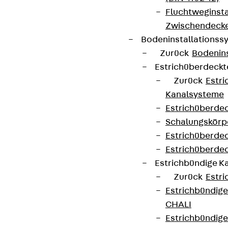
Fluchtweginsta
Zwischendecke
Bodeninstallations
Zurück
Bodenin
Estrichüberdeck
Zurück
Estr
Kanalsysteme
Estrichüberde
Schalungskörp
Estrichüberde
Estrichüberde
Estrichbündige 
Zurück
Estr
Estrichbündig
CHALI
Estrichbündig