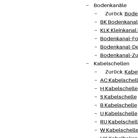
Bodenkanäle
Zurück
Bode
BK Bodenkanal
KLK Kleinkanal 
Bodenkanal-Fo
Bodenkanal-De
Bodenkanal-Z
Kabelschellen
Zurück
Kabe
AC Kabelschel
H Kabelschelle
S Kabelschelle
B Kabelschelle
U Kabelschelle
RU Kabelschel
W Kabelschell