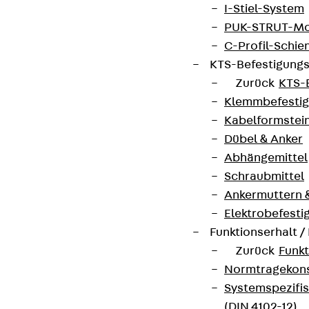
I-Stiel-System
PUK-STRUT-Mo
C-Profil-Schie
KTS-Befestigung
Zurück
KTS-
Klemmbefesti
Kabelformstei
Dübel & Anker
Abhängemittel
Schraubmittel
Ankermuttern 
Elektrobefesti
Funktionserhalt 
Zurück
Funkt
Normtragekonst
Systemspezifis
(DIN 4102-12)