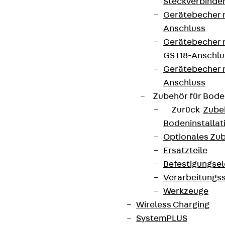
Steckverbinde
Gerätebecher 
Anschluss
Gerätebecher m
GST18-Anschlu
Gerätebecher
Anschluss
Zubehör für Bode
Zurück
Zube
Bodeninstalla
Optionales Zu
Ersatzteile
Befestigungse
Verarbeitungss
Werkzeuge
Wireless Charging
SystemPLUS