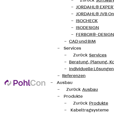
Zurück
Softwar
JORDAHL® EXPERT
JORDAHL® JVB Onl
ISOCHECK
Newsletter
ISODESIGN
FERBOX®-DESIGN 
Wir informieren regelmäßig zu
CAD und BIM
Produktneuheiten, Referenzen und aktuellen
Services
Themen.
Zurück
Services
Beratung, Planung, K
Jetzt anmelden
Individuelle Lösungen
Referenzen
Ausbau
Zurück
Ausbau
Produkte
Connect
Zurück
Produkte
Kabeltragsysteme