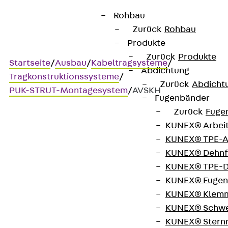
Rohbau
Zurück
Rohbau
Produkte
Zurück
Produkte
Startseite
/
Ausbau
/
Kabeltragsysteme
/
Abdichtung
Tragkonstruktionssysteme
/
Zurück
Abdicht
PUK-STRUT-Montagesystem
/
AVSKH
Fugenbänder
Zurück
Fuge
KUNEX® Arbei
AVSKH
KUNEX® TPE-A
KUNEX® Dehnf
Trägerklemme für
KUNEX® TPE-D
KUNEX® Fugen
Montageschienen
KUNEX® Klem
KUNEX® Schwe
KUNEX® Stern