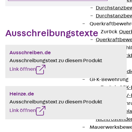
Durchstanzbe
Durchstanzbew
Durchstanzbe
Querkraftbeweh
Ausschreibungstexte
Zurück
Quer
Querkraftbewe
Rückbiegeanschl
Ausschreiben.de
Zurück
Rück
Ausschreibungstext zu diesem Produkt
FERBOX®
Link öffnen
Anschlussabdi
GFK-Bewehrung
Zurück
GFK-
Heinze.de
FIBERNOX® V
Ausschreibungstext zu diesem Produkt
Edelstahlbewehr
Link öffnen
Zurück
Edel
Nichtrostender
Mauerwerksbew