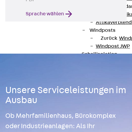
Attika-Verblenda
Sprache wählen
Zurück
Attik
Attikaverblend
Windposts
Zurück
Wind
Windpost JWP
Schallisolation
Zurück
Schallis
Aufzugsisolierun
Zurück
Aufzu
Aufzugsisolier
Unsere Serviceleistungen im
Trittschalldämme
Ausbau
Schalung
Zurück
Schalun
Ob Mehrfamilienhaus, Bürokomplex
Schalrohre
oder Industrieanlagen: Als Ihr
Zurück
Scha