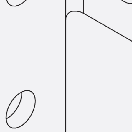
SECUFLEX®
Frischbetonverbundsysteme Zubeh
Rohrdurchführungen
Zurück
Rohrdurchführungen
PENTAFLEX® Transwand
PENTAFLEX® Futterrohr
PENTAFLEX® Bodendurchführu
PENTAFLEX® Bodenablauf
Rohrdurchführungen Zubehör
Quellbänder
Zurück
Quellbänder
SWELLFLEX®
Quellbänder Zubehör
Injektionsschläuche
Zurück
Injektionsschläuche
PLURAFLEX®