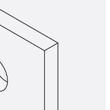
t
 & gelocht
schienen
GB