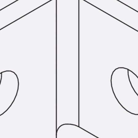
Montageschiene JM K
Montageschiene JML K, gelocht
Montageschiene JXM W, gezahn
Montageschiene JZM K, gezahnt
Montageschiene JZML K, gezahnt
Geländerbefestigungsschienen
Zurück
Geländerbefestigungs
Geländerbefestigungsschiene J
Spezialschrauben
Zurück
Spezialschrauben
Hakenkopfschraube JA
Hakenkopfschraube JB
Sollbruchschraube JB-SB
Hakenkopfschraube JC
Hammerkopfschraube JD
Hammerkopfschraube JG