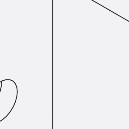
Hammerkopfschraube JH
Sollbruchschraube JH-SB
Doppelkerbzahnschraube JKB
Doppelkerbzahnschraube JKC
Zahnschraube JXB
Zahnschraube JXD
Zahnschraube JXE
Zahnschraube JXH
Zahnschraube JZS
Anschlagbefestigungen
Zurück
Anschlagbefestigunge
Liftschachtanker JLF
Liftschachtschlinge JLS
Maueranschlussschienen
Zurück
Maueranschlussschie
Maueranschlussschiene KT
Trapezblechbefestigungsschienen