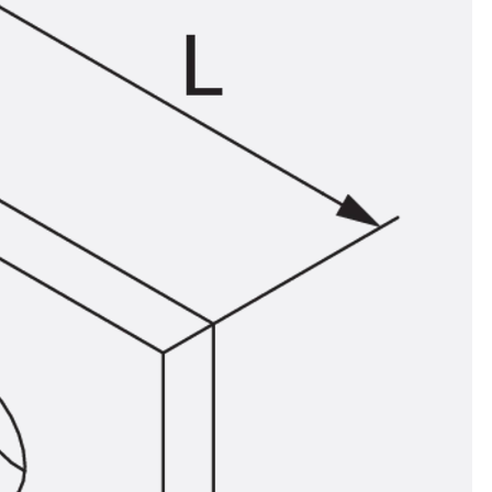
n
ysteme