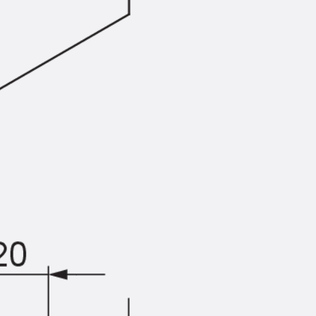
Zurück
Trapezblechbefestigu
Trapezblechbefestigungsschien
Gerüstschuhe
Zurück
Gerüstschuhe
Gerüstschuhe JG
Befestigungszubehör
Kantenschutzwinkel
Zurück
Kantenschutzwinkel
Kantenschutzwinkel JKW
Bewehrung
Zurück
Bewehrung
Durchstanzbewehrung
Zurück
Durchstanzbewehrung
Durchstanzbewehrung JDA
Durchstanzbewehrung JDA-FT-K
Durchstanzbewehrung Zubehör