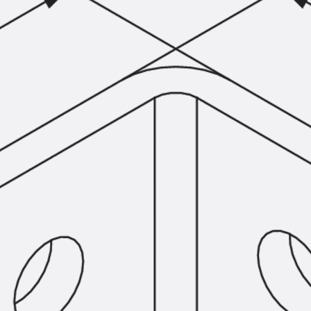
KUNEX® Mauerkragen
KUNEX® ABS Abschalelemente
Fugenbänder Zubehör
Fugenbleche
Zurück
Fugenbleche
PENTAFLEX KB®
PENTAFLEX KB® Agrar
PENTAFLEX® FBA
PENTAFLEX® ABS
PENTAFLEX® OBS
PENTAFLEX® FTS
PENTAFLEX® STK
PENTAFLEX® OPTI-Mauerstärke
PENTAFLEX® Modul
Fugenbleche Zubehör
Frischbetonverbundsysteme
Zurück
Frischbetonverbunds