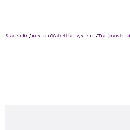
Startseite
/
Ausbau
/
Kabeltragsysteme
/
Tragkonstruk
AVE-R
Schienenstoßverbinder recht