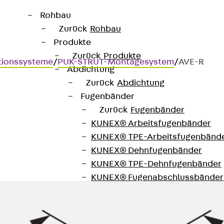
Rohbau
Zurück
Rohbau
Produkte
Zurück
Produkte
tionssysteme
/
PUK-STRUT-Montagesystem
/
AVE-R
Abdichtung
Zurück
Abdichtung
Fugenbänder
Zurück
Fugenbänder
KUNEX® Arbeitsfugenbänder
s
KUNEX® TPE-Arbeitsfugenbänd
KUNEX® Dehnfugenbänder
KUNEX® TPE-Dehnfugenbänder
KUNEX® Fugenabschlussbänder
KUNEX® Klemmfugenband
KUNEX® Schweißkonstruktionen
KUNEX® Sternrohr