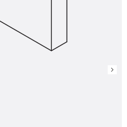
n
nen