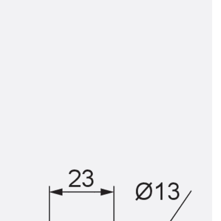
ngsschienen
e JTB
L