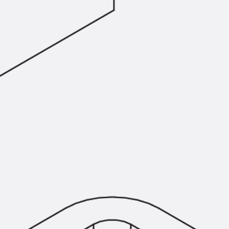
Injektionsschläuche Zubehör
Injektionsschläuche Sets
Befestigung
Zurück
Befestigung
Ankerschienen
Zurück
Ankerschienen
Ankerschiene JSA K
Ankerschiene JTA W
Ankerschiene JTA K
Ankerschiene JTA RT W
Ankerschiene JTA RF W
Ankerschiene JXA W, gezahnt
Ankerschiene JXA PC W, gezahnt
Ankerschiene JZA K, gezahnt
Montageschienen
Zurück
Montageschienen
Montageschiene JM W