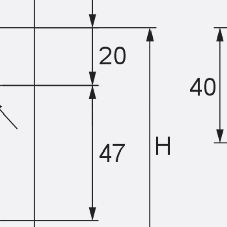
Querkraftbewehrung
Zurück
Querkraftbewehrung
Querkraftbewehrung JDA-S
Rückbiegeanschlüsse
Zurück
Rückbiegeanschlüsse
FERBOX®
Anschlussabdichtung
GFK-Bewehrung
Zurück
GFK-Bewehrung
FIBERNOX® V-ROD
Edelstahlbewehrung
Zurück
Edelstahlbewehrung
Nichtrostender Betonstahl
Mauerwerksbewehrung
Zurück
Mauerwerksbewehrun
GRIPRIP®
Bewehrungszubehör