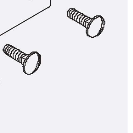
ör
ng