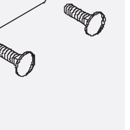
n
nen