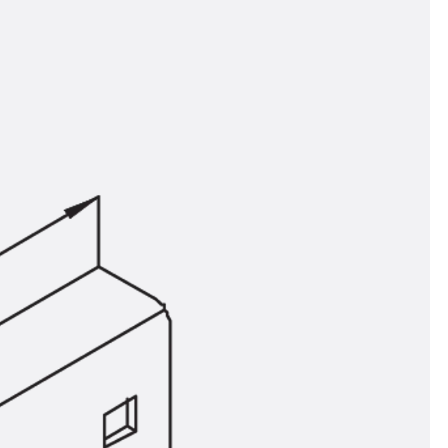
n
ysteme