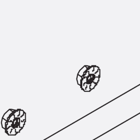
Montageschiene JM K
Montageschiene JML K, gelocht
Montageschiene JXM W, gezahn
Montageschiene JZM K, gezahnt
Montageschiene JZML K, gezahnt
Geländerbefestigungsschienen
Zurück
Geländerbefestigungs
Geländerbefestigungsschiene J
Spezialschrauben
Zurück
Spezialschrauben
Hakenkopfschraube JA
Hakenkopfschraube JB
Sollbruchschraube JB-SB
Hakenkopfschraube JC
Hammerkopfschraube JD
Hammerkopfschraube JG