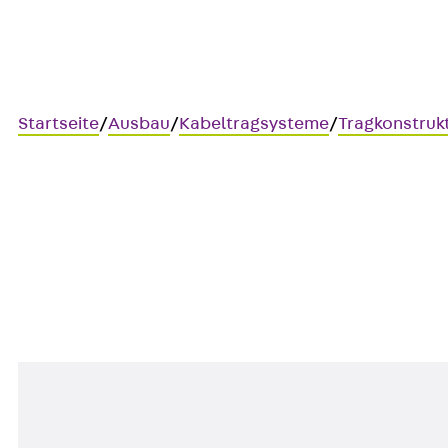
Startseite
/
Ausbau
/
Kabeltragsysteme
/
Tragkonstruk
ASK 8
Verbinder, A/KHA 7/8/9