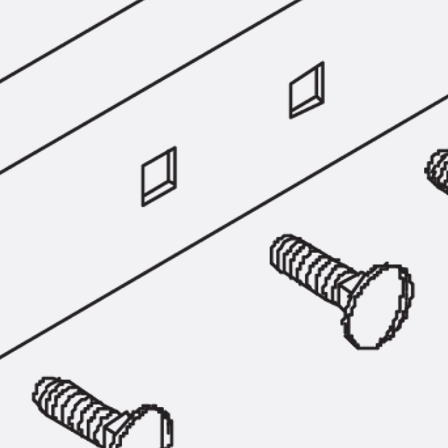
Hammerkopfschraube JH
Sollbruchschraube JH-SB
Doppelkerbzahnschraube JKB
Doppelkerbzahnschraube JKC
Zahnschraube JXB
Zahnschraube JXD
Zahnschraube JXE
Zahnschraube JXH
Zahnschraube JZS
Anschlagbefestigungen
Zurück
Anschlagbefestigunge
Liftschachtanker JLF
Liftschachtschlinge JLS
Maueranschlussschienen
Zurück
Maueranschlussschie
Maueranschlussschiene KT
Trapezblechbefestigungsschienen