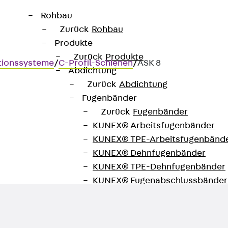
Rohbau
Zurück
Rohbau
Produkte
Zurück
Produkte
tionssysteme
/
C-Profil-Schienen
/
ASK 8
Abdichtung
Zurück
Abdichtung
Fugenbänder
Zurück
Fugenbänder
KUNEX® Arbeitsfugenbänder
KUNEX® TPE-Arbeitsfugenbänd
KUNEX® Dehnfugenbänder
KUNEX® TPE-Dehnfugenbänder
KUNEX® Fugenabschlussbänder
KUNEX® Klemmfugenband
KUNEX® Schweißkonstruktionen
KUNEX® Sternrohr