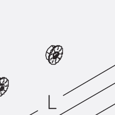
KUNEX® Mauerkragen
KUNEX® ABS Abschalelemente
Fugenbänder Zubehör
Fugenbleche
Zurück
Fugenbleche
PENTAFLEX KB®
PENTAFLEX KB® Agrar
PENTAFLEX® FBA
PENTAFLEX® ABS
PENTAFLEX® OBS
PENTAFLEX® FTS
PENTAFLEX® STK
PENTAFLEX® OPTI-Mauerstärke
PENTAFLEX® Modul
Fugenbleche Zubehör
Frischbetonverbundsysteme
Zurück
Frischbetonverbunds