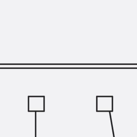
Querkraftbewehrung
Zurück
Querkraftbewehrung
Querkraftbewehrung JDA-S
Rückbiegeanschlüsse
Zurück
Rückbiegeanschlüsse
FERBOX®
Anschlussabdichtung
GFK-Bewehrung
Zurück
GFK-Bewehrung
FIBERNOX® V-ROD
Edelstahlbewehrung
Zurück
Edelstahlbewehrung
Nichtrostender Betonstahl
Mauerwerksbewehrung
Zurück
Mauerwerksbewehrun
GRIPRIP®
Bewehrungszubehör