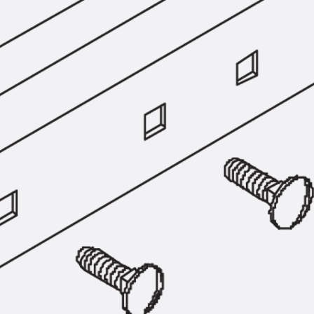
SECUFLEX®
Frischbetonverbundsysteme Zubeh
Rohrdurchführungen
Zurück
Rohrdurchführungen
PENTAFLEX® Transwand
PENTAFLEX® Futterrohr
PENTAFLEX® Bodendurchführu
PENTAFLEX® Bodenablauf
Rohrdurchführungen Zubehör
Quellbänder
Zurück
Quellbänder
SWELLFLEX®
Quellbänder Zubehör
Injektionsschläuche
Zurück
Injektionsschläuche
PLURAFLEX®