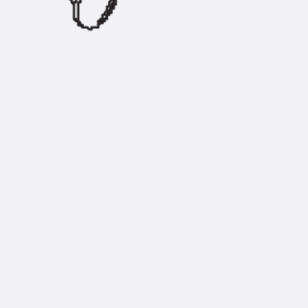
Zurück
Trapezblechbefestigu
Trapezblechbefestigungsschien
Gerüstschuhe
Zurück
Gerüstschuhe
Gerüstschuhe JG
Befestigungszubehör
Kantenschutzwinkel
Zurück
Kantenschutzwinkel
Kantenschutzwinkel JKW
Bewehrung
Zurück
Bewehrung
Durchstanzbewehrung
Zurück
Durchstanzbewehrung
Durchstanzbewehrung JDA
Durchstanzbewehrung JDA-FT-K
Durchstanzbewehrung Zubehör