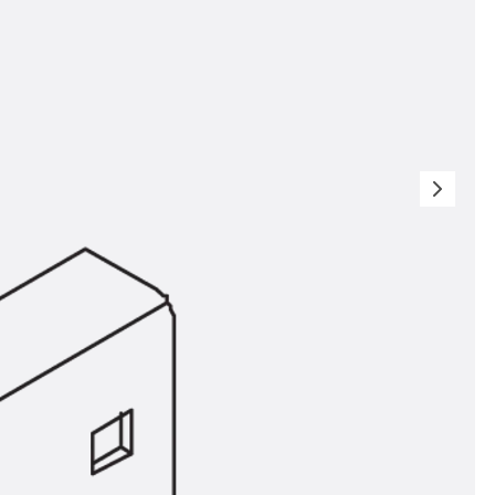
t
 & gelocht
schienen
GB