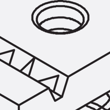
Hammerkopfschraube JH
Sollbruchschraube JH-SB
Doppelkerbzahnschraube JKB
Doppelkerbzahnschraube JKC
Zahnschraube JXB
Zahnschraube JXD
Zahnschraube JXE
Zahnschraube JXH
Zahnschraube JZS
Anschlagbefestigungen
Zurück
Anschlagbefestigunge
Liftschachtanker JLF
Liftschachtschlinge JLS
Maueranschlussschienen
Zurück
Maueranschlussschie
Maueranschlussschiene KT
Trapezblechbefestigungsschienen