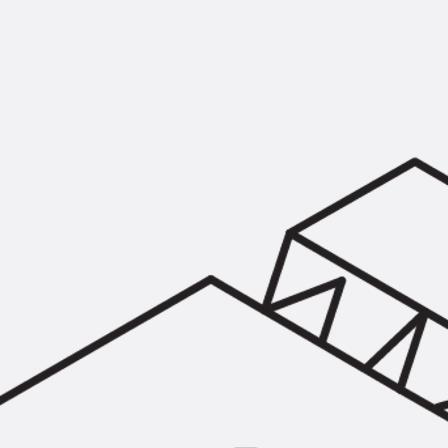
Montageschiene JM K
Montageschiene JML K, gelocht
Montageschiene JXM W, gezahn
Montageschiene JZM K, gezahnt
Montageschiene JZML K, gezahnt
Geländerbefestigungsschienen
Zurück
Geländerbefestigungs
Geländerbefestigungsschiene J
Spezialschrauben
Zurück
Spezialschrauben
Hakenkopfschraube JA
Hakenkopfschraube JB
Sollbruchschraube JB-SB
Hakenkopfschraube JC
Hammerkopfschraube JD
Hammerkopfschraube JG