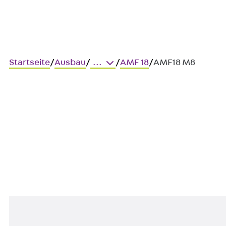
Startseite
/
Ausbau
/
...
/
AMF 18
/
AMF18 M8
Art.-Nr. AMF18 M8
Ankermutter mit Feder - 18
Ankermutter mit Feder, Funkt