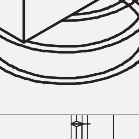
Zurück
Trapezblechbefestigu
Trapezblechbefestigungsschien
Gerüstschuhe
Zurück
Gerüstschuhe
Gerüstschuhe JG
Befestigungszubehör
Kantenschutzwinkel
Zurück
Kantenschutzwinkel
Kantenschutzwinkel JKW
Bewehrung
Zurück
Bewehrung
Durchstanzbewehrung
Zurück
Durchstanzbewehrung
Durchstanzbewehrung JDA
Durchstanzbewehrung JDA-FT-K
Durchstanzbewehrung Zubehör