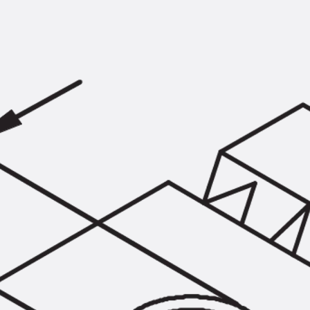
KUNEX® Mauerkragen
KUNEX® ABS Abschalelemente
Fugenbänder Zubehör
Fugenbleche
Zurück
Fugenbleche
PENTAFLEX KB®
PENTAFLEX KB® Agrar
PENTAFLEX® FBA
PENTAFLEX® ABS
PENTAFLEX® OBS
PENTAFLEX® FTS
PENTAFLEX® STK
PENTAFLEX® OPTI-Mauerstärke
PENTAFLEX® Modul
Fugenbleche Zubehör
Frischbetonverbundsysteme
Zurück
Frischbetonverbunds