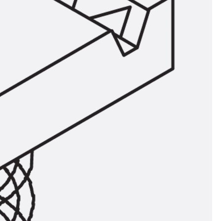
ör
ng