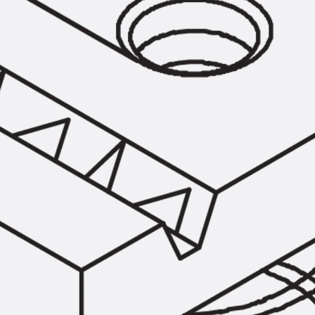
SECUFLEX®
Frischbetonverbundsysteme Zubeh
Rohrdurchführungen
Zurück
Rohrdurchführungen
PENTAFLEX® Transwand
PENTAFLEX® Futterrohr
PENTAFLEX® Bodendurchführu
PENTAFLEX® Bodenablauf
Rohrdurchführungen Zubehör
Quellbänder
Zurück
Quellbänder
SWELLFLEX®
Quellbänder Zubehör
Injektionsschläuche
Zurück
Injektionsschläuche
PLURAFLEX®