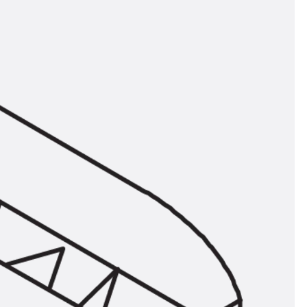
n
ysteme