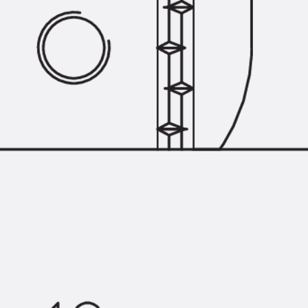
Querkraftbewehrung
Zurück
Querkraftbewehrung
Querkraftbewehrung JDA-S
Rückbiegeanschlüsse
Zurück
Rückbiegeanschlüsse
FERBOX®
Anschlussabdichtung
GFK-Bewehrung
Zurück
GFK-Bewehrung
FIBERNOX® V-ROD
Edelstahlbewehrung
Zurück
Edelstahlbewehrung
Nichtrostender Betonstahl
Mauerwerksbewehrung
Zurück
Mauerwerksbewehrun
GRIPRIP®
Bewehrungszubehör