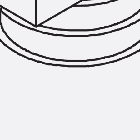
Injektionsschläuche Zubehör
Injektionsschläuche Sets
Befestigung
Zurück
Befestigung
Ankerschienen
Zurück
Ankerschienen
Ankerschiene JSA K
Ankerschiene JTA W
Ankerschiene JTA K
Ankerschiene JTA RT W
Ankerschiene JTA RF W
Ankerschiene JXA W, gezahnt
Ankerschiene JXA PC W, gezahnt
Ankerschiene JZA K, gezahnt
Montageschienen
Zurück
Montageschienen
Montageschiene JM W