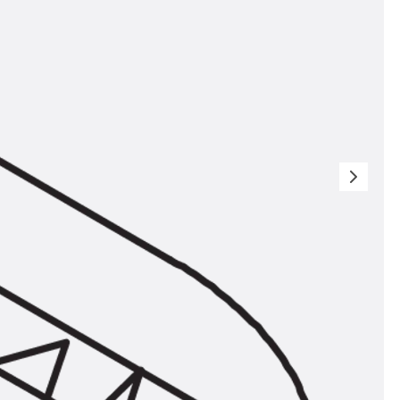
t
 & gelocht
schienen
GB