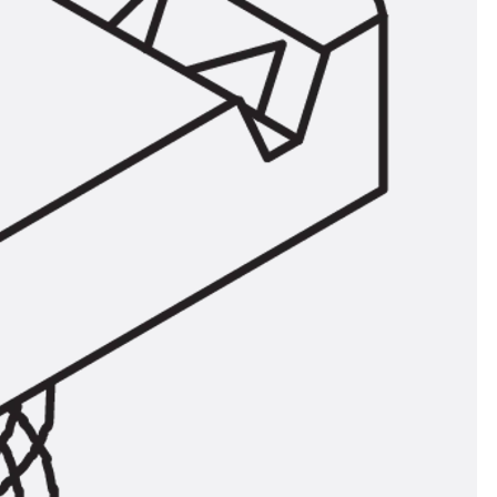
n
nen