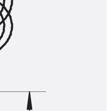
ngsschienen
e JTB
L