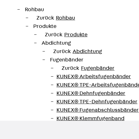
Rohbau
Zurück
Rohbau
Produkte
Zurück
Produkte
Abdichtung
Zurück
Abdichtung
Fugenbänder
Zurück
Fugenbänder
KUNEX® Arbeitsfugenbänder
KUNEX® TPE-Arbeitsfugenbänd
ionserhalt und Fluchtweginstall
KUNEX® Dehnfugenbänder
KUNEX® TPE-Dehnfugenbänder
KUNEX® Fugenabschlussbänder
KUNEX® Klemmfugenband
KUNEX® Schweißkonstruktionen
KUNEX® Sternrohr