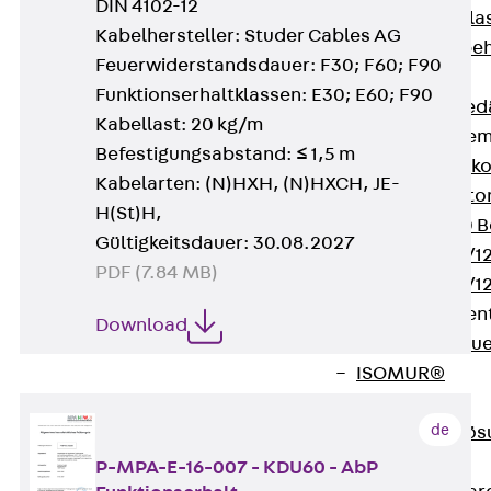
DIN 4102-12
Verbindungsla
Kabelhersteller: Studer Cables AG
Verbindungszube
Feuerwiderstandsdauer: F30; F60; F90
Wärmedämmung
Funktionserhaltklassen: E30; E60; F90
Zurück
Wärmed
Kabellast: 20 kg/m
Balkondämmele
Befestigungsabstand: ≤ 1,5 m
Zurück
Balk
Kabelarten: (N)HXH, (N)HXCH, JE-
ISOPRO® Beto
H(St)H,
ISOPRO® 120 B
Gültigkeitsdauer: 30.08.2027
ISOPRO® 80/12
PDF (7.84 MB)
ISOPRO® 80/12
Mauerfußelemen
Download
Zurück
Maue
ISOMUR®
Digitale Lösungen
de
Zurück
Digitale Lö
Software
P-MPA-E-16-007 - KDU60 - AbP