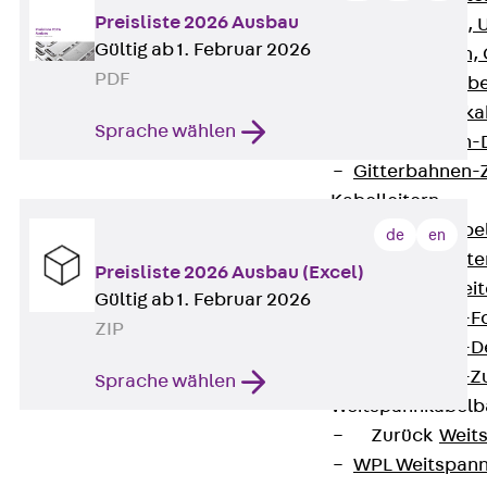
Preisliste 2026 Ausbau
G Gitterbahn, 
Gültig ab 1. Februar 2026
GI Gitterbahn,
PDF
GTD Gitterkabe
GTDW Gitterkab
Sprache wählen
Gitterbahnen-
Gitterbahnen-
Kabelleitern
Zurück
Kabel
de
en
LGG Kabelleiter
Preisliste 2026 Ausbau (Excel)
LGGS Kabelleite
Gültig ab 1. Februar 2026
Kabelleitern-F
ZIP
Kabelleitern-D
Kabelleitern-
Sprache wählen
Weitspannkabel
Zurück
Weit
WPL Weitspann