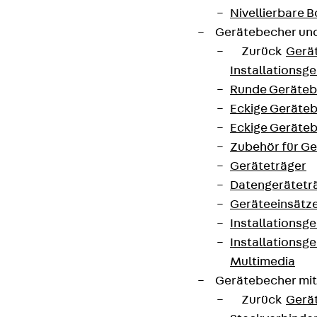
Nivellierbare
Gerätebecher und
Zurück
Gerä
Installationsg
Runde Geräteb
Eckige Geräte
Eckige Geräte
Zubehör für G
Geräteträger
Datengerätetr
Geräteeinsätz
Installationsg
Installationsg
Multimedia
Gerätebecher mi
Zurück
Gerä