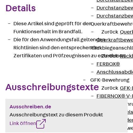
Durchstanzbe
Details
Durchstanzbew
Durchstanzbe
Diese Artikel sind geprüft für den
Querkraftbeweh
Funktionserhalt im Brandfall.
Zurück
Quer
Die für den Anwendungsfall geltenden
Querkraftbewe
Richtlinien sind den entsprechenden
Rückbiegeanschl
Zertifikaten und Prüfzeugnissen zu entnehmen.
Zurück
Rück
FERBOX®
Anschlussabdi
GFK-Bewehrung
Ausschreibungstexte
Zurück
GFK-
FIBERNOX® V
Edelstahlbewehr
Ausschreiben.de
Zurück
Edel
Ausschreibungstext zu diesem Produkt
Nichtrostender
Link öffnen
Mauerwerksbew