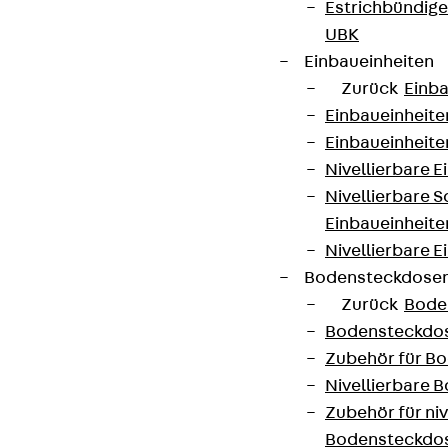
Estrichbündig
UBK
Einbaueinheiten
Zurück
Einba
Einbaueinheite
Einbaueinheite
Nivellierbare 
Nivellierbare 
Einbaueinheite
Nivellierbare E
Bodensteckdose
Zurück
Bode
Bodensteckdo
Zubehör für B
Nivellierbare
Zubehör für niv
Bodensteckdo