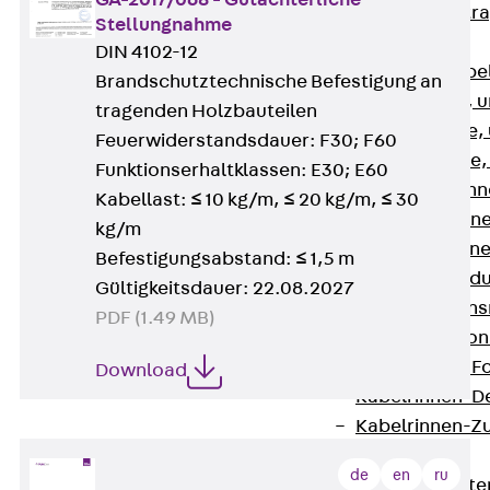
GA-2017/068 - Gutachterliche
Zurück
Kabeltr
Stellungnahme
Kabelrinnen
DIN 4102-12
Zurück
Kabe
Brandschutztechnische Befestigung an
R Kabelrinne, 
tragenden Holzbauteilen
RS Kabelrinne,
Feuerwiderstandsdauer: F30; F60
RG Kabelrinne,
Funktionserhaltklassen: E30; E60
RGM Kabelrinne
Kabellast: ≤ 10 kg/m, ≤ 20 kg/m, ≤ 30
RGS Kabelrinne
kg/m
RGL Kabelrinne
Befestigungsabstand: ≤ 1,5 m
löschwasserdu
Gültigkeitsdauer: 22.08.2027
RI Installation
PDF (1.49 MB)
RIS Installatio
Kabelrinnen-Fo
Download
Kabelrinnen-D
Kabelrinnen-Z
Gitterbahnen
de
en
ru
Zurück
Gitt