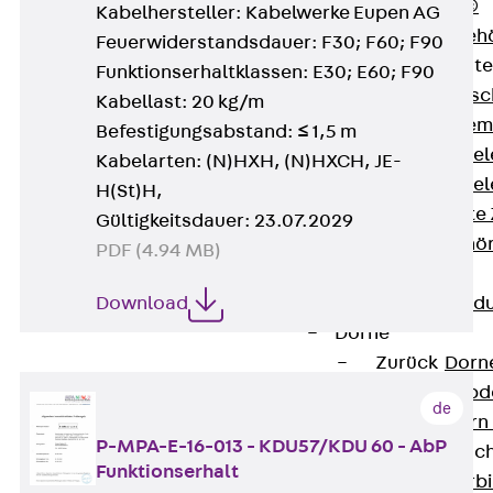
RAPIDOBAT®
Kabelhersteller: Kabelwerke Eupen AG
Schalrohre Zubeh
Feuerwiderstandsdauer: F30; F60; F90
Abschalelement
Funktionserhaltklassen: E30; E60; F90
Zurück
Absc
Kabellast: 20 kg/m
Polystyrolele
Befestigungsabstand: ≤ 1,5 m
Streckmetalle
Kabelarten: (N)HXH, (N)HXCH, JE-
Streckmetalle
H(St)H,
Abschalelemente
Gültigkeitsdauer: 23.07.2029
Schalungszubehö
PDF (4.94 MB)
Verbindung
Download
Zurück
Verbind
Dorne
Zurück
Dorn
Doppelschubd
de
Querkraftdorn
P-MPA-E-16-013 - KDU57/KDU 60 - AbP
Verbindungslasc
Funktionserhalt
Zurück
Verb