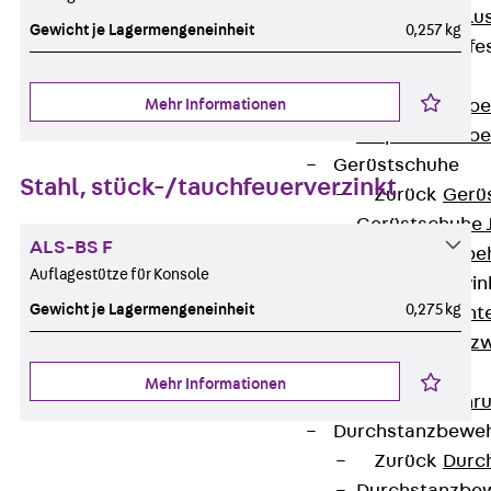
Maueranschlus
Gewicht je Lagermengeneinheit
0,257 kg
Trapezblechbefe
Zurück
Mehr Informationen
Trapezblechbe
Trapezblechbe
Gerüstschuhe
Stahl, stück-/tauchfeuerverzinkt
Zurück
Gerü
Gerüstschuhe 
ALS-BS F
Befestigungszube
Auflagestütze für Konsole
Kantenschutzwin
Gewicht je Lagermengeneinheit
0,275 kg
Zurück
Kant
Kantenschutzw
Bewehrung
Mehr Informationen
Zurück
Bewehr
Durchstanzbewe
Zurück
Durc