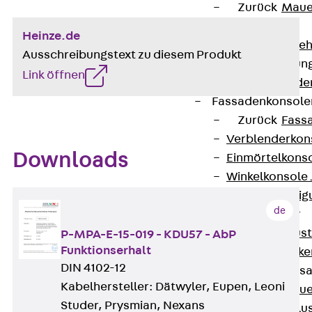
Zurück
Maue
GRIPRIP®
Heinze.de
Bewehrungszubeh
Ausschreibungstext zu diesem Produkt
Fassadenbefestigun
Link öffnen
Zurück
Fassade
Fassadenkonsol
Zurück
Fass
Verblenderkon
Downloads
Einmörtelkons
Winkelkonsole 
Fassadenbefestig
de
Brüstungsanker
Zurück
Brüs
P-MPA-E-15-019 - KDU57 - AbP
Funktionserhalt
Brüstungsanke
DIN 4102-12
Maueranschluss
Kabelhersteller: Dätwyler, Eupen, Leoni
Zurück
Maue
Studer, Prysmian, Nexans
Maueranschlu