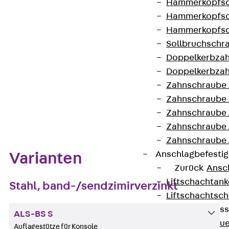
Hammerkopfsc
Hammerkopfsc
Kontakt aufnehmen
Hammerkopfsc
Sollbruchschr
Datenblatt herunterladen
Doppelkerbzah
Doppelkerbzah
Zahnschraube 
Zahnschraube 
Zum Abschnitt navigieren
Zahnschraube 
Zahnschraube
Zahnschraube 
Anschlagbefesti
Varianten
Zurück
Ansc
Liftschachtank
Stahl, band-/sendzimirverzinkt
Liftschachtsch
Maueranschlusss
ALS-BS S
Zurück
Maue
Auflagestütze für Konsole