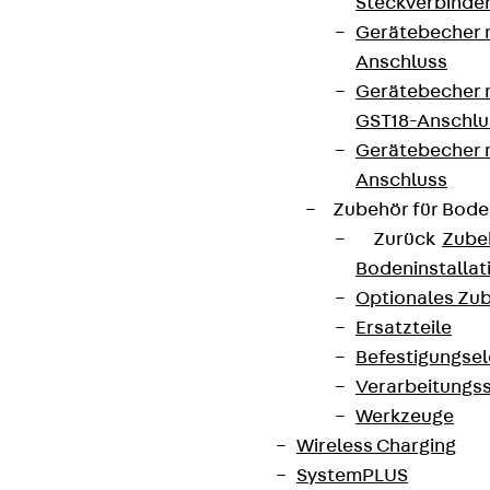
Steckverbinde
Gerätebecher 
Anschluss
Gerätebecher m
GST18-Anschlu
Gerätebecher
Anschluss
Zubehör für Bode
Zurück
Zube
Bodeninstalla
Optionales Zu
Ersatzteile
Befestigungse
Verarbeitungss
Werkzeuge
Wireless Charging
SystemPLUS