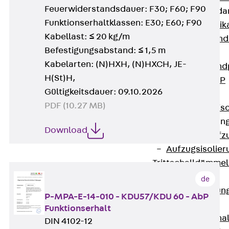
Feuerwiderstandsdauer: F30; F60; F90
Attika-Verblenda
Funktionserhaltklassen: E30; E60; F90
Zurück
Attik
Kabellast: ≤ 20 kg/m
Attikaverblend
Befestigungsabstand: ≤ 1,5 m
Windposts
Kabelarten: (N)HXH, (N)HXCH, JE-
Zurück
Wind
H(St)H,
Windpost JWP
Gültigkeitsdauer: 09.10.2026
Schallisolation
PDF (10.27 MB)
Zurück
Schallis
Aufzugsisolierun
Download
Zurück
Aufzu
Aufzugsisolier
Trittschalldämme
Schalung
de
Zurück
Schalun
P-MPA-E-14-010 - KDU57/KDU 60 - AbP
Schalrohre
Funktionserhalt
Zurück
Scha
DIN 4102-12