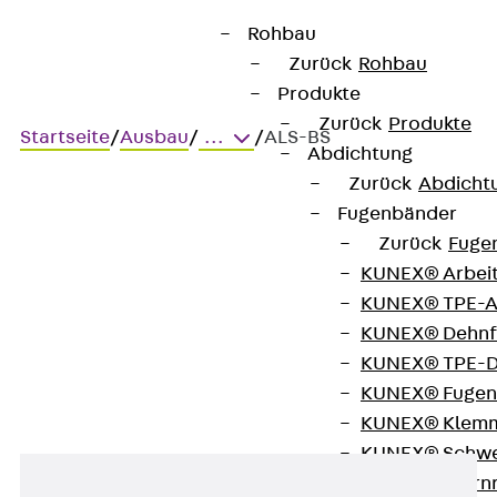
Rohbau
Zurück
Rohbau
Produkte
Zurück
Produkte
Startseite
/
Ausbau
/
...
/
ALS-BS
Abdichtung
Zurück
Abdicht
Fugenbänder
ALS-BS
Zurück
Fuge
KUNEX® Arbei
Auflagestütze für Konsole,
KUNEX® TPE-A
KUNEX® Dehnf
Funktionserhalt
KUNEX® TPE-D
KUNEX® Fugen
KUNEX® Klem
KUNEX® Schwe
KUNEX® Stern