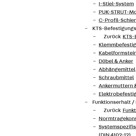
Wir informieren regelmäßig zu
I-Stiel-System
Produktneuheiten, Referenzen und aktuellen
PUK-STRUT-Mo
Themen.
C-Profil-Schie
KTS-Befestigung
Zurück
KTS-
Jetzt anmelden
Klemmbefesti
Kabelformstei
Dübel & Anker
Abhängemittel
Connect
Schraubmittel
Ankermuttern 
Elektrobefesti
Funktionserhalt 
Zurück
Funkt
Normtragekonst
Systemspezifis
(DIN 4102-12)