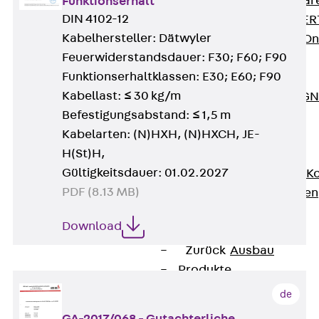
Zurück
Softwar
Funktionserhalt
DIN 4102-12
JORDAHL® EXPERT
Kabelhersteller: Dätwyler
JORDAHL® JVB Onl
Feuerwiderstandsdauer: F30; F60; F90
ISOCHECK
Funktionserhaltklassen: E30; E60; F90
ISODESIGN
Kabellast: ≤ 30 kg/m
FERBOX®-DESIGN 
Befestigungsabstand: ≤ 1,5 m
CAD und BIM
Kabelarten: (N)HXH, (N)HXCH, JE-
Services
H(St)H,
Zurück
Services
Gültigkeitsdauer: 01.02.2027
Beratung, Planung, K
PDF (8.13 MB)
Individuelle Lösungen
Referenzen
Download
Ausbau
Zurück
Ausbau
Produkte
Zurück
Produkte
de
Kabeltragsysteme