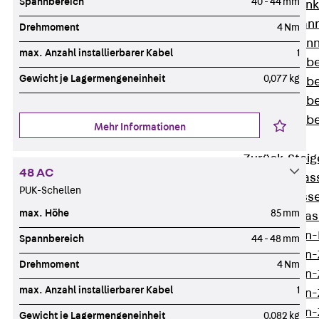
Spannbereich
40 - 44 mm
WL Weitspannka
WPR Weitspann
Drehmoment
4 Nm
WLR Weitspann
max. Anzahl installierbarer Kabel
1
Weitspannkabel
Gewicht je Lagermengeneinheit
0,077 kg
Weitspannkabe
Weitspannkabe
Weitspannkab
Mehr Informationen
Steigetrassen
Zurück
Steig
48 AC
STU Steigetrass
PUK-Schellen
ST Steigetrasse
max. Höhe
85 mm
LGG Steigetrass
Steigetrassen
Spannbereich
44 - 48 mm
Steigetrassen
Drehmoment
4 Nm
Steigetrassen
max. Anzahl installierbarer Kabel
1
Steigetrassen
Steigetrassen-
Gewicht je Lagermengeneinheit
0,082 kg