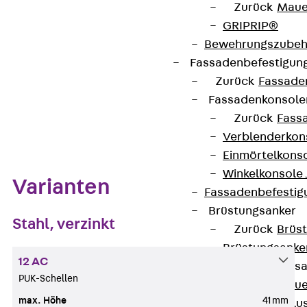
Zurück
Maue
Auf die Merkliste
GRIPRIP®
Datenblatt herunterladen
Bewehrungszubeh
Fassadenbefestigun
Zurück
Fassade
Fassadenkonsol
Zurück
Fass
Zum Abschnitt navigieren
Verblenderkon
Einmörtelkons
Winkelkonsole 
Varianten
Fassadenbefestig
Brüstungsanker
Stahl, verzinkt
Zurück
Brüs
Brüstungsanke
12 AC
Maueranschluss
PUK-Schellen
Zurück
Maue
max. Höhe
41 mm
Maueranschlu