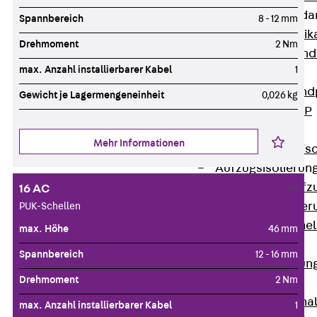
Attika-Verblenda
Spannbereich
8 - 12 mm
Zurück
Attik
Drehmoment
2 Nm
Attikaverblend
max. Anzahl installierbarer Kabel
1
Windposts
Zurück
Wind
Gewicht je Lagermengeneinheit
0,026 kg
Windpost JWP
Schallisolation
Mehr Informationen
Zurück
Schallis
Aufzugsisolierun
Zurück
Aufzu
16 AC
Aufzugsisolier
PUK-Schellen
Trittschalldämme
max. Höhe
46 mm
Schalung
Spannbereich
12 - 16 mm
Zurück
Schalun
Drehmoment
2 Nm
Schalrohre
Zurück
Scha
max. Anzahl installierbarer Kabel
1