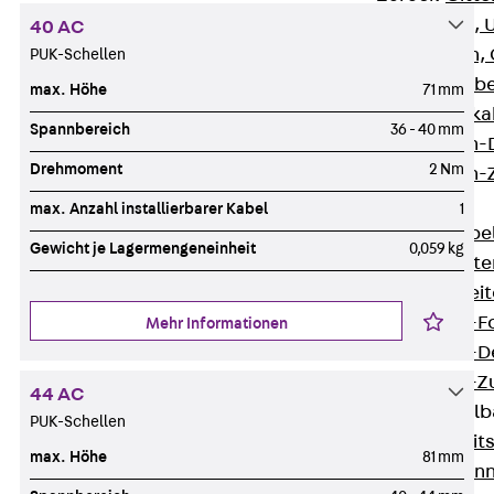
G Gitterbahn, 
40 AC
GI Gitterbahn,
PUK-Schellen
GTD Gitterkabe
max. Höhe
71 mm
GTDW Gitterkab
Spannbereich
36 - 40 mm
Gitterbahnen-
Drehmoment
2 Nm
Gitterbahnen-
Kabelleitern
max. Anzahl installierbarer Kabel
1
Zurück
Kabel
Gewicht je Lagermengeneinheit
0,059 kg
LGG Kabelleiter
LGGS Kabelleite
Kabelleitern-F
Mehr Informationen
Kabelleitern-D
Kabelleitern-
44 AC
Weitspannkabel
PUK-Schellen
Zurück
Weit
max. Höhe
81 mm
WPL Weitspann