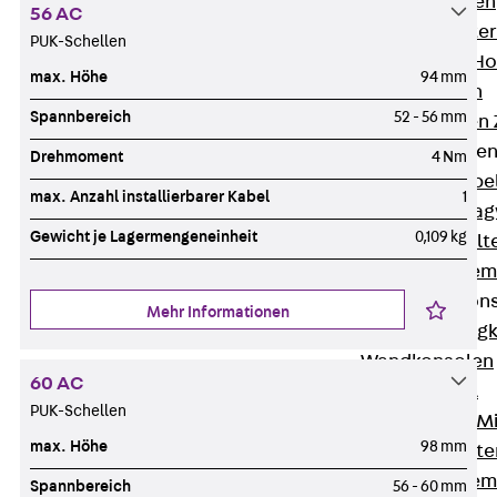
HK Kabelhaken
56 AC
KH Kabelhalter
PUK-Schellen
Hohlleiter-/H
max. Höhe
94 mm
Kabelwannen
Spannbereich
52 - 56 mm
Kabelschellen
Kabeltragwanne
Drehmoment
4 Nm
Zurück
Kabe
max. Anzahl installierbarer Kabel
1
KTW Kabeltra
Gewicht je Lagermengeneinheit
0,109 kg
KBH Kabelhalt
Schutzrohrsyste
Tragkonstruktio
Mehr Informationen
Zurück
Trag
Wandkonsolen
60 AC
Deckenbügel
PUK-Schellen
Zentral- und 
max. Höhe
98 mm
W-Profil-Syst
U-Stiel-System
Spannbereich
56 - 60 mm