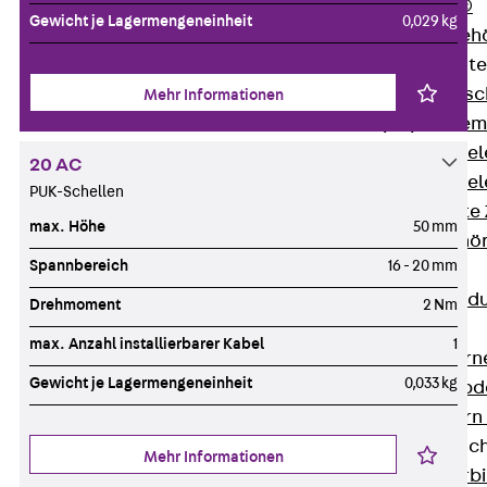
RAPIDOBAT®
Gewicht je Lagermengeneinheit
0,029 kg
Schalrohre Zubeh
Abschalelement
Zurück
Absc
Mehr Informationen
Polystyrolele
Streckmetalle
20 AC
Streckmetalle
PUK-Schellen
Abschalelemente
max. Höhe
50 mm
Schalungszubehö
Spannbereich
16 - 20 mm
Verbindung
Zurück
Verbind
Drehmoment
2 Nm
Dorne
max. Anzahl installierbarer Kabel
1
Zurück
Dorn
Gewicht je Lagermengeneinheit
0,033 kg
Doppelschubd
Querkraftdorn
Verbindungslasc
Mehr Informationen
Zurück
Verb