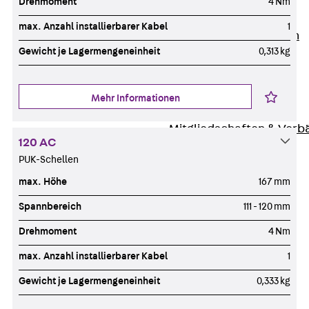
Drehmoment
4 Nm
Unternehmen
max. Anzahl installierbarer Kabel
1
Zurück
Unternehmen
Gewicht je Lagermengeneinheit
0,313 kg
Über PohlCon
Werte & Philosophie
Service & Qualität
Mehr Informationen
Unsere Geschichte
Mitgliedschaften & Verb
120 AC
Aktuelles
PUK-Schellen
Zurück
Aktuelles
max. Höhe
167 mm
News
Events
Spannbereich
111 - 120 mm
Kontakt
Drehmoment
4 Nm
Zurück
Kontakt
max. Anzahl installierbarer Kabel
1
Ansprechpersonen
Technische Beratung
Gewicht je Lagermengeneinheit
0,333 kg
Standorte