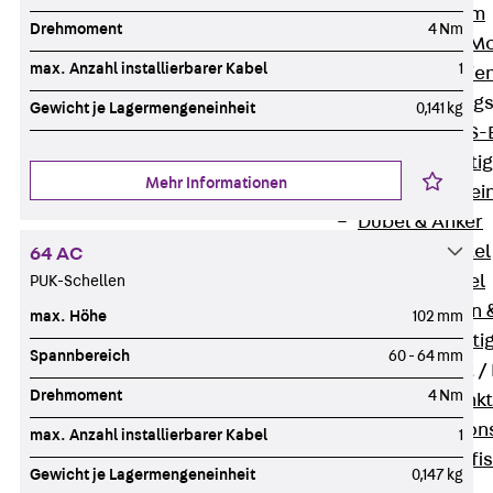
I-Stiel-System
Drehmoment
4 Nm
PUK-STRUT-Mo
max. Anzahl installierbarer Kabel
1
C-Profil-Schie
KTS-Befestigung
Gewicht je Lagermengeneinheit
0,141 kg
Zurück
KTS-
Klemmbefesti
Mehr Informationen
Kabelformstei
Dübel & Anker
Abhängemittel
64 AC
Schraubmittel
PUK-Schellen
Ankermuttern 
max. Höhe
102 mm
Elektrobefesti
Spannbereich
60 - 64 mm
Funktionserhalt 
Drehmoment
4 Nm
Zurück
Funkt
Normtragekonst
max. Anzahl installierbarer Kabel
1
Systemspezifis
Gewicht je Lagermengeneinheit
0,147 kg
(DIN 4102-12)