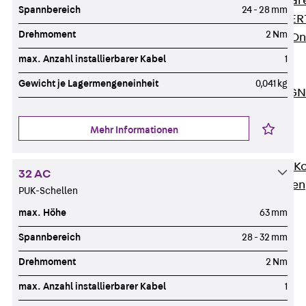
Zurück
Softwar
Spannbereich
24 - 28 mm
JORDAHL® EXPERT
Drehmoment
2 Nm
JORDAHL® JVB Onl
ISOCHECK
max. Anzahl installierbarer Kabel
1
ISODESIGN
Gewicht je Lagermengeneinheit
0,041 kg
FERBOX®-DESIGN 
CAD und BIM
Services
Mehr Informationen
Zurück
Services
Beratung, Planung, K
32 AC
Individuelle Lösungen
PUK-Schellen
Referenzen
max. Höhe
63 mm
Ausbau
Spannbereich
28 - 32 mm
Zurück
Ausbau
Produkte
Drehmoment
2 Nm
Zurück
Produkte
max. Anzahl installierbarer Kabel
1
Kabeltragsysteme