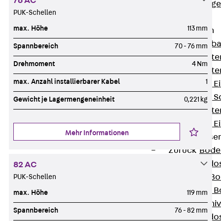
76 AC
Estrichbündig
PUK-Schellen
UBK
max. Höhe
113 mm
Einbaueinheiten
Zurück
Einba
Spannbereich
70 - 76 mm
Einbaueinheite
Drehmoment
4 Nm
Einbaueinheite
max. Anzahl installierbarer Kabel
1
Nivellierbare 
Nivellierbare 
Gewicht je Lagermengeneinheit
0,221 kg
Einbaueinheite
Nivellierbare E
Mehr Informationen
Bodensteckdose
Zurück
Bode
Bodensteckdo
82 AC
Zubehör für B
PUK-Schellen
Nivellierbare
max. Höhe
119 mm
Zubehör für niv
Spannbereich
76 - 82 mm
Bodensteckdo