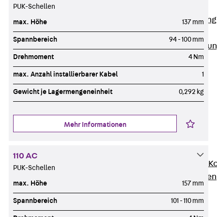
Anwendungsgebiete
PUK-Schellen
Zurück
Anwendung
max. Höhe
137 mm
Industrieanlagen
Spannbereich
94 - 100 mm
Bodengeführte Leitu
Drehmoment
4 Nm
Rechenzentrum
Tunnel
max. Anzahl installierbarer Kabel
1
Funktionserhalt
Gewicht je Lagermengeneinheit
0,292 kg
Dachflächen
Services
Zurück
Services
Mehr Informationen
CAD und BIM
Montage
110 AC
Beratung, Planung, K
PUK-Schellen
Individuelle Lösungen
max. Höhe
157 mm
Referenzen
Spannbereich
101 - 110 mm
Referenzen
Downloads