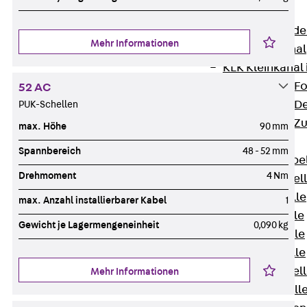
Bodenkanäle
Zurück
Bode
Mehr Informationen
BK Bodenkanal
KLK Kleinkanal 
Bodenkanal-Fo
52 AC
Bodenkanal-De
PUK-Schellen
Bodenkanal-Z
max. Höhe
90 mm
Kabelschellen
Spannbereich
48 - 52 mm
Zurück
Kabe
Drehmoment
4 Nm
AC Kabelschel
H Kabelschelle
max. Anzahl installierbarer Kabel
1
S Kabelschelle
Gewicht je Lagermengeneinheit
0,090 kg
B Kabelschelle
U Kabelschelle
RU Kabelschel
Mehr Informationen
W Kabelschell