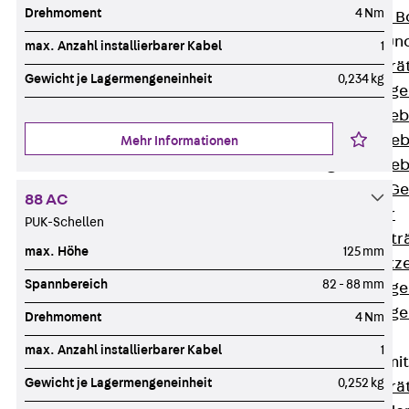
Drehmoment
4 Nm
Nivellierbare
Gerätebecher und
max. Anzahl installierbarer Kabel
1
Zurück
Gerä
Gewicht je Lagermengeneinheit
0,234 kg
Installationsg
Runde Geräteb
Eckige Geräte
Mehr Informationen
Eckige Geräte
Zubehör für G
88 AC
Geräteträger
PUK-Schellen
Datengerätetr
max. Höhe
125 mm
Geräteeinsätz
Spannbereich
82 - 88 mm
Installationsg
Installationsg
Drehmoment
4 Nm
Multimedia
max. Anzahl installierbarer Kabel
1
Gerätebecher mi
Gewicht je Lagermengeneinheit
0,252 kg
Zurück
Gerä