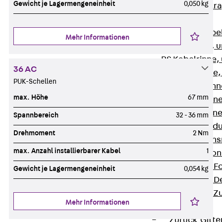
Gewicht je Lagermengeneinheit
0,050 kg
Zurück
Kabeltr
Kabelrinnen
Zurück
Kabe
Mehr Informationen
R Kabelrinne, 
RS Kabelrinne,
36 AC
RG Kabelrinne,
PUK-Schellen
RGM Kabelrinne
max. Höhe
67 mm
RGS Kabelrinne
RGL Kabelrinne
Spannbereich
32 - 36 mm
löschwasserdu
Drehmoment
2 Nm
RI Installation
max. Anzahl installierbarer Kabel
1
RIS Installatio
Kabelrinnen-Fo
Gewicht je Lagermengeneinheit
0,054 kg
Kabelrinnen-D
Kabelrinnen-Z
Mehr Informationen
Gitterbahnen
Zurück
Gitt