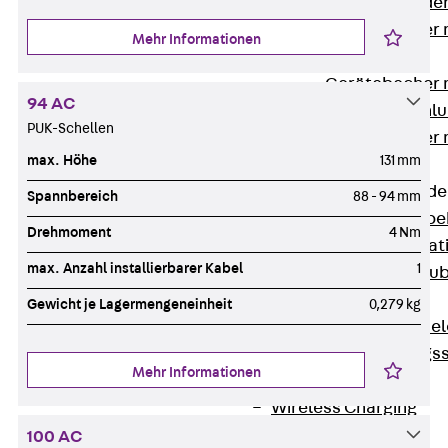
Steckverbinde
Gerätebecher 
Mehr Informationen
Anschluss
Gerätebecher m
94 AC
GST18-Anschlu
PUK-Schellen
Gerätebecher
max. Höhe
131 mm
Anschluss
Zubehör für Bode
Spannbereich
88 - 94 mm
Zurück
Zube
Drehmoment
4 Nm
Bodeninstalla
max. Anzahl installierbarer Kabel
1
Optionales Zu
Ersatzteile
Gewicht je Lagermengeneinheit
0,279 kg
Befestigungse
Verarbeitungss
Mehr Informationen
Werkzeuge
Wireless Charging
SystemPLUS
100 AC