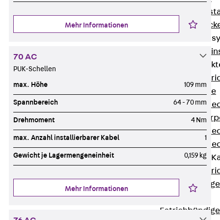
Fluchtweginsta
Zwischendecke
Mehr Informationen
Bodeninstallations
Zurück
Bodenin
70 AC
Estrichüberdeck
PUK-Schellen
Zurück
Estr
max. Höhe
109 mm
Kanalsysteme
Spannbereich
64 - 70 mm
Estrichüberde
Schalungskörp
Drehmoment
4 Nm
Estrichüberde
max. Anzahl installierbarer Kabel
1
Estrichüberde
Gewicht je Lagermengeneinheit
0,159 kg
Estrichbündige 
Zurück
Estr
Estrichbündig
Mehr Informationen
CHALI
Estrichbündig