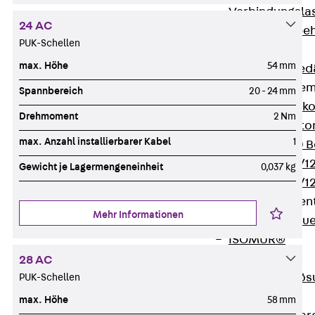
Verbindungsla
24 AC
Verbindungszube
PUK-Schellen
Wärmedämmung
max. Höhe
54 mm
Zurück
Wärmed
Balkondämmele
Spannbereich
20 - 24 mm
Zurück
Balk
Drehmoment
2 Nm
ISOPRO® Beto
max. Anzahl installierbarer Kabel
1
ISOPRO® 120 B
ISOPRO® 80/12
Gewicht je Lagermengeneinheit
0,037 kg
ISOPRO® 80/12
Mauerfußelemen
Mehr Informationen
Zurück
Maue
ISOMUR®
Digitale Lösungen
28 AC
Zurück
Digitale Lö
PUK-Schellen
Software
max. Höhe
58 mm