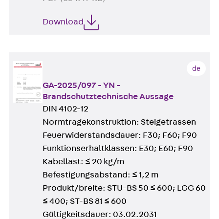
Download
de
GA-2025/097 - YN -
Brandschutztechnische Aussage
DIN 4102-12
Normtragekonstruktion: Steigetrassen
Feuerwiderstandsdauer: F30; F60; F90
Funktionserhaltklassen: E30; E60; F90
Kabellast: ≤ 20 kg/m
Befestigungsabstand: ≤ 1,2 m
Produkt/breite: STU-BS 50 ≤ 600; LGG 60
≤ 400; ST-BS 81 ≤ 600
Gültigkeitsdauer: 03.02.2031