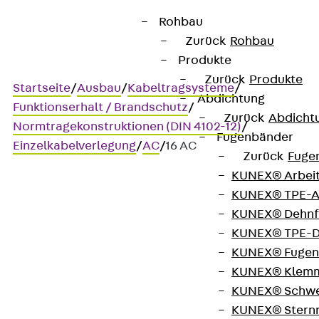
Rohbau
Zurück
Rohbau
Produkte
Zurück
Produkte
Startseite
/
Ausbau
/
Kabeltragsysteme
/
Abdichtung
Funktionserhalt / Brandschutz
/
Zurück
Abdicht
Normtragekonstruktionen (DIN 4102-12)
/
Fugenbänder
Einzelkabelverlegung
/
AC
/
16 AC
Zurück
Fuge
KUNEX® Arbei
KUNEX® TPE-A
Art.-Nr. 16 AC
KUNEX® Dehnf
PUK-Schellen
KUNEX® TPE-D
KUNEX® Fugen
Kabelschelle zur
KUNEX® Klem
KUNEX® Schwe
Befestigung an C-
KUNEX® Stern