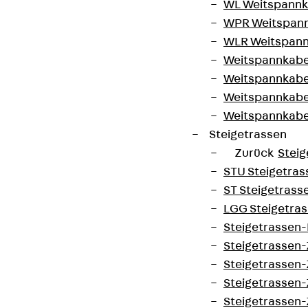
WL Weitspannka
WPR Weitspann
WLR Weitspann
Weitspannkabel
Weitspannkabe
Weitspannkabe
Weitspannkab
Steigetrassen
Zurück
Steig
STU Steigetrass
ST Steigetrasse
LGG Steigetrass
Steigetrassen
Steigetrassen
Steigetrassen
Steigetrassen
Steigetrassen-