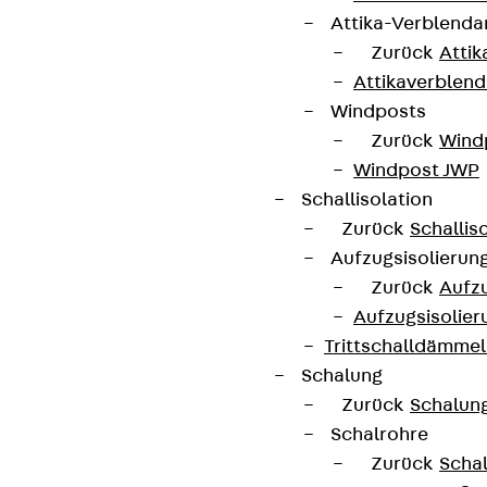
Attika-Verblenda
Zurück
Attik
Connect
Attikaverblend
Windposts
Zurück
Wind
Windpost JWP
Schallisolation
Zurück
Schallis
Aufzugsisolierun
Zurück
Aufzu
Aufzugsisolier
Trittschalldämme
Schalung
Partner von Anfang bis Zukunft.
Zurück
Schalun
Schalrohre
Zurück
Scha