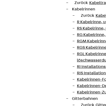
Zurück
Kabeltr
Kabelrinnen
Zurück
Kabe
R Kabelrinne, 
RS Kabelrinne,
RG Kabelrinne,
RGM Kabelrinne
RGS Kabelrinne
RGL Kabelrinne
löschwasserdu
RI Installation
RIS Installatio
Kabelrinnen-Fo
Kabelrinnen-D
Kabelrinnen-Z
Gitterbahnen
Zurück
Gitt