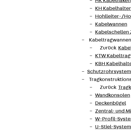
HK Kabelhaken
KH Kabelhalter
Hohlleiter-/H
Kabelwannen
Kabelschellen
Kabeltragwanne
Zurück
Kabe
KTW Kabeltra
KBH Kabelhalt
Schutzrohrsyste
Tragkonstruktio
Zurück
Trag
Wandkonsolen
Deckenbügel
Zentral- und 
W-Profil-Syst
U-Stiel-System