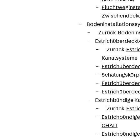
Fluchtweginsta
Zwischendecke
Bodeninstallations
Zurück
Bodenin
Estrichüberdeck
Zurück
Estr
Kanalsysteme
Estrichüberde
Schalungskörp
Estrichüberde
Estrichüberde
Estrichbündige 
Zurück
Estr
Estrichbündig
CHALI
Estrichbündig