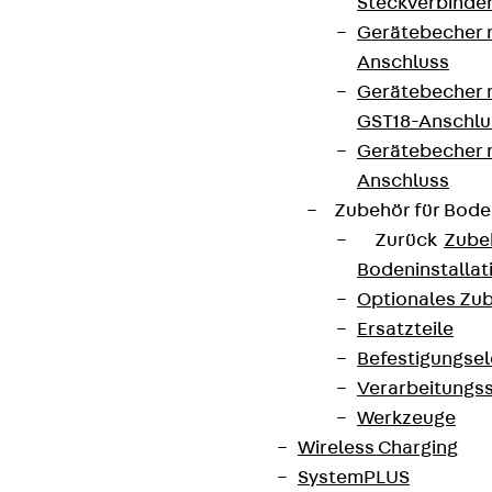
Steckverbinde
Gerätebecher 
Anschluss
Gerätebecher m
GST18-Anschlu
Gerätebecher
Anschluss
Zubehör für Bode
Zurück
Zube
Bodeninstalla
Optionales Zu
Ersatzteile
Befestigungse
Verarbeitungss
Werkzeuge
Wireless Charging
SystemPLUS