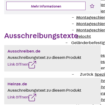
Montageschien
Mehr Informationen
Montageschien
Montageschien
Montageschien
Montageschien
Ausschreibungstexte
gelocht
Geländerbefesti
Zurück
Ausschreiben.de
Geländerbefes
Ausschreibungstext zu diesem Produkt
Geländerbefes
Link öffnen
Spezialschraube
Zurück
Spez
Hakenkopfschr
Heinze.de
Hakenkopfschr
Ausschreibungstext zu diesem Produkt
Sollbruchschr
Link öffnen
Hakenkopfschr