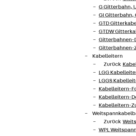
G Gitterbahn, 
GI Gitterbahn,
GTD Gitterkabe
GTDW Gitterkab
Gitterbahnen-
Gitterbahnen-
Kabelleitern
Zurück
Kabel
LGG Kabelleiter
LGGS Kabelleite
Kabelleitern-F
Kabelleitern-D
Kabelleitern-
Weitspannkabel
Zurück
Weit
WPL Weitspann