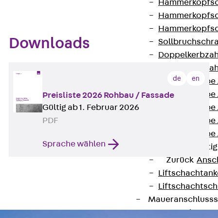
Hammerkopfsc
Hammerkopfsc
Hammerkopfsc
Downloads
Sollbruchschr
Doppelkerbzah
Doppelkerbzah
de
en
Zahnschraube 
Zahnschraube 
Preisliste 2026 Rohbau / Fassade
Gültig ab 1. Februar 2026
Zahnschraube 
PDF
Zahnschraube
Zahnschraube 
Sprache wählen
Anschlagbefesti
Zurück
Ansc
Liftschachtank
Liftschachtsch
Maueranschlusss
Zurück
Maue