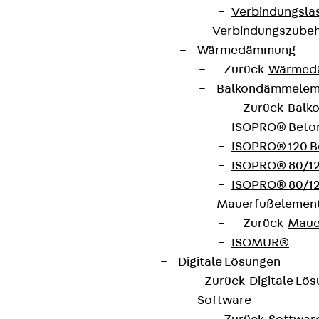
Verbindungsla
Verbindungszube
Wärmedämmung
Zurück
Wärmed
Balkondämmele
Zurück
Balk
ISOPRO® Beto
ISOPRO® 120 B
ISOPRO® 80/12
ISOPRO® 80/12
Mauerfußelemen
Zurück
Maue
ISOMUR®
Digitale Lösungen
Zurück
Digitale Lö
Software