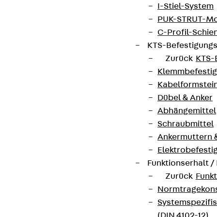
I-Stiel-System
PUK-STRUT-Mo
C-Profil-Schie
KTS-Befestigung
Zurück
KTS-
Klemmbefesti
Kabelformstei
Dübel & Anker
Abhängemittel
Schraubmittel
Ankermuttern 
Elektrobefesti
Funktionserhalt 
Zurück
Funkt
Normtragekonst
Systemspezifis
(DIN 4102-12)