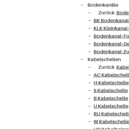
Bodenkanäle
Zurück
Bode
BK Bodenkanal
KLK Kleinkanal 
Bodenkanal-Fo
Bodenkanal-De
Bodenkanal-Z
Kabelschellen
Zurück
Kabe
AC Kabelschel
H Kabelschelle
S Kabelschelle
B Kabelschelle
U Kabelschelle
RU Kabelschel
W Kabelschell