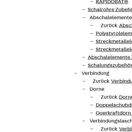
RAPIDOBAT®
Schalrohre Zubeh
AGB
Abschalelement
Zurück
Absc
Cookie-Einstellungen
Polystyrolele
Hinweisgebersystem
Streckmetalle
Datenschutz
Streckmetalle
Abschalelemente
Impressum
Schalungszubehö
Verbindung
Zurück
Verbind
Dorne
Zurück
Dorn
Doppelschubd
Querkraftdorn
Verbindungslasc
Zurück
Verb