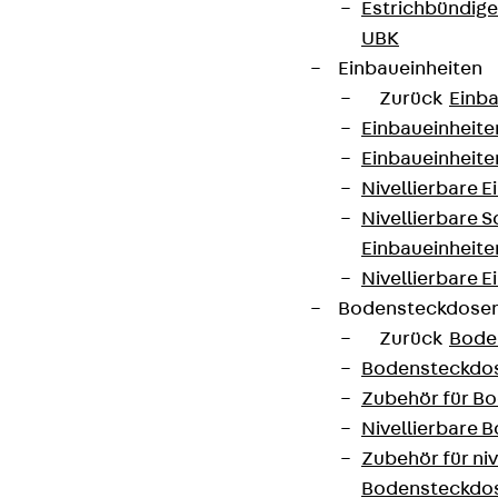
Estrichbündig
UBK
Einbaueinheiten
Zurück
Einba
Einbaueinheite
Einbaueinheite
Nivellierbare 
Nivellierbare 
Einbaueinheite
Nivellierbare E
Bodensteckdose
Zurück
Bode
Bodensteckdo
Zubehör für B
Nivellierbare
Zubehör für niv
Bodensteckdo