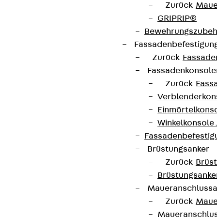
Zurück
Maue
contact@pohlcon.com
GRIPRIP®
Bewehrungszubeh
+49 30 68283-04
Fassadenbefestigun
Zurück
Fassade
Fassadenkonsol
Zurück
Fass
Verblenderkon
Einmörtelkons
Newsletter
Winkelkonsole 
Wir informieren regelmäßig zu
Fassadenbefestig
Produktneuheiten, Referenzen und aktuellen
Brüstungsanker
Themen.
Zurück
Brüs
Brüstungsanke
Maueranschluss
Jetzt anmelden
Zurück
Maue
Maueranschlu