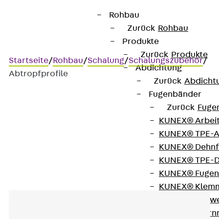
Rohbau
Zurück
Rohbau
Produkte
Zurück
Produkte
Startseite
/
Rohbau
/
Schalung
/
Schalungszubehör
/
Abdichtung
Abtropfprofile
Zurück
Abdicht
Fugenbänder
Zurück
Fuge
Abtropfprofile
KUNEX® Arbei
KUNEX® TPE-A
Leiste mit Abtropfprofil
KUNEX® Dehnf
KUNEX® TPE-D
KUNEX® Fugen
KUNEX® Klem
KUNEX® Schwe
KUNEX® Stern