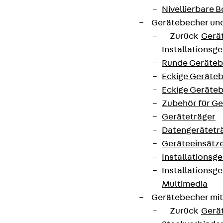
Nivellierbare
Gerätebecher und
Zurück
Gerä
Installationsg
Runde Geräteb
Eckige Geräte
Eckige Geräte
Zubehör für G
Geräteträger
Datengerätetr
Geräteeinsätz
Installationsg
Installationsg
Multimedia
Gerätebecher mi
Zurück
Gerä