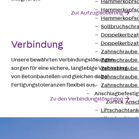
Hammerkopfsc
Hammerkopfsc
Zur Aufzugisolierung
Hammerkopfsc
Sollbruchschr
Doppelkerbzah
Verbindung
Doppelkerbzah
Zahnschraube 
Unsere bewährten Verbindungslösungen
Zahnschraube 
sorgen für eine sichere, langlebige Verbindung
Zahnschraube 
von Betonbauteilen und gleichen dabei
Zahnschraube
Fertigungstoleranzen flexibel aus.
Zahnschraube 
Anschlagbefesti
Zu den Verbindungslösungen
Zurück
Ansc
Liftschachtank
Liftschachtsch
Maueranschlusss
Zurück
Maue