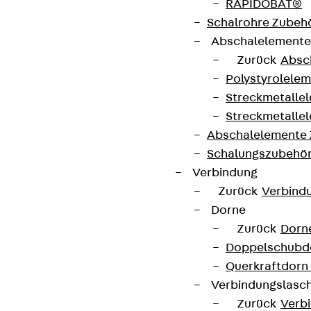
Cookie-Einstellungen
RAPIDOBAT®
Schalrohre Zubeh
Hinweisgebersystem
Abschalelement
Datenschutz
Zurück
Absc
Impressum
Polystyrolele
Streckmetalle
Streckmetalle
Abschalelemente
Schalungszubehö
Verbindung
Zurück
Verbind
Dorne
Zurück
Dorn
Doppelschubd
Querkraftdorn
Verbindungslasc
Zurück
Verb