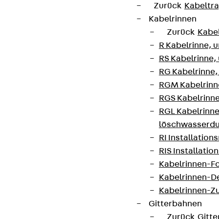
Zurück
Kabeltr
Kabelrinnen
Zurück
Kabe
R Kabelrinne, 
RS Kabelrinne,
RG Kabelrinne,
RGM Kabelrinne
RGS Kabelrinne
RGL Kabelrinne
löschwasserdu
RI Installation
RIS Installatio
Kabelrinnen-Fo
Kabelrinnen-D
Kabelrinnen-Z
Gitterbahnen
Zurück
Gitt