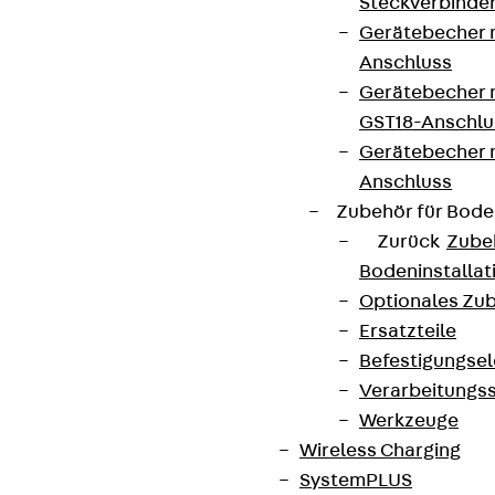
Steckverbinde
Gerätebecher 
Anschluss
Gerätebecher m
GST18-Anschlu
Gerätebecher
Anschluss
Zubehör für Bode
Zurück
Zube
Bodeninstalla
Optionales Zu
Ersatzteile
Befestigungse
Verarbeitungss
Werkzeuge
Wireless Charging
SystemPLUS