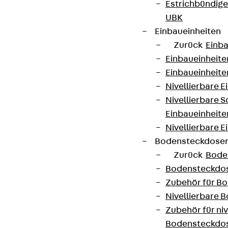
Estrichbündig
UBK
Einbaueinheiten
Zurück
Einba
Einbaueinheite
Einbaueinheite
Nivellierbare 
Nivellierbare 
Einbaueinheite
Nivellierbare E
Bodensteckdose
Zurück
Bode
Bodensteckdo
Zubehör für B
Nivellierbare
Zubehör für niv
Bodensteckdo