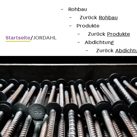
Rohbau
Zurück
Rohbau
Produkte
Zurück
Produkte
Startseite
/
JORDAHL
Abdichtung
Zurück
Abdicht
Fugenbänder
Zurück
Fuge
KUNEX® Arbei
KUNEX® TPE-A
KUNEX® Dehnf
KUNEX® TPE-D
KUNEX® Fugen
KUNEX® Klem
KUNEX® Schwe
KUNEX® Stern