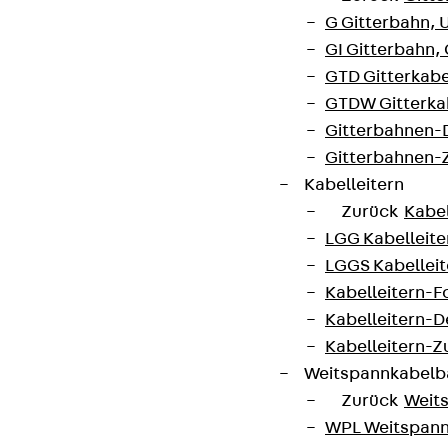
G Gitterbahn, 
GI Gitterbahn,
GTD Gitterkabe
GTDW Gitterkab
Gitterbahnen-
Gitterbahnen-
Kabelleitern
Zurück
Kabel
LGG Kabelleiter
LGGS Kabelleite
Kabelleitern-F
Kabelleitern-D
Kabelleitern-
Weitspannkabel
Zurück
Weit
WPL Weitspann