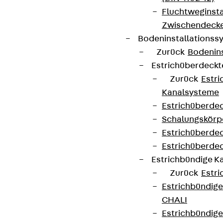
Fluchtweginsta
Zwischendecke
Bodeninstallations
Zurück
Bodenin
Estrichüberdeck
Zurück
Estr
Kanalsysteme
Estrichüberde
Schalungskörp
Estrichüberde
Estrichüberde
Estrichbündige 
Zurück
Estr
Estrichbündig
CHALI
Estrichbündig