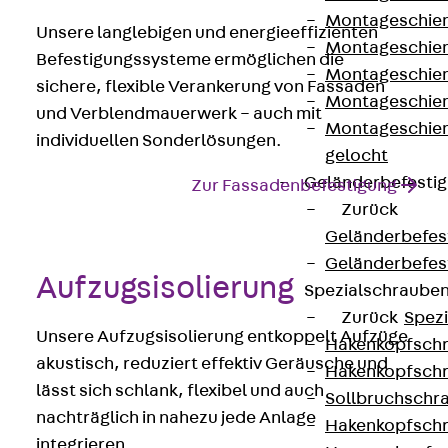
Montageschien
Unsere langlebigen und energieeffizienten
Montageschien
Befestigungssysteme ermöglichen die
Montageschien
sichere, flexible Verankerung von Fassaden
Montageschien
und Verblendmauerwerk – auch mit
Montageschien
individuellen Sonderlösungen.
gelocht
Geländerbefesti
Zur Fassadenbefestigung
Zurück
Geländerbefes
Geländerbefes
Aufzugsisolierung
Spezialschraube
Zurück
Spez
Unsere Aufzugsisolierung entkoppelt Aufzüge
Hakenkopfschr
akustisch, reduziert effektiv Geräusche und
Hakenkopfschr
lässt sich schlank, flexibel und auch
Sollbruchschr
nachträglich in nahezu jede Anlage
Hakenkopfschr
integrieren.