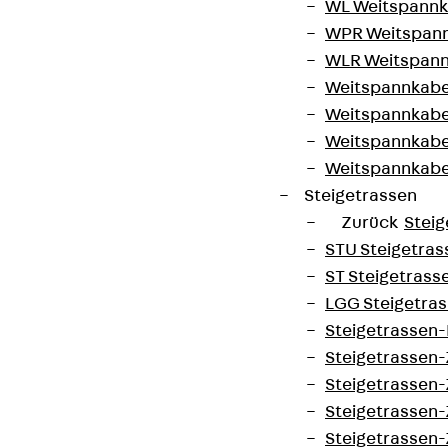
WL Weitspannka
WPR Weitspann
WLR Weitspann
Weitspannkabel
Weitspannkabe
Weitspannkabe
Weitspannkab
Steigetrassen
Zurück
Steig
STU Steigetrass
ST Steigetrasse
LGG Steigetrass
Steigetrassen
Steigetrassen
Steigetrassen
Steigetrassen
Steigetrassen-