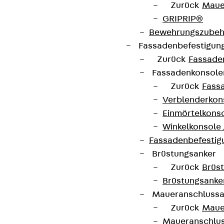
Zurück
Maue
GRIPRIP®
Bewehrungszubeh
Fassadenbefestigun
Zurück
Fassade
Newsletter
Fassadenkonsol
Zurück
Fass
Wir informieren regelmäßig zu
Verblenderkon
Produktneuheiten, Referenzen und aktuellen
Einmörtelkons
Themen.
Winkelkonsole 
Fassadenbefestig
Brüstungsanker
Jetzt anmelden
Zurück
Brüs
Brüstungsanke
Maueranschluss
Zurück
Maue
Connect
Maueranschlu