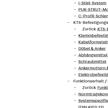
I-Stiel-System
PUK-STRUT-Mo
C-Profil-Schie
KTS-Befestigung
Zurück
KTS-
Klemmbefesti
Kabelformstei
Dübel & Anker
Abhängemittel
Schraubmittel
Ankermuttern 
Elektrobefesti
Funktionserhalt 
Zurück
Funkt
Normtragekonst
Systemspezifis
(DIN 4102-12)