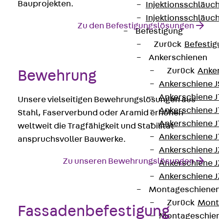
Bauprojekten.
Injektionsschläuc
Injektionsschläuc
Zu den Befestigungslösungen
Befestigung
Zurück
Befestig
Ankerschienen
Zurück
Anke
Bewehrung
Ankerschiene J
Ankerschiene 
Unsere vielseitigen Bewehrungslösungen aus
Ankerschiene J
Stahl, Faserverbund oder Aramid erhöhen
Ankerschiene J
weltweit die Tragfähigkeit und Stabilität
Ankerschiene J
anspruchsvoller Bauwerke.
Ankerschiene J
Zu unseren Bewehrungslösungen
Ankerschiene J
Ankerschiene J
Montageschiene
Zurück
Mont
Fassadenbefestigung
Montageschie