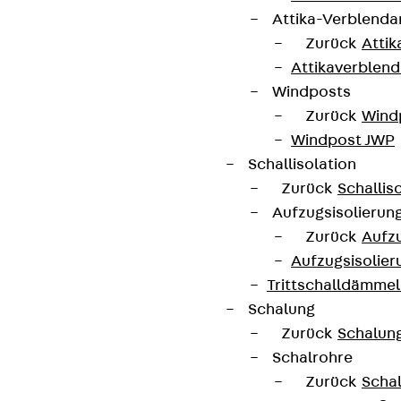
Attika-Verblenda
Zurück
Attik
Attikaverblend
Windposts
Zurück
Wind
Windpost JWP
Schallisolation
Zurück
Schallis
Aufzugsisolierun
Zurück
Aufzu
Partner von Anfang bis Zukunft.
Aufzugsisolier
Trittschalldämme
Schalung
Zurück
Schalun
Schalrohre
AGB
Zurück
Scha