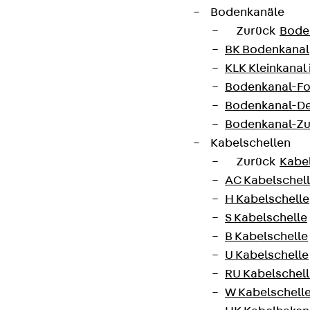
Bodenkanäle
Zurück
Bode
BK Bodenkanal
KLK Kleinkanal 
Bodenkanal-Fo
Bodenkanal-De
Bodenkanal-Z
Kabelschellen
Zurück
Kabe
AC Kabelschel
H Kabelschelle
S Kabelschelle
B Kabelschelle
U Kabelschelle
RU Kabelschel
W Kabelschell