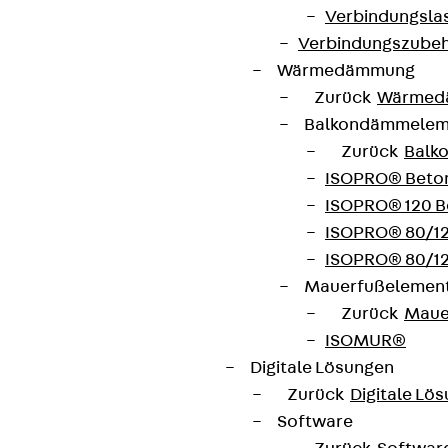
Verbindungsla
Verbindungszube
Wärmedämmung
Zurück
Wärmed
Balkondämmele
Zurück
Balk
ISOPRO® Beto
ISOPRO® 120 B
ISOPRO® 80/12
ISOPRO® 80/12
Mauerfußelemen
Zurück
Maue
ISOMUR®
Digitale Lösungen
Zurück
Digitale Lö
Software