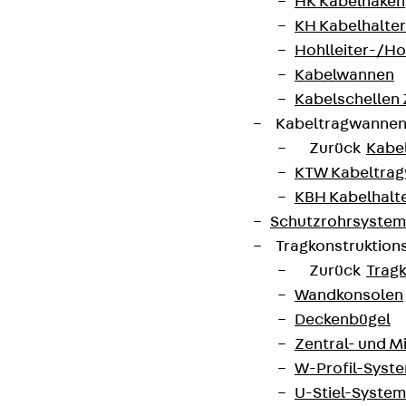
HK Kabelhaken
KH Kabelhalter
Hohlleiter-/H
Kabelwannen
Kabelschellen
Kabeltragwanne
Zurück
Kabe
KTW Kabeltra
KBH Kabelhalt
Schutzrohrsyste
Tragkonstruktio
Zurück
Trag
Wandkonsolen
Deckenbügel
Zentral- und 
W-Profil-Syst
U-Stiel-System