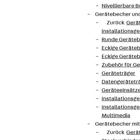
Nivellierbare
Gerätebecher und
Zurück
Gerä
Installationsg
Runde Geräteb
Eckige Geräte
Eckige Geräte
Zubehör für G
Geräteträger
Datengerätetr
Geräteeinsätz
Installationsg
Installationsg
Multimedia
Gerätebecher mi
Zurück
Gerä