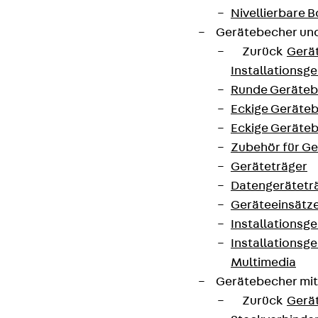
Nivellierbare
Gerätebecher und
Zurück
Gerä
Installationsg
Runde Geräteb
Eckige Geräte
Eckige Geräte
Zubehör für G
Geräteträger
Datengerätetr
Geräteeinsätz
Installationsg
Installationsg
Multimedia
Gerätebecher mi
Zurück
Gerä