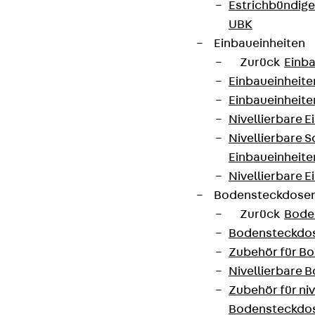
Estrichbündig
UBK
Einbaueinheiten
Zurück
Einba
Einbaueinheite
Einbaueinheite
Nivellierbare 
Nivellierbare 
Einbaueinheite
Nivellierbare E
Bodensteckdose
Zurück
Bode
Bodensteckdo
Zubehör für B
Nivellierbare
Zubehör für niv
Bodensteckdo