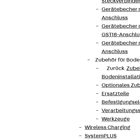
Steckverbinde
Gerätebecher 
Anschluss
Gerätebecher m
GST18-Anschlu
Gerätebecher
Anschluss
Zubehör für Bode
Zurück
Zube
Bodeninstalla
Optionales Zu
Ersatzteile
Befestigungse
Verarbeitungss
Werkzeuge
Wireless Charging
SystemPLUS