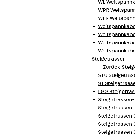
WL Weitspannka
WPR Weitspann
WLR Weitspann
Weitspannkabel
Weitspannkabe
Weitspannkabe
Weitspannkab
Steigetrassen
Zurück
Steig
STU Steigetrass
ST Steigetrasse
LGG Steigetrass
Steigetrassen
Steigetrassen
Steigetrassen
Steigetrassen
Steigetrassen-