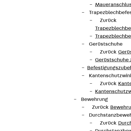
Maueranschlus
Connect
Trapezblechbefe
Zurück
Trapezblechbe
Trapezblechbe
Gerüstschuhe
Zurück
Gerü
Gerüstschuhe 
Befestigungszube
Kantenschutzwin
Zurück
Kant
Kantenschutzw
Partner von Anfang bis Zukunft.
Bewehrung
Zurück
Bewehr
Durchstanzbewe
Zurück
Durc