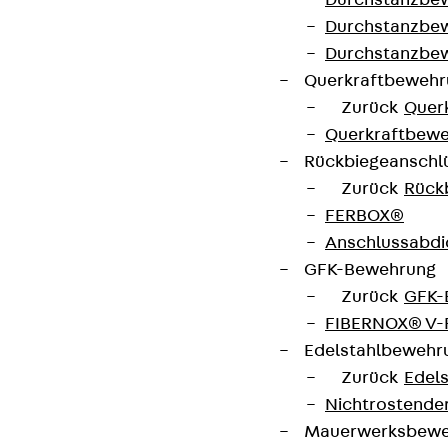
Durchstanzbe
AGB
Durchstanzbew
Cookie-Einstellungen
Durchstanzbe
Querkraftbeweh
Hinweisgebersystem
Zurück
Quer
Datenschutz
Querkraftbewe
Impressum
Rückbiegeanschl
Zurück
Rück
FERBOX®
Anschlussabdi
GFK-Bewehrung
Zurück
GFK-
FIBERNOX® V
Edelstahlbewehr
Zurück
Edel
Nichtrostender
Mauerwerksbew