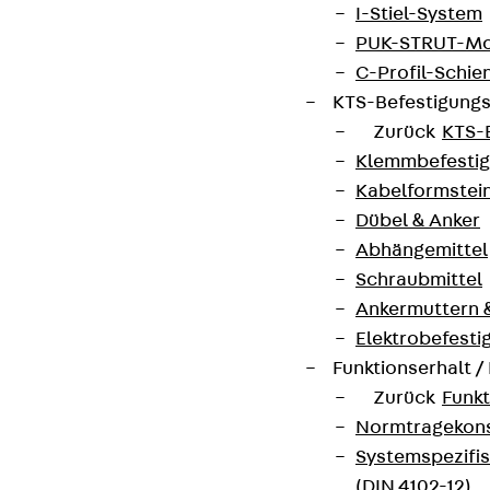
I-Stiel-System
PUK-STRUT-Mo
C-Profil-Schie
KTS-Befestigung
Zurück
KTS-
Klemmbefesti
Kabelformstei
Dübel & Anker
Abhängemittel
Schraubmittel
Ankermuttern 
Elektrobefesti
Funktionserhalt 
Zurück
Funkt
Normtragekonst
Systemspezifis
(DIN 4102-12)