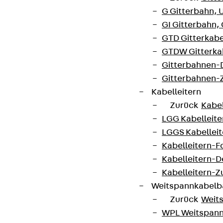
G Gitterbahn, 
GI Gitterbahn,
GTD Gitterkabe
GTDW Gitterkab
Gitterbahnen-
Gitterbahnen-
Kabelleitern
Zurück
Kabel
LGG Kabelleiter
LGGS Kabelleite
Kabelleitern-F
Kabelleitern-D
Kabelleitern-
Weitspannkabel
Zurück
Weit
WPL Weitspann