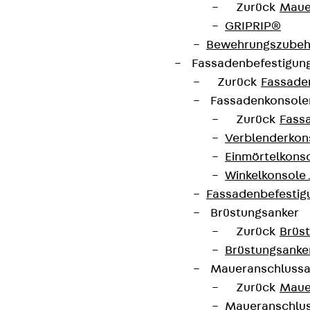
Zurück
Maue
GRIPRIP®
Bewehrungszubeh
Fassadenbefestigun
Zurück
Fassade
Fassadenkonsol
Zurück
Fass
Verblenderkon
Einmörtelkons
Winkelkonsole 
Fassadenbefestig
Brüstungsanker
Zurück
Brüs
Brüstungsanke
Maueranschluss
Zurück
Maue
Maueranschlu