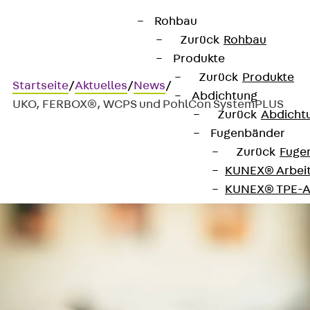
Rohbau
Zurück
Rohbau
Produkte
Zurück
Produkte
Startseite
/
Aktuelles
/
News
/
Abdichtung
UKO, FERBOX®, WCPS und PohlCon SystemPLUS
Zurück
Abdicht
Fugenbänder
UKO, FERBOX®, WCPS und
Zurück
Fuge
KUNEX® Arbei
PohlCon SystemPLUS
KUNEX® TPE-A
KUNEX® Dehnf
KUNEX® TPE-D
KUNEX® Fugen
KUNEX® Klem
KUNEX® Schwe
KUNEX® Stern