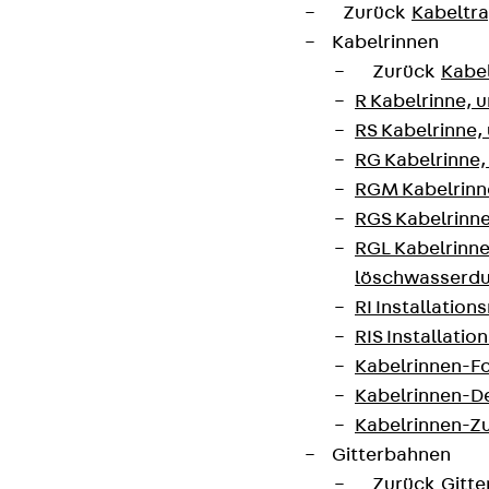
Zurück
Kabeltr
Kabelrinnen
Zurück
Kabe
R Kabelrinne, 
RS Kabelrinne,
RG Kabelrinne,
RGM Kabelrinne
RGS Kabelrinne
RGL Kabelrinne
löschwasserdu
RI Installation
RIS Installatio
Kabelrinnen-Fo
Kabelrinnen-D
Kabelrinnen-Z
Gitterbahnen
Zurück
Gitt