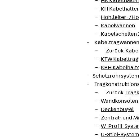
HK Kabelhaken
KH Kabelhalter
Hohlleiter-/H
Kabelwannen
Kabelschellen
Kabeltragwanne
Zurück
Kabe
KTW Kabeltra
KBH Kabelhalt
Schutzrohrsyste
Tragkonstruktio
Zurück
Trag
Wandkonsolen
Deckenbügel
Zentral- und 
W-Profil-Syst
U-Stiel-System