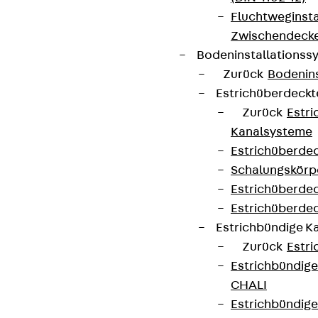
Fluchtweginsta
Zwischendecke
Bodeninstallations
Zurück
Bodenin
Estrichüberdeck
Zurück
Estr
Kanalsysteme
Estrichüberde
Schalungskörp
Estrichüberde
Estrichüberde
Estrichbündige 
Zurück
Estr
Estrichbündig
CHALI
Estrichbündig