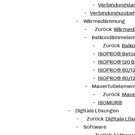
Verbindungsla
Verbindungszube
Wärmedämmung
Zurück
Wärmed
Balkondämmele
Zurück
Balk
ISOPRO® Beto
ISOPRO® 120 B
ISOPRO® 80/12
ISOPRO® 80/12
Mauerfußelemen
Zurück
Maue
ISOMUR®
Digitale Lösungen
Zurück
Digitale Lö
Software