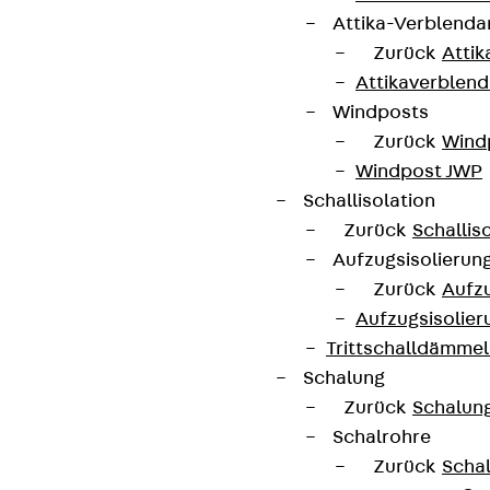
Attika-Verblenda
Zurück
Attik
Attikaverblend
Windposts
Zurück
Wind
Windpost JWP
Schallisolation
Zurück
Schallis
Aufzugsisolierun
Zurück
Aufzu
Aufzugsisolier
Trittschalldämme
Schalung
Zurück
Schalun
Schalrohre
Zurück
Scha