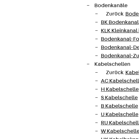
Bodenkanäle
Zurück
Bode
BK Bodenkanal
KLK Kleinkanal 
Bodenkanal-Fo
Bodenkanal-De
Bodenkanal-Z
Kabelschellen
Zurück
Kabe
AC Kabelschel
H Kabelschelle
S Kabelschelle
B Kabelschelle
U Kabelschelle
RU Kabelschel
W Kabelschell