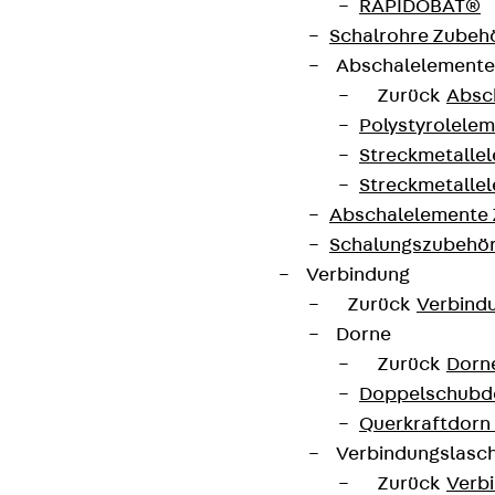
RAPIDOBAT®
Schalrohre Zubeh
Abschalelement
Zurück
Absc
Polystyrolele
Streckmetalle
Streckmetalle
Abschalelemente
Schalungszubehö
Verbindung
Zurück
Verbind
Dorne
Zurück
Dorn
Doppelschubd
Querkraftdorn
Verbindungslasc
Zurück
Verb