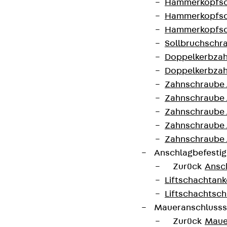
Hammerkopfsc
+49 30 68283-04
Hammerkopfsc
Hammerkopfsc
Sollbruchschr
Doppelkerbzah
Doppelkerbzah
Zahnschraube 
Newsletter
Zahnschraube 
Zahnschraube 
Wir informieren regelmäßig zu
Zahnschraube
Produktneuheiten, Referenzen und aktuellen
Zahnschraube 
Themen.
Anschlagbefesti
Zurück
Ansc
Jetzt anmelden
Liftschachtank
Liftschachtsch
Maueranschlusss
Zurück
Maue