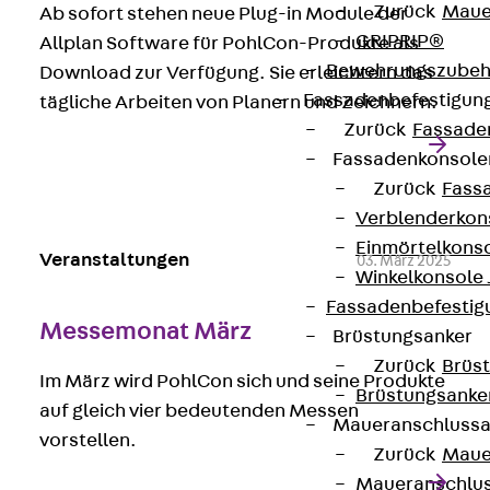
Zurück
Maue
Ab sofort stehen neue Plug-in Module der
GRIPRIP®
Allplan Software für PohlCon-Produkte als
Bewehrungszubeh
Download zur Verfügung. Sie erleichtern das
Fassadenbefestigun
tägliche Arbeiten von Planern und Zeichnern.
Zurück
Fassade
Fassadenkonsol
Zurück
Fass
Verblenderkon
Einmörtelkons
Veranstaltungen
03. März 2025
Winkelkonsole 
Fassadenbefestig
Messemonat März
Brüstungsanker
Zurück
Brüs
Im März wird PohlCon sich und seine Produkte
Brüstungsanke
auf gleich vier bedeutenden Messen
Maueranschluss
vorstellen.
Zurück
Maue
Maueranschlu