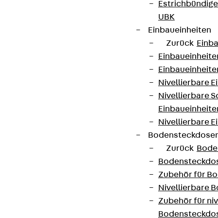
Estrichbündig
UBK
Einbaueinheiten
Zurück
Einba
Einbaueinheite
Einbaueinheite
Nivellierbare 
Nivellierbare 
Einbaueinheite
Nivellierbare E
Bodensteckdose
Zurück
Bode
Bodensteckdo
Zubehör für B
Nivellierbare
Zubehör für niv
Bodensteckdo