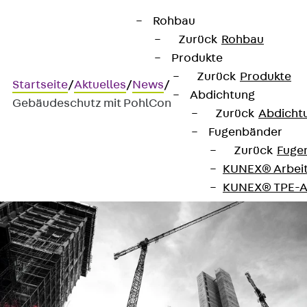
Rohbau
Zurück
Rohbau
Produkte
Zurück
Produkte
Startseite
/
Aktuelles
/
News
/
Abdichtung
Gebäudeschutz mit PohlCon
Zurück
Abdicht
Fugenbänder
Gebäudeschutz mit
Zurück
Fuge
KUNEX® Arbei
PohlCon
KUNEX® TPE-A
KUNEX® Dehnf
KUNEX® TPE-D
KUNEX® Fugen
KUNEX® Klem
KUNEX® Schwe
KUNEX® Stern