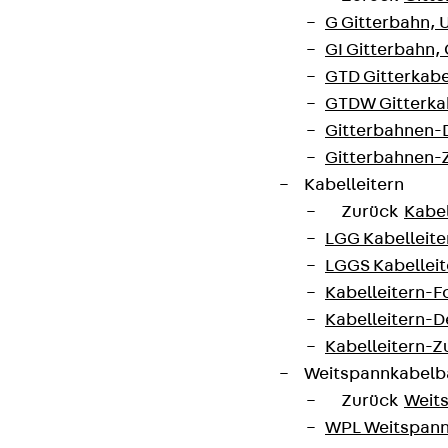
G Gitterbahn, 
GI Gitterbahn,
GTD Gitterkabe
GTDW Gitterkab
Gitterbahnen-
Gitterbahnen-
Kabelleitern
Zurück
Kabel
LGG Kabelleiter
LGGS Kabelleite
Kabelleitern-F
Kabelleitern-D
Kabelleitern-
Weitspannkabel
Zurück
Weit
WPL Weitspann