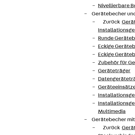
Nivellierbare
Gerätebecher und
Zurück
Gerä
Installationsg
Runde Geräteb
Eckige Geräte
Eckige Geräte
Zubehör für G
Geräteträger
Datengerätetr
Geräteeinsätz
Installationsg
Installationsg
Multimedia
Gerätebecher mi
Zurück
Gerä