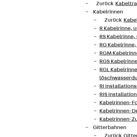
Zurück
Kabeltr
Kabelrinnen
Zurück
Kabe
R Kabelrinne, 
RS Kabelrinne,
RG Kabelrinne,
RGM Kabelrinne
RGS Kabelrinne
RGL Kabelrinne
löschwasserdu
RI Installation
RIS Installatio
Kabelrinnen-Fo
Kabelrinnen-D
Kabelrinnen-Z
Gitterbahnen
Zurück
Gitt