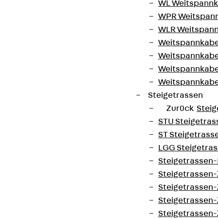
WL Weitspannka
WPR Weitspann
WLR Weitspann
Weitspannkabel
Weitspannkabe
Weitspannkabe
Weitspannkab
Steigetrassen
Zurück
Steig
STU Steigetrass
ST Steigetrasse
LGG Steigetrass
Steigetrassen
Steigetrassen
Steigetrassen
Steigetrassen
Steigetrassen-