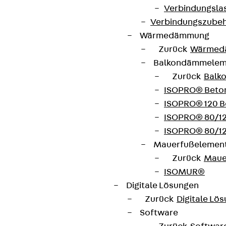
Jetzt anmelden
Verbindungsla
Verbindungszube
Wärmedämmung
Zurück
Wärmed
Balkondämmele
Connect
Zurück
Balk
ISOPRO® Beto
ISOPRO® 120 B
ISOPRO® 80/12
ISOPRO® 80/12
Mauerfußelemen
Zurück
Maue
ISOMUR®
Digitale Lösungen
Zurück
Digitale Lö
Software
Partner von Anfang bis Zukunft.