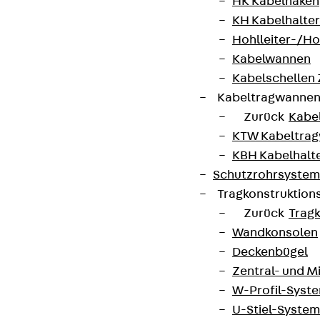
HK Kabelhaken
KH Kabelhalter
Hohlleiter-/H
Kabelwannen
Kabelschellen
Kabeltragwanne
Zurück
Kabe
KTW Kabeltra
KBH Kabelhalt
Schutzrohrsyste
Tragkonstruktio
Zurück
Trag
Wandkonsolen
Deckenbügel
Zentral- und 
W-Profil-Syst
U-Stiel-System