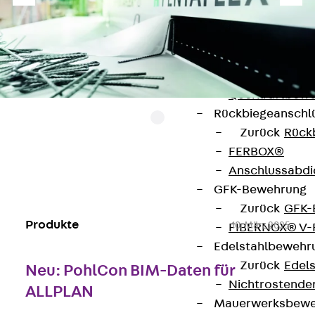
Durchstanzbe
Durchstanzbew
Durchstanzbe
Querkraftbeweh
Zurück
Quer
Querkraftbewe
Rückbiegeanschl
Zurück
Rück
FERBOX®
Weitere News:
Anschlussabdi
GFK-Bewehrung
Zurück
GFK-
Produkte
10. März 2025
FIBERNOX® V
Edelstahlbewehr
Zurück
Edel
Neu: PohlCon BIM-Daten für
Nichtrostender
ALLPLAN
Mauerwerksbew