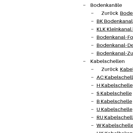
Bodenkanäle
Zurück
Bode
BK Bodenkanal
KLK Kleinkanal 
Bodenkanal-Fo
Bodenkanal-De
Bodenkanal-Z
Kabelschellen
Zurück
Kabe
AC Kabelschel
H Kabelschelle
S Kabelschelle
B Kabelschelle
U Kabelschelle
RU Kabelschel
W Kabelschell