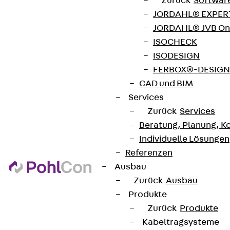
Zurück
Softwar
JORDAHL® EXPERT
JORDAHL® JVB Onl
ISOCHECK
ISODESIGN
AGB
FERBOX®-DESIGN 
Cookie-Einstellungen
CAD und BIM
Services
Hinweisgebersystem
Zurück
Services
Datenschutz
Beratung, Planung, K
Impressum
Individuelle Lösungen
Referenzen
Ausbau
Zurück
Ausbau
Produkte
Zurück
Produkte
Kabeltragsysteme