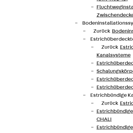
Fluchtweginsta
Zwischendecke
Bodeninstallations
Zurück
Bodenin
Estrichüberdeck
Zurück
Estr
Kanalsysteme
Estrichüberde
Schalungskörp
Estrichüberde
Estrichüberde
Estrichbündige 
Zurück
Estr
Estrichbündig
CHALI
Estrichbündig