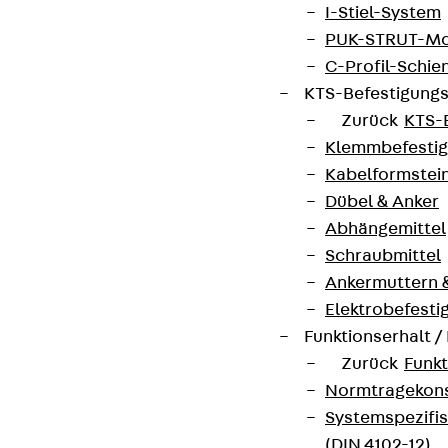
I-Stiel-System
PUK-STRUT-Mo
C-Profil-Schie
KTS-Befestigung
Zurück
KTS-
Klemmbefesti
Kabelformstei
Dübel & Anker
Abhängemittel
Schraubmittel
Ankermuttern 
Elektrobefesti
Funktionserhalt 
Zurück
Funkt
Normtragekonst
Systemspezifis
(DIN 4102-12)