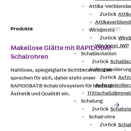
Attika-Verblenda
Zurück
Attik
Attikaverblend
Produkte
03. Februar 2025
Windposts
Zurück
Wind
Windpost JWP
Makellose Glätte mit RAPIDOBAT-
Schallisolation
Schalrohren
Zurück
Schallis
Aufzugsisolierun
Nahtlose, spiegelglatte Sichtbetonstützen
Zurück
Aufzu
sprechen für sich, daher steht unser
Aufzugsisolier
RAPIDOBAT® Schalrohrsystem für höchste
Trittschalldämme
Ästhetik und Qualität ein.
Schalung
Zurück
Schalun
Schalrohre
Zurück
Scha