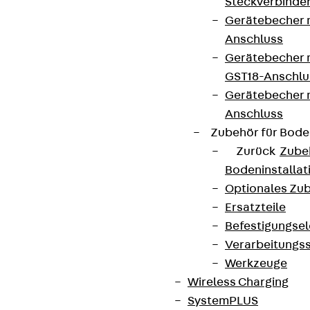
Steckverbinde
Gerätebecher 
Anschluss
Gerätebecher m
GST18-Anschlu
Gerätebecher
Anschluss
Zubehör für Bode
Zurück
Zube
Bodeninstalla
Optionales Zu
Ersatzteile
Befestigungse
Verarbeitungss
Werkzeuge
Wireless Charging
SystemPLUS