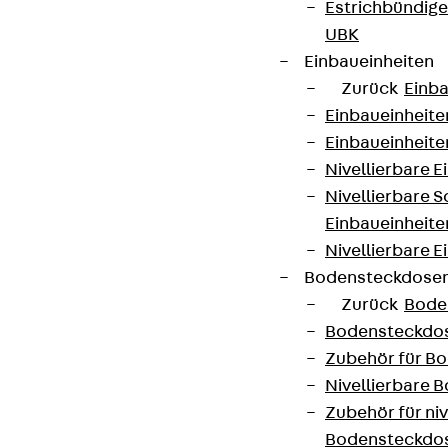
Estrichbündig
UBK
Einbaueinheiten
Zurück
Einba
Einbaueinheite
Einbaueinheite
Nivellierbare 
Nivellierbare 
Einbaueinheite
Nivellierbare E
Bodensteckdose
Zurück
Bode
Bodensteckdo
Zubehör für B
Nivellierbare
Zubehör für niv
Bodensteckdo