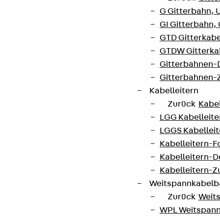
G Gitterbahn, 
GI Gitterbahn,
GTD Gitterkabe
GTDW Gitterkab
Gitterbahnen-
Gitterbahnen-
Kabelleitern
Zurück
Kabel
LGG Kabelleiter
LGGS Kabelleite
Kabelleitern-F
Kabelleitern-D
Kabelleitern-
Weitspannkabel
Zurück
Weit
WPL Weitspann