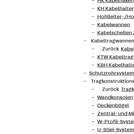
HK Kabelhaken
KH Kabelhalter
Hohlleiter-/H
Kabelwannen
Kabelschellen
Kabeltragwanne
Zurück
Kabe
KTW Kabeltra
KBH Kabelhalt
Schutzrohrsyste
Tragkonstruktio
Zurück
Trag
Wandkonsolen
Deckenbügel
Zentral- und 
W-Profil-Syst
U-Stiel-System