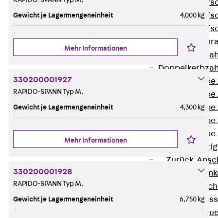
Hammerkopfsc
Hammerkopfsc
Gewicht je Lagermengeneinheit
4,000 kg
Hammerkopfsc
Sollbruchschr
Mehr Informationen
Doppelkerbzah
Doppelkerbzah
330200001927
Zahnschraube 
RAPIDO-SPANN Typ M,
Zahnschraube 
Zahnschraube 
Gewicht je Lagermengeneinheit
4,300 kg
Zahnschraube
Zahnschraube 
Mehr Informationen
Anschlagbefesti
Zurück
Ansc
330200001928
Liftschachtank
RAPIDO-SPANN Typ M,
Liftschachtsch
Maueranschlusss
Gewicht je Lagermengeneinheit
6,750 kg
Zurück
Maue