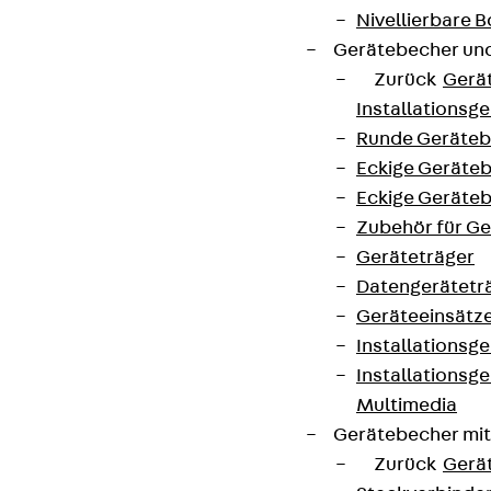
Nivellierbare
Gerätebecher und
Zurück
Gerä
Installationsg
Runde Geräteb
Eckige Geräte
Eckige Geräte
Zubehör für G
Geräteträger
Datengerätetr
Geräteeinsätz
Installationsg
Installationsg
Multimedia
Gerätebecher mi
Zurück
Gerä