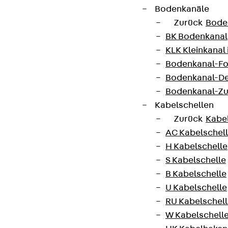
Bodenkanäle
Zurück
Bode
BK Bodenkanal
KLK Kleinkanal 
Bodenkanal-Fo
Bodenkanal-De
Bodenkanal-Z
Kabelschellen
Zurück
Kabe
AC Kabelschel
H Kabelschelle
S Kabelschelle
B Kabelschelle
U Kabelschelle
RU Kabelschel
W Kabelschell