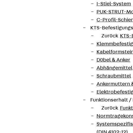
I-Stiel-System
PUK-STRUT-Mo
C-Profil-Schie
KTS-Befestigung
Zurück
KTS-
Klemmbefesti
Kabelformstei
Dübel & Anker
Abhängemittel
Schraubmittel
Ankermuttern 
Elektrobefesti
Funktionserhalt 
Zurück
Funkt
Normtragekonst
Systemspezifis
(DIN 4102-12)