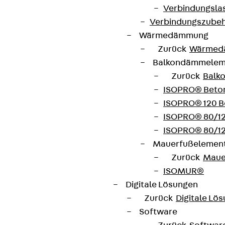
Verbindungsla
contact@pohlcon.com
Verbindungszube
+49 30 68283-04
Wärmedämmung
Zurück
Wärmed
Balkondämmele
Zurück
Balk
ISOPRO® Beto
ISOPRO® 120 B
Newsletter
ISOPRO® 80/12
ISOPRO® 80/12
Wir informieren regelmäßig zu
Mauerfußelemen
Produktneuheiten, Referenzen und aktuellen
Zurück
Maue
Themen.
ISOMUR®
Digitale Lösungen
Jetzt anmelden
Zurück
Digitale Lö
Software