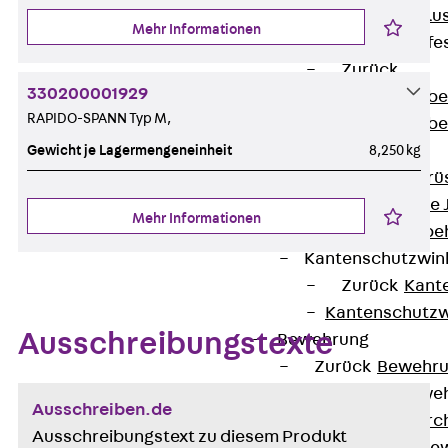
Maueranschlus
Mehr Informationen
Trapezblechbefe
Zurück
330200001929
Trapezblechbe
RAPIDO-SPANN Typ M,
Trapezblechbe
Gerüstschuhe
Gewicht je Lagermengeneinheit
8,250 kg
Zurück
Gerü
Gerüstschuhe 
Mehr Informationen
Befestigungszube
Kantenschutzwin
Zurück
Kant
Kantenschutzw
Ausschreibungstexte
Bewehrung
Zurück
Bewehr
Durchstanzbewe
Ausschreiben.de
Zurück
Durc
Ausschreibungstext zu diesem Produkt