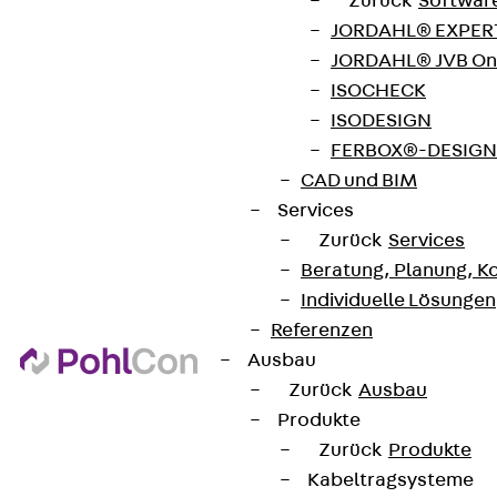
Zurück
Softwar
JORDAHL® EXPERT
JORDAHL® JVB Onl
Connect
ISOCHECK
ISODESIGN
FERBOX®-DESIGN 
CAD und BIM
Services
Zurück
Services
Beratung, Planung, K
Individuelle Lösungen
Referenzen
Ausbau
Zurück
Ausbau
Partner von Anfang bis Zukunft.
Produkte
Zurück
Produkte
Kabeltragsysteme