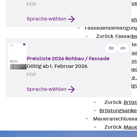
Zurück
Maue
PDF
GRIPRIP®
Sprache wählen
Bewehrungszubeh
Fassadenbefestigun
Zurück
Fassade
Fassadenkonsol
de
en
Zurück
Fass
Preisliste 2026 Rohbau / Fassade
Verblenderkon
Gültig ab 1. Februar 2026
Einmörtelkons
PDF
Winkelkonsole 
Fassadenbefestig
Sprache wählen
Brüstungsanker
Zurück
Brüs
Brüstungsanke
Maueranschluss
Zurück
Maue
Maueranschlu