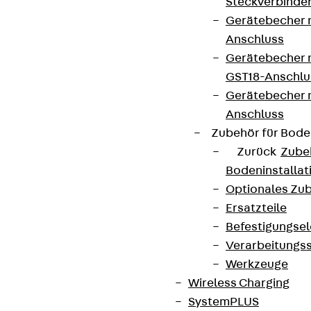
Steckverbinde
Gerätebecher 
Anschluss
Gerätebecher m
GST18-Anschlu
Gerätebecher
Anschluss
Zubehör für Bode
Zurück
Zube
Bodeninstalla
Optionales Zu
Ersatzteile
Befestigungse
Verarbeitungss
Werkzeuge
Wireless Charging
SystemPLUS