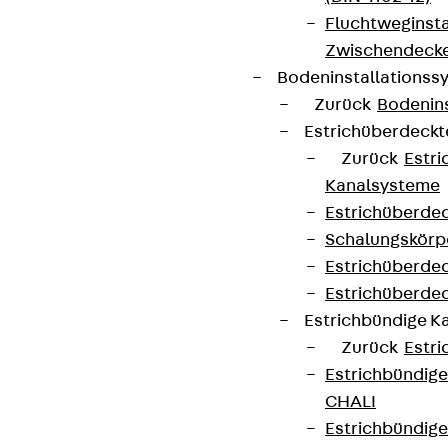
Fluchtweginsta
Zwischendecke
Bodeninstallations
Zurück
Bodenin
Estrichüberdeck
Zurück
Estr
Kanalsysteme
Estrichüberde
Schalungskörp
Estrichüberde
Estrichüberde
Estrichbündige 
Zurück
Estr
Estrichbündig
CHALI
Estrichbündig