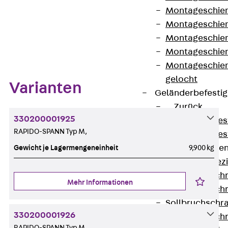
Montageschien
Montageschien
Montageschien
Zum Abschnitt navigieren
Montageschien
Montageschien
gelocht
Varianten
Geländerbefesti
Zurück
330200001925
Geländerbefes
RAPIDO-SPANN Typ M,
Geländerbefes
Spezialschraube
Gewicht je Lagermengeneinheit
9,900 kg
Zurück
Spez
Hakenkopfschr
Mehr Informationen
Hakenkopfschr
Sollbruchschr
330200001926
Hakenkopfschr
RAPIDO-SPANN Typ M,