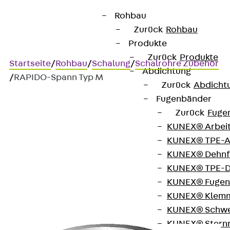
Rohbau
Zurück
Rohbau
Produkte
Zurück
Produkte
Startseite
/
Rohbau
/
Schalung
/
Schalrohre Zubehör
Abdichtung
/
RAPIDO-Spann Typ M
Zurück
Abdicht
Fugenbänder
Zurück
Fuge
RAPIDO-Spann Typ M
KUNEX® Arbei
KUNEX® TPE-A
Verstellbare
KUNEX® Dehnf
KUNEX® TPE-D
Stahlblechmanschette
KUNEX® Fugen
KUNEX® Klem
KUNEX® Schwe
KUNEX® Stern