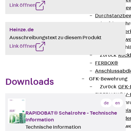
Durchstanzbe
Link öffnen
Durchstanzbew
Durchstanzbe
Querkraftbeweh
Heinze.de
Zurück
Quer
Ausschreibungstext zu diesem Produkt
Querkraftbewe
Link öffnen
Rückbiegeanschl
Zurück
Rück
FERBOX®
Anschlussabdi
GFK-Bewehrung
Downloads
Zurück
GFK-
FIBERNOX® V
Edelstahlbewehr
de
en
Zurück
Edel
RAPIDOBAT® Schalrohre - Technische
Nichtrostender
Information
Mauerwerksbew
Technische Information