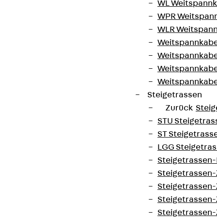
WL Weitspannka
WPR Weitspann
WLR Weitspann
Weitspannkabel
Weitspannkabe
Weitspannkabe
Weitspannkab
Steigetrassen
Zurück
Steig
STU Steigetrass
ST Steigetrasse
LGG Steigetrass
Steigetrassen
Steigetrassen
Steigetrassen
Steigetrassen
Steigetrassen-