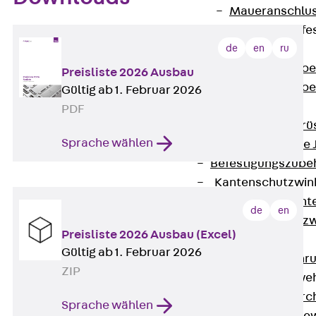
Maueranschlus
Trapezblechbefe
de
en
ru
Zurück
Trapezblechbe
Preisliste 2026 Ausbau
Trapezblechbe
Gültig ab 1. Februar 2026
Gerüstschuhe
PDF
Zurück
Gerü
Sprache wählen
Gerüstschuhe 
Befestigungszube
Kantenschutzwin
Zurück
Kant
de
en
Kantenschutzw
Preisliste 2026 Ausbau (Excel)
Bewehrung
Gültig ab 1. Februar 2026
Zurück
Bewehr
ZIP
Durchstanzbewe
Zurück
Durc
Sprache wählen