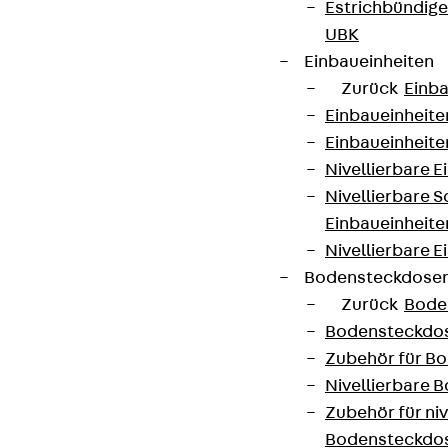
Estrichbündig
UBK
Einbaueinheiten
Zurück
Einba
Einbaueinheite
Einbaueinheite
Nivellierbare 
Nivellierbare 
Einbaueinheite
Nivellierbare E
Bodensteckdose
Zurück
Bode
Bodensteckdo
Zubehör für B
Nivellierbare
Zubehör für niv
Bodensteckdo