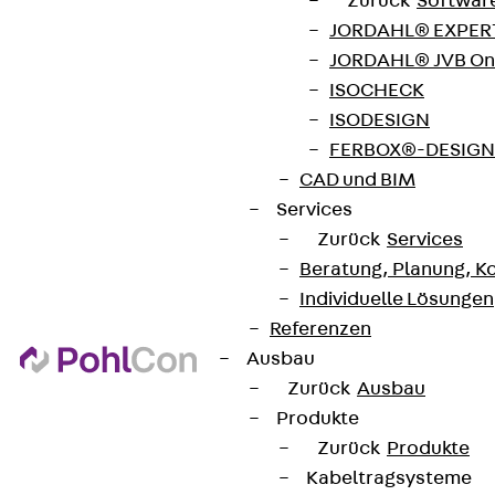
Zurück
Softwar
Partner von Anfang bis Zukunft.
JORDAHL® EXPERT
JORDAHL® JVB Onl
ISOCHECK
ISODESIGN
FERBOX®-DESIGN 
AGB
CAD und BIM
Cookie-Einstellungen
Services
Zurück
Services
Hinweisgebersystem
Beratung, Planung, K
Datenschutz
Individuelle Lösungen
Impressum
Referenzen
Ausbau
Zurück
Ausbau
Produkte
Zurück
Produkte
Kabeltragsysteme