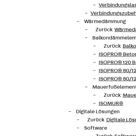
Verbindungsla
Verbindungszube
Jetzt anmelden
Wärmedämmung
Zurück
Wärmed
Balkondämmele
Zurück
Balk
Connect
ISOPRO® Beto
ISOPRO® 120 B
ISOPRO® 80/12
ISOPRO® 80/12
Mauerfußelemen
Zurück
Maue
ISOMUR®
Digitale Lösungen
Zurück
Digitale Lö
Software