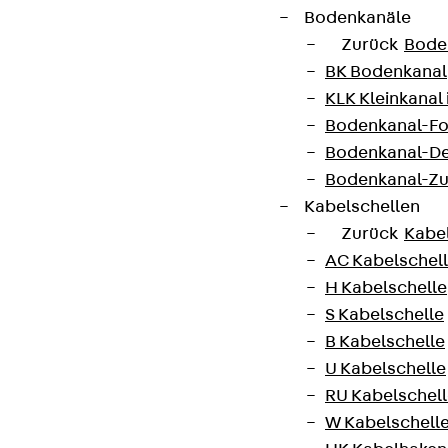
Bodenkanäle
Zurück
Bode
BK Bodenkanal
KLK Kleinkanal 
Bodenkanal-Fo
Bodenkanal-De
Bodenkanal-Z
Kabelschellen
Zurück
Kabe
AC Kabelschel
H Kabelschelle
S Kabelschelle
B Kabelschelle
U Kabelschelle
RU Kabelschel
W Kabelschell