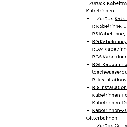
Zurück
Kabeltr
Kabelrinnen
Zurück
Kabe
R Kabelrinne, 
RS Kabelrinne,
RG Kabelrinne,
RGM Kabelrinne
RGS Kabelrinne
RGL Kabelrinne
löschwasserdu
RI Installation
RIS Installatio
Kabelrinnen-Fo
Kabelrinnen-D
Kabelrinnen-Z
Gitterbahnen
Zurück
Gitt