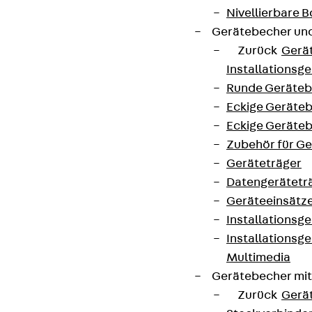
Nivellierbare
Gerätebecher und
Zurück
Gerä
Installationsg
Runde Geräteb
Eckige Geräte
Eckige Geräte
Zubehör für G
Geräteträger
Datengerätetr
Geräteeinsätz
Installationsg
Installationsg
Multimedia
Gerätebecher mi
Zurück
Gerä