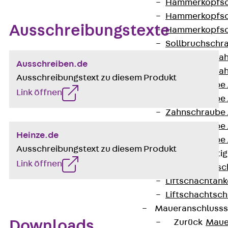
Hammerkopfsc
Hammerkopfsc
Ausschreibungstexte
Hammerkopfsc
Sollbruchschr
Doppelkerbzah
Ausschreiben.de
Doppelkerbzah
Ausschreibungstext zu diesem Produkt
Zahnschraube 
Link öffnen
Zahnschraube 
Zahnschraube 
Zahnschraube
Heinze.de
Zahnschraube 
Ausschreibungstext zu diesem Produkt
Anschlagbefesti
Link öffnen
Zurück
Ansc
Liftschachtank
Liftschachtsch
Maueranschlusss
Zurück
Maue
Downloads