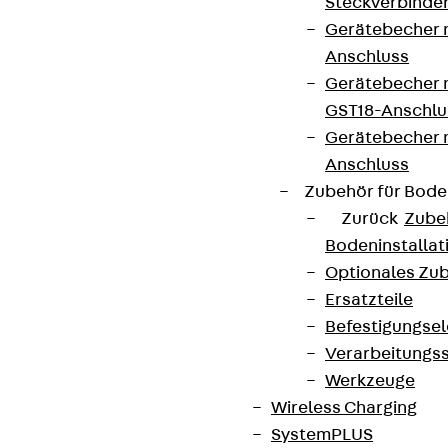
Steckverbinde
Gerätebecher 
Anschluss
Gerätebecher m
GST18-Anschlu
Gerätebecher
Anschluss
Zubehör für Bode
Zurück
Zube
Bodeninstalla
Optionales Zu
Ersatzteile
Befestigungse
Verarbeitungss
Werkzeuge
Wireless Charging
SystemPLUS