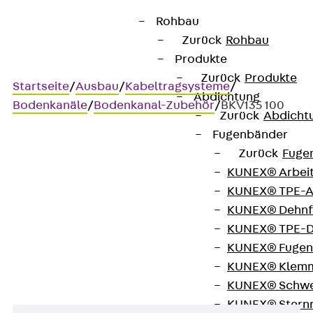
Rohbau
Zurück
Rohbau
Produkte
Zurück
Produkte
Startseite
/
Ausbau
/
Kabeltragsysteme
/
Abdichtung
Bodenkanäle
/
Bodenkanal-Zubehör
/
BKV135 100
Zurück
Abdicht
Fugenbänder
Zurück
Fuge
BKV135 100
KUNEX® Arbei
KUNEX® TPE-A
Bodenkanal-Verbinder 135°,
KUNEX® Dehnf
KUNEX® TPE-D
Höhe = 95 mm
KUNEX® Fugen
KUNEX® Klem
KUNEX® Schwe
KUNEX® Stern