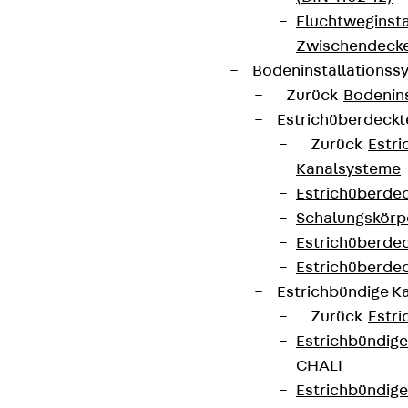
Fluchtweginsta
Zwischendecke
Bodeninstallations
Zurück
Bodenin
Estrichüberdeck
Zurück
Estr
Kanalsysteme
Estrichüberde
Schalungskörp
Estrichüberde
Estrichüberde
Estrichbündige 
Zurück
Estr
Estrichbündig
CHALI
Estrichbündig