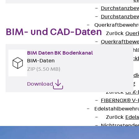
Durchstanzbe
Durchstanzbew
Durchstanzbe
Querkraftbeweh
BIM- und CAD-Daten
Zurück
Quer
Querkraftbewe
Rückbiegeanschl
BIM Daten BK Bodenkanal
Zurück
Rück
BIM-Daten
FERBOX®
ZIP (5.50 MB)
Anschlussabdi
GFK-Bewehrung
Download
Zurück
GFK-
FIBERNOX® V
Edelstahlbewehr
Zurück
Edel
Nichtrostender
Mauerwerksbew