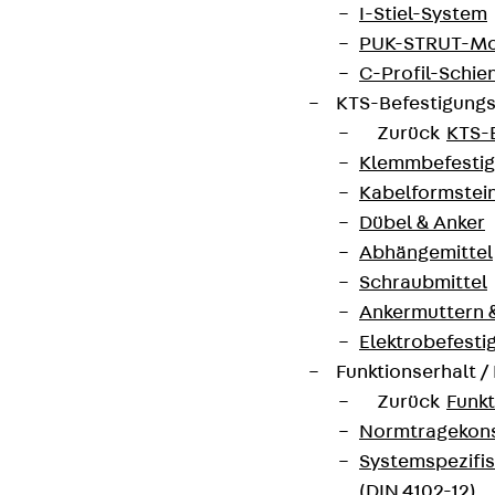
I-Stiel-System
PUK-STRUT-Mo
C-Profil-Schie
KTS-Befestigung
Zurück
KTS-
Klemmbefesti
Kabelformstei
Dübel & Anker
Abhängemittel
Schraubmittel
Ankermuttern 
Elektrobefesti
Funktionserhalt 
Zurück
Funkt
Normtragekonst
Systemspezifis
(DIN 4102-12)