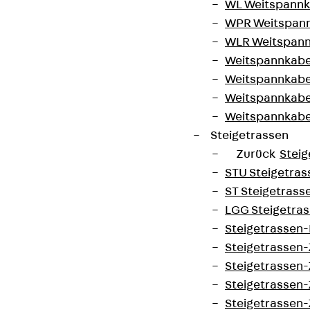
WL Weitspannka
WPR Weitspann
WLR Weitspann
Weitspannkabel
Weitspannkabe
Weitspannkabe
Weitspannkab
Steigetrassen
Zurück
Steig
STU Steigetrass
ST Steigetrasse
LGG Steigetrass
Steigetrassen
Steigetrassen
Steigetrassen
Steigetrassen
Steigetrassen-