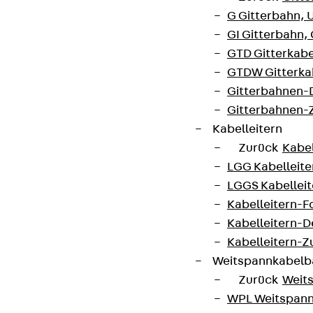
G Gitterbahn, 
GI Gitterbahn,
GTD Gitterkabe
GTDW Gitterkab
Gitterbahnen-
Gitterbahnen-
Kabelleitern
Zurück
Kabel
LGG Kabelleiter
LGGS Kabelleite
Kabelleitern-F
Kabelleitern-D
Kabelleitern-
Weitspannkabel
Zurück
Weit
WPL Weitspann