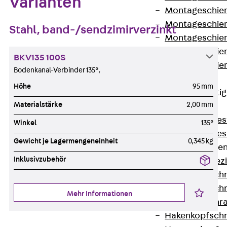
Varianten
Montageschien
Montageschien
Stahl, band-/sendzimirverzinkt
Montageschien
Montageschien
BKV135 100S
Montageschien
Bodenkanal-Verbinder 135°,
gelocht
Höhe
95 mm
Geländerbefesti
Materialstärke
2,00 mm
Zurück
Geländerbefes
Winkel
135°
Geländerbefes
Gewicht je Lagermengeneinheit
0,345 kg
Spezialschraube
Inklusivzubehör
Zurück
Spez
Hakenkopfschr
Hakenkopfschr
Mehr Informationen
Sollbruchschr
Hakenkopfschr