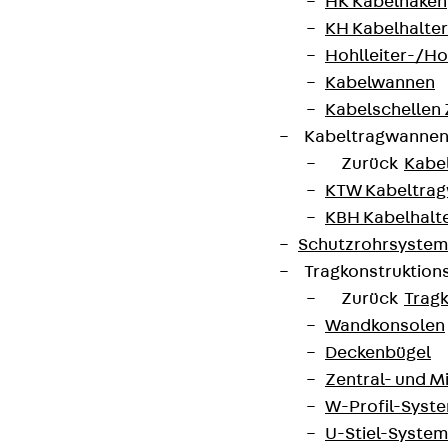
HK Kabelhaken
KH Kabelhalter
Hohlleiter-/H
Kabelwannen
Kabelschellen
Kabeltragwanne
Zurück
Kabe
KTW Kabeltra
KBH Kabelhalt
Schutzrohrsyste
Tragkonstruktio
Zurück
Trag
Wandkonsolen
Deckenbügel
Zentral- und 
W-Profil-Syst
U-Stiel-System