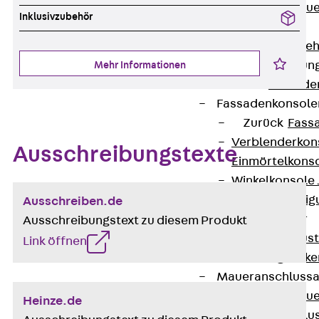
Zurück
Maue
Inklusivzubehör
GRIPRIP®
Bewehrungszubeh
Fassadenbefestigun
Mehr Informationen
Zurück
Fassade
Fassadenkonsol
Zurück
Fass
Verblenderkon
Ausschreibungstexte
Einmörtelkons
Winkelkonsole 
Fassadenbefestig
Ausschreiben.de
Brüstungsanker
Ausschreibungstext zu diesem Produkt
Zurück
Brüs
Link öffnen
Brüstungsanke
Maueranschluss
Zurück
Maue
Heinze.de
Maueranschlu