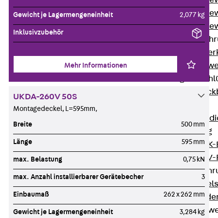
Durchstanzbe
Durchstanzbew
Gewicht je Lagermengeneinheit
2,077 kg
Durchstanzbe
Inklusivzubehör
Querkraftbeweh
Zurück
Quer
Querkraftbewe
Mehr Informationen
Rückbiegeanschl
Zurück
Rück
UKDA-260V 50S
FERBOX®
Montagedeckel, L=595mm,
Anschlussabdi
Breite
500 mm
GFK-Bewehrung
Länge
595 mm
Zurück
GFK-
FIBERNOX® V
max. Belastung
0,75 kN
Edelstahlbewehr
max. Anzahl installierbarer Gerätebecher
3
Zurück
Edel
Einbaumaß
262 x 262 mm
Nichtrostender
Mauerwerksbew
Gewicht je Lagermengeneinheit
3,284 kg