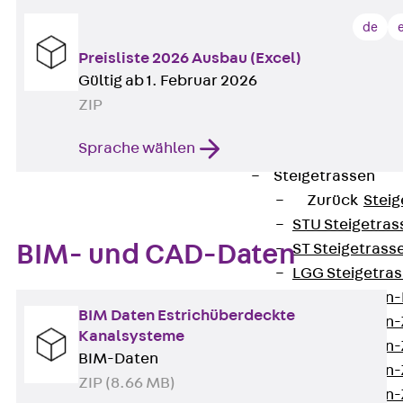
WL Weitspannka
de
WPR Weitspann
WLR Weitspann
Preisliste 2026 Ausbau (Excel)
Weitspannkabel
Gültig ab 1. Februar 2026
Weitspannkabe
ZIP
Weitspannkabe
Sprache wählen
Weitspannkab
Steigetrassen
Zurück
Steig
STU Steigetrass
BIM- und CAD-Daten
ST Steigetrasse
LGG Steigetrass
Steigetrassen
BIM Daten Estrichüberdeckte
Steigetrassen
Kanalsysteme
Steigetrassen
BIM-Daten
Steigetrassen
ZIP (8.66 MB)
Steigetrassen-