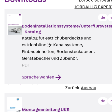
Zurück
Softwar
JORDAHL® EXPERT
JORDAHL® JVB Onl
de
ISOCHECK
Bodeninstallationssysteme/Unterflursyst
ISODESIGN
- Katalog
FERBOX®-DESIGN 
Katalog für estrichüberdeckte und
CAD und BIM
estrichbündige Kanalsysteme,
Services
Einbaueinheiten, Bodensteckdosen,
Zurück
Services
Gerätebecher und Zubehör.
Beratung, Planung, K
PDF
Individuelle Lösungen
Referenzen
Sprache wählen
Ausbau
Zurück
Ausbau
Produkte
de
Zurück
Produkte
Kabeltragsysteme
Montageanleitung UKR