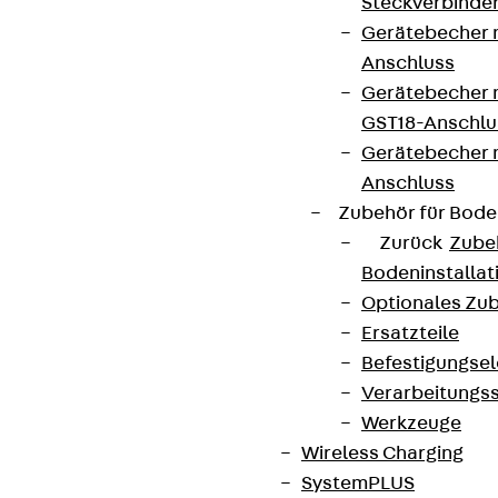
Steckverbinde
Gerätebecher 
Anschluss
Gerätebecher m
GST18-Anschlu
Gerätebecher
Anschluss
Zubehör für Bode
Zurück
Zube
Bodeninstalla
Optionales Zu
Ersatzteile
Befestigungse
Verarbeitungss
Werkzeuge
Wireless Charging
SystemPLUS