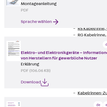
Zurück
Kabeltr
Montageanleitung
Kabelrinnen
PDF
Zurück
Kabe
Sprache wählen
R Kabelrinne, 
RS Kabelrinne,
RG Kabelrinne,
RGM Kabelrinne
RGS Kabelrinne
Elektro- und Elektronikgeräte – Informatio
RGL Kabelrinne
von Herstellern für gewerbliche Nutzer
löschwasserdu
Erklärung
RI Installation
PDF (106.06 KB)
RIS Installatio
Kabelrinnen-Fo
Download
Kabelrinnen-D
Kabelrinnen-Z
Gitterbahnen
de
Zurück
Gitt