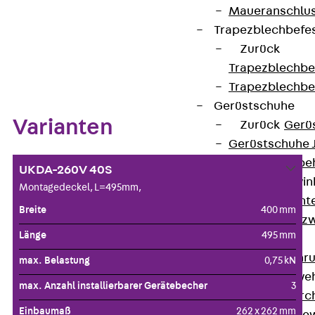
Maueranschlus
Trapezblechbefe
Zurück
Zum Abschnitt navigieren
Trapezblechbe
Trapezblechbe
Gerüstschuhe
Varianten
Zurück
Gerü
Gerüstschuhe 
Befestigungszube
UKDA-260V 40S
Kantenschutzwin
Montagedeckel, L=495mm,
Zurück
Kant
Breite
400 mm
Kantenschutzw
Länge
495 mm
Bewehrung
Zurück
Bewehr
max. Belastung
0,75 kN
Durchstanzbewe
max. Anzahl installierbarer Gerätebecher
3
Zurück
Durc
Einbaumaß
262 x 262 mm