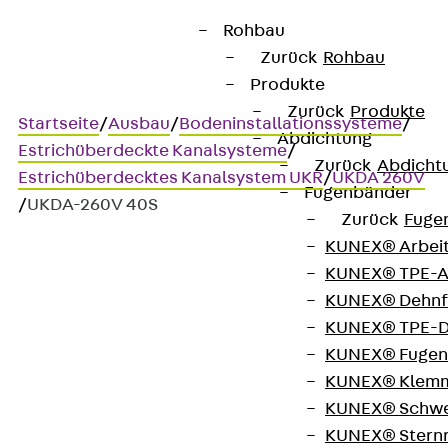
Rohbau
Zurück
Rohbau
Produkte
Zurück
Produkte
Startseite
/
Ausbau
/
Bodeninstallationssysteme
/
Abdichtung
Estrichüberdeckte Kanalsysteme
/
Zurück
Abdicht
Estrichüberdecktes Kanalsystem UKR
/
UKDA 260V
Fugenbänder
/
UKDA-260V 40S
Zurück
Fuge
KUNEX® Arbei
KUNEX® TPE-A
Art.-Nr. UKDA-260V 40S
KUNEX® Dehnf
Montagedeckel, L=495mm,
KUNEX® TPE-D
KUNEX® Fugen
Kabelkanal Montagedeckel,
KUNEX® Klem
KUNEX® Schwe
3-fach, eckig
KUNEX® Stern