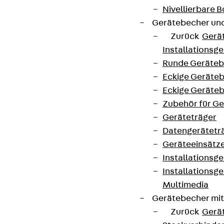
Datenschutz
Nivellierbare
Gerätebecher und
Impressum
Zurück
Gerä
Installationsg
Runde Geräteb
Eckige Geräte
Eckige Geräte
Zubehör für G
Geräteträger
Datengerätetr
Geräteeinsätz
Installationsg
Installationsg
Multimedia
Gerätebecher mi
Zurück
Gerä