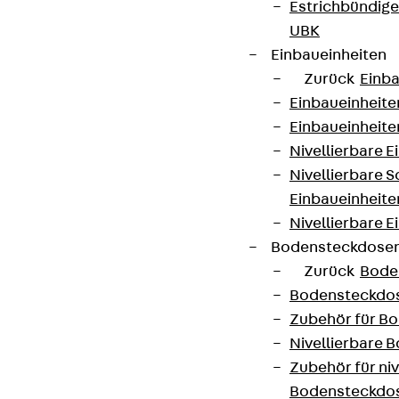
Estrichbündig
UBK
Einbaueinheiten
Zurück
Einba
Einbaueinheite
Einbaueinheite
Nivellierbare 
Nivellierbare 
Partner von Anfang bis Zukunft.
Einbaueinheite
Nivellierbare E
Bodensteckdose
Zurück
Bode
Bodensteckdo
AGB
Zubehör für B
Nivellierbare
Cookie-Einstellungen
Zubehör für niv
Hinweisgebersystem
Bodensteckdo