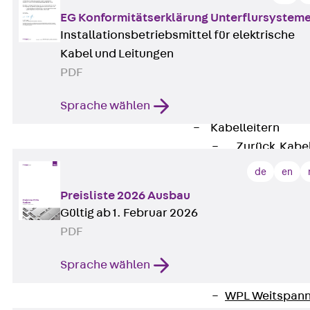
G Gitterbahn, 
EG Konformitätserklärung Unterflursystem
GI Gitterbahn,
Installationsbetriebsmittel für elektrische
GTD Gitterkabe
Kabel und Leitungen
GTDW Gitterkab
PDF
Gitterbahnen-
Sprache wählen
Gitterbahnen-
Kabelleitern
Zurück
Kabel
LGG Kabelleiter
de
en
LGGS Kabelleite
Preisliste 2026 Ausbau
Kabelleitern-F
Gültig ab 1. Februar 2026
Kabelleitern-D
PDF
Kabelleitern-
Weitspannkabel
Sprache wählen
Zurück
Weit
WPL Weitspann